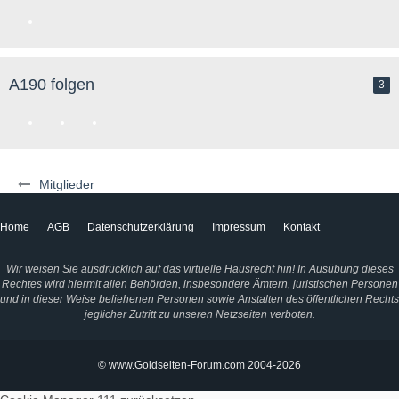
A190 folgen
3
Mitglieder
Home
AGB
Datenschutzerklärung
Impressum
Kontakt
Wir weisen Sie ausdrücklich auf das virtuelle Hausrecht hin! In Ausübung dieses
Rechtes wird hiermit allen Behörden, insbesondere Ämtern, juristischen Personen
und in dieser Weise beliehenen Personen sowie Anstalten des öffentlichen Rechts
jeglicher Zutritt zu unseren Netzseiten verboten.
© www.Goldseiten-Forum.com 2004-2026