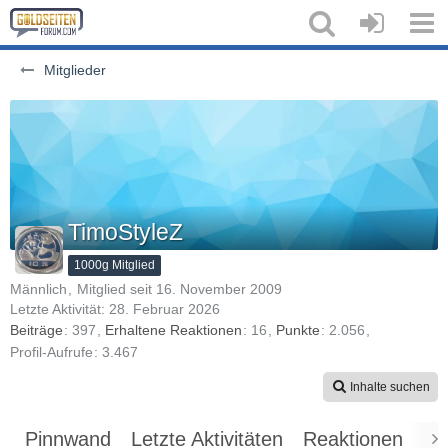
Mitglieder
TimoStyleZ
1000g Mitglied
Männlich
Mitglied seit 16. November 2009
Letzte Aktivität:
28. Februar 2026
Beiträge
397
Erhaltene Reaktionen
16
Punkte
2.056
Profil-Aufrufe
3.467
Inhalte suchen
Pinnwand
Letzte Aktivitäten
Reaktionen
Üb