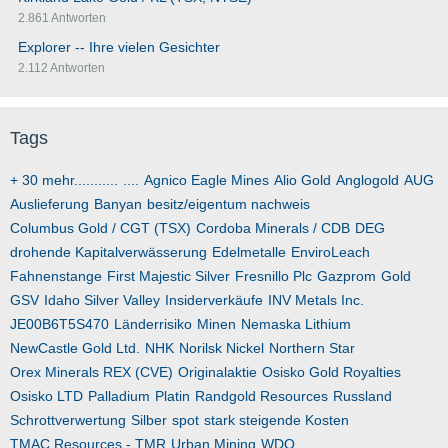
2.861 Antworten
Explorer -- Ihre vielen Gesichter
2.112 Antworten
Tags
+ 30 mehr...........
....
Agnico Eagle Mines
Alio Gold
Anglogold
AUG
Auslieferung
Banyan
besitz/eigentum nachweis
Columbus Gold / CGT (TSX)
Cordoba Minerals / CDB
DEG
drohende Kapitalverwässerung
Edelmetalle
EnviroLeach
Fahnenstange
First Majestic Silver
Fresnillo Plc
Gazprom
Gold
GSV
Idaho Silver Valley
Insiderverkäufe
INV Metals Inc.
JE00B6T5S470
Länderrisiko
Minen
Nemaska Lithium
NewCastle Gold Ltd.
NHK
Norilsk Nickel
Northern Star
Orex Minerals REX (CVE)
Originalaktie
Osisko Gold Royalties
Osisko LTD
Palladium
Platin
Randgold Resources
Russland
Schrottverwertung
Silber
spot
stark steigende Kosten
TMAC Resources - TMR
Urban Mining
WDO