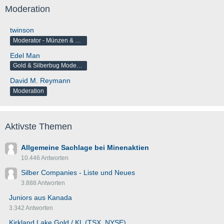
Moderation
twinson
Moderator - Münzen & Barren
Edel Man
Gold & Silberbug Moderator
David M. Reymann
Moderation
Aktivste Themen
Allgemeine Sachlage bei Minenaktien
10.446 Antworten
Silber Companies - Liste und Neues
3.888 Antworten
Juniors aus Kanada
3.342 Antworten
Kirkland Lake Gold / KL (TSX, NYSE)