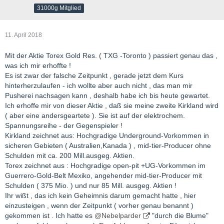
31000g Mitglied
11. April 2018
Mit der Aktie Torex Gold Res. ( TXG -Toronto ) passiert genau das ,
was ich mir erhoffte !
Es ist zwar der falsche Zeitpunkt , gerade jetzt dem Kurs
hinterherzulaufen - ich wollte aber auch nicht , das man mir
Pusherei nachsagen kann , deshalb habe ich bis heute gewartet.
Ich erhoffe mir von dieser Aktie , daß sie meine zweite Kirkland wird
( aber eine andersgeartete ). Sie ist auf der elektrochem.
Spannungsreihe - der Gegenspieler !
Kirkland zeichnet aus: Hochgradige Underground-Vorkommen in
sicheren Gebieten ( Australien,Kanada ) , mid-tier-Producer ohne
Schulden mit ca. 200 Mill.ausgeg. Aktien.
Torex zeichnet aus : Hochgradige open-pit +UG-Vorkommen im
Guerrero-Gold-Belt Mexiko, angehender mid-tier-Producer mit
Schulden ( 375 Mio. ) und nur 85 Mill. ausgeg. Aktien !
Ihr wißt , das ich kein Geheimnis darum gemacht hatte , hier
einzusteigen , wenn der Zeitpunkt ( vorher genau benannt )
gekommen ist . Ich hatte es
@Nebelparder
"durch die Blume"