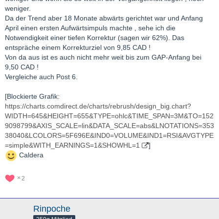
weniger.
Da der Trend aber 18 Monate abwärts gerichtet war und Anfang
April einen ersten Aufwärtsimpuls machte , sehe ich die
Notwendigkeit einer tiefen Korrektur (sagen wir 62%). Das
entspräche einem Korrekturziel von 9,85 CAD !
Von da aus ist es auch nicht mehr weit bis zum GAP-Anfang bei
9,50 CAD !
Vergleiche auch Post 6.
[Blockierte Grafik:
https://charts.comdirect.de/charts/rebrush/design_big.chart?
WIDTH=645&HEIGHT=655&TYPE=ohlc&TIME_SPAN=3M&TO=152
9098799&AXIS_SCALE=lin&DATA_SCALE=abs&LNOTATIONS=353
38040&LCOLORS=5F696E&IND0=VOLUME&IND1=RSI&AVGTYPE
=simple&WITH_EARNINGS=1&SHOWHL=1
]
Caldera
2
Rinpoche