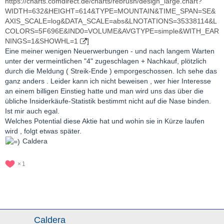
https://charts.comdirect.de/charts/rebrush/design_large.chart?
WIDTH=632&HEIGHT=614&TYPE=MOUNTAIN&TIME_SPAN=SE&
AXIS_SCALE=log&DATA_SCALE=abs&LNOTATIONS=35338114&L
COLORS=5F696E&IND0=VOLUME&AVGTYPE=simple&WITH_EAR
NINGS=1&SHOWHL=1
]
Eine meiner wenigen Neuerwerbungen - und nach langem Warten
unter der vermeintlichen "4" zugeschlagen + Nachkauf, plötzlich
durch die Meldung ( Streik-Ende ) emporgeschossen. Ich sehe das
ganz anders . Leider kann ich nicht beweisen , wer hier Interesse
an einem billigen Einstieg hatte und man wird uns das über die
übliche Insiderkäufe-Statistik bestimmt nicht auf die Nase binden.
Ist mir auch egal.
Welches Potential diese Aktie hat und wohin sie in Kürze laufen
wird , folgt etwas später.
Caldera
1
Caldera