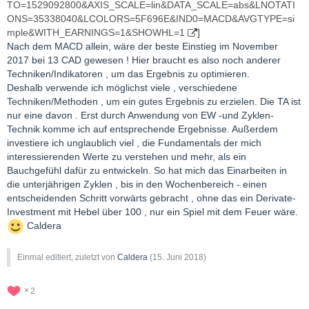
TO=1529092800&AXIS_SCALE=lin&DATA_SCALE=abs&LNOTATI
ONS=35338040&LCOLORS=5F696E&IND0=MACD&AVGTYPE=si
mple&WITH_EARNINGS=1&SHOWHL=1
]
Nach dem MACD allein, wäre der beste Einstieg im November
2017 bei 13 CAD gewesen ! Hier braucht es also noch anderer
Techniken/Indikatoren , um das Ergebnis zu optimieren.
Deshalb verwende ich möglichst viele , verschiedene
Techniken/Methoden , um ein gutes Ergebnis zu erzielen. Die TA ist
nur eine davon . Erst durch Anwendung von EW -und Zyklen-
Technik komme ich auf entsprechende Ergebnisse. Außerdem
investiere ich unglaublich viel , die Fundamentals der mich
interessierenden Werte zu verstehen und mehr, als ein
Bauchgefühl dafür zu entwickeln. So hat mich das Einarbeiten in
die unterjährigen Zyklen , bis in den Wochenbereich - einen
entscheidenden Schritt vorwärts gebracht , ohne das ein Derivate-
Investment mit Hebel über 100 , nur ein Spiel mit dem Feuer wäre.
Caldera
Einmal editiert, zuletzt von
Caldera
(
15. Juni 2018
)
2