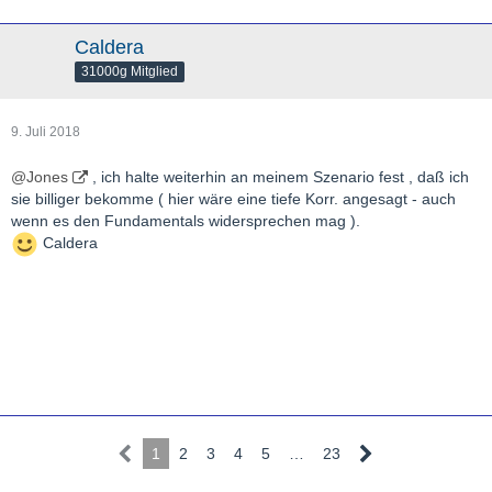
Caldera
31000g Mitglied
9. Juli 2018
@Jones
, ich halte weiterhin an meinem Szenario fest , daß ich
sie billiger bekomme ( hier wäre eine tiefe Korr. angesagt - auch
wenn es den Fundamentals widersprechen mag ).
Caldera
1
2
3
4
5
…
23