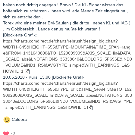
halten noch richtig dagegen ! Bravo ! Die KL-Eigner wissen das
hoffentlich zu schätzen - ihnen wird jede Menge Zeit eingeräumt ,
sich zu entscheiden .
Torex wird eine meiner EM-Säulen ( die dritte , neben KL und IAG )
, im Goldbereich . Lange genug mußte ich warten !
[Blockierte Grafik:
https://charts.comdirect.de/charts/rebrush/design_big.chart?
WIDTH=645&HEIGHT=655&TYPE=MOUNTAIN&TIME_SPAN=rang
e&FROM=1431640800&TO=1529099999&AXIS_SCALE=lin&DATA
_SCALE=abs&LNOTATIONS=35338040&LCOLORS=5F696E&IND0
=VOLUME&IND1=RSI&AVGTYPE=simple&WITH_EARNINGS=1&S
HOWHL=1
]
10.05.2018 - Kurs: 13,90 [Blockierte Grafik:
https://charts.comdirect.de/charts/rebrush/design_big.chart?
WIDTH=645&HEIGHT=655&TYPE=ohlc&TIME_SPAN=3M&TO=152
9092800&AXIS_SCALE=lin&DATA_SCALE=abs&LNOTATIONS=353
38040&LCOLORS=5F696E&IND0=VOLUME&IND1=RSI&AVGTYPE
=simple&WITH_EARNINGS=1&SHOWHL=1
]
Caldera
3