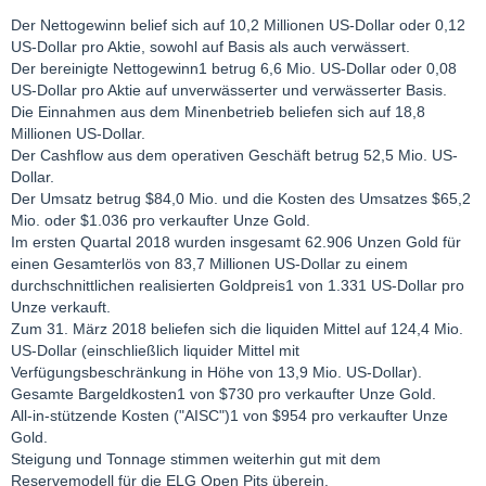
Der Nettogewinn belief sich auf 10,2 Millionen US-Dollar oder 0,12
US-Dollar pro Aktie, sowohl auf Basis als auch verwässert.
Der bereinigte Nettogewinn1 betrug 6,6 Mio. US-Dollar oder 0,08
US-Dollar pro Aktie auf unverwässerter und verwässerter Basis.
Die Einnahmen aus dem Minenbetrieb beliefen sich auf 18,8
Millionen US-Dollar.
Der Cashflow aus dem operativen Geschäft betrug 52,5 Mio. US-
Dollar.
Der Umsatz betrug $84,0 Mio. und die Kosten des Umsatzes $65,2
Mio. oder $1.036 pro verkaufter Unze Gold.
Im ersten Quartal 2018 wurden insgesamt 62.906 Unzen Gold für
einen Gesamterlös von 83,7 Millionen US-Dollar zu einem
durchschnittlichen realisierten Goldpreis1 von 1.331 US-Dollar pro
Unze verkauft.
Zum 31. März 2018 beliefen sich die liquiden Mittel auf 124,4 Mio.
US-Dollar (einschließlich liquider Mittel mit
Verfügungsbeschränkung in Höhe von 13,9 Mio. US-Dollar).
Gesamte Bargeldkosten1 von $730 pro verkaufter Unze Gold.
All-in-stützende Kosten ("AISC")1 von $954 pro verkaufter Unze
Gold.
Steigung und Tonnage stimmen weiterhin gut mit dem
Reservemodell für die ELG Open Pits überein.