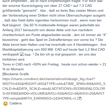
auch empfohlen , als er nach Empfehlungen fragte. Für mich war
der enorme Kursrückgang von über 27 CAD ! auf 7,3 CAD
größtenteils "gemacht" , klar , daß es beim Bau zweier Minen und
der Vorbereitung einer Dritten nicht ohne Überraschungen ausgeht
, daß das Geld dafür irgendwo herkommen muß , wenn man bei
Null beginnt . Die 60 % Institionelle Anleger waren jedenfalls bis
Anfang 2017 berauscht von dieser Aktie und nun nachdem
charttechnisch ein Punkt abgearbeitet wurde , den ich immer als "4"
bezeichne , geht das Spiel im Zeitraffertempo von vorne los ? Die
Aktie kennt kein Halten und hat innerhalb von 4 Handelstagen , ihre
Marktkapitalisierung von 650 Mill. CAD auf heute fast 1,2 Mrd.CAD
verdoppelt
! Da bin ich ja mal gespannt , wo uns das
hinführen wird.
Torex in CAD nach +50% am Freitag , heute nun schon wieder + 21
% im Moment.
[Blockierte Grafik:
https://charts.comdirect.de/charts/rebrush/design_big.chart?
WIDTH=645&HEIGHT=655&TYPE=ohlc&TIME_SPAN=6M&AXIS_S
CALE=lin&DATA_SCALE=abs&LNOTATIONS=35338040&LCOLOR
S=5F696E&IND0=VOLUME&AVG1=50&AVG2=9&AVG3=20&AVGT
YPE=simple&WITH_EARNINGS=1&SHOWHL=1
]
Caldera