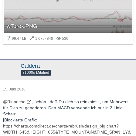
wTorex.PNG
99,47 kB
1.676×848
536
Caldera
31000g Mitglied
15. Juni 2018
@Rinpoche
, schön , daß Du dich so reinkniest , um Mehrwert
für Dich zu generieren. Den MACD verwende ich nur in 2.Linie .
Schau:
[Blockierte Grafik:
https://charts.comdirect.de/charts/rebrush/design_big.chart?
WIDTH=645&HEIGHT=655&TYPE=MOUNTAIN&TIME_SPAN=1Y&