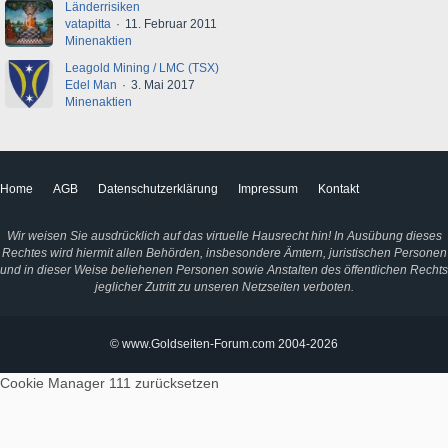
Länderrisiken
vatapitta
11. Februar 2011
Minenaktien
Leagold Mining / LMC (TSX)
Edel Man
3. Mai 2017
Minenaktien
Home
AGB
Datenschutzerklärung
Impressum
Kontakt
Wir weisen Sie ausdrücklich auf das virtuelle Hausrecht hin! In Ausübung dieses
Rechtes wird hiermit allen Behörden, insbesondere Ämtern, juristischen Personen
und in dieser Weise beliehenen Personen sowie Anstalten des öffentlichen Rechts
jeglicher Zutritt zu unseren Netzseiten verboten.
© www.Goldseiten-Forum.com 2004-2026
Cookie Manager 111
zurücksetzen