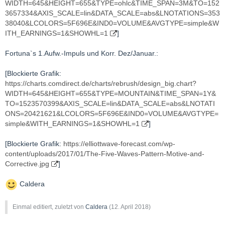
WIDTH=645&HEIGHT=655&TYPE=ohlc&TIME_SPAN=3M&TO=152
3657334&AXIS_SCALE=lin&DATA_SCALE=abs&LNOTATIONS=353
38040&LCOLORS=5F696E&IND0=VOLUME&AVGTYPE=simple&W
ITH_EARNINGS=1&SHOWHL=1
]
Fortuna`s 1.Aufw.-Impuls und Korr. Dez/Januar.:
[Blockierte Grafik:
https://charts.comdirect.de/charts/rebrush/design_big.chart?
WIDTH=645&HEIGHT=655&TYPE=MOUNTAIN&TIME_SPAN=1Y&
TO=1523570399&AXIS_SCALE=lin&DATA_SCALE=abs&LNOTATI
ONS=20421621&LCOLORS=5F696E&IND0=VOLUME&AVGTYPE=
simple&WITH_EARNINGS=1&SHOWHL=1
]
[Blockierte Grafik:
https://elliottwave-forecast.com/wp-
content/uploads/2017/01/The-Five-Waves-Pattern-Motive-and-
Corrective.jpg
]
Caldera
Einmal editiert, zuletzt von
Caldera
(
12. April 2018
)