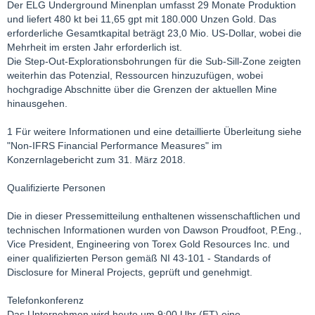
Der ELG Underground Minenplan umfasst 29 Monate Produktion
und liefert 480 kt bei 11,65 gpt mit 180.000 Unzen Gold. Das
erforderliche Gesamtkapital beträgt 23,0 Mio. US-Dollar, wobei die
Mehrheit im ersten Jahr erforderlich ist.
Die Step-Out-Explorationsbohrungen für die Sub-Sill-Zone zeigten
weiterhin das Potenzial, Ressourcen hinzuzufügen, wobei
hochgradige Abschnitte über die Grenzen der aktuellen Mine
hinausgehen.
1 Für weitere Informationen und eine detaillierte Überleitung siehe
"Non-IFRS Financial Performance Measures" im
Konzernlagebericht zum 31. März 2018.
Qualifizierte Personen
Die in dieser Pressemitteilung enthaltenen wissenschaftlichen und
technischen Informationen wurden von Dawson Proudfoot, P.Eng.,
Vice President, Engineering von Torex Gold Resources Inc. und
einer qualifizierten Person gemäß NI 43-101 - Standards of
Disclosure for Mineral Projects, geprüft und genehmigt.
Telefonkonferenz
Das Unternehmen wird heute um 9:00 Uhr (ET) eine