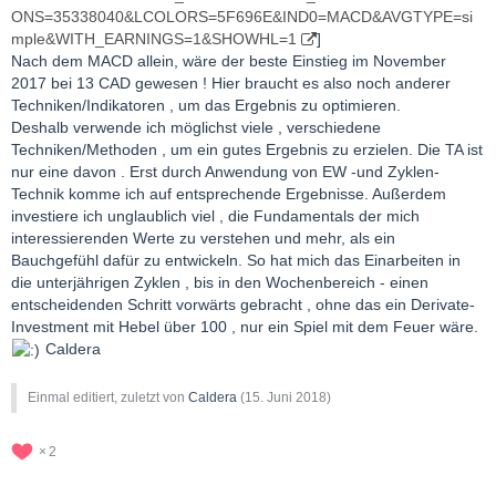
ONS=35338040&LCOLORS=5F696E&IND0=MACD&AVGTYPE=si
mple&WITH_EARNINGS=1&SHOWHL=1
]
Nach dem MACD allein, wäre der beste Einstieg im November
2017 bei 13 CAD gewesen ! Hier braucht es also noch anderer
Techniken/Indikatoren , um das Ergebnis zu optimieren.
Deshalb verwende ich möglichst viele , verschiedene
Techniken/Methoden , um ein gutes Ergebnis zu erzielen. Die TA ist
nur eine davon . Erst durch Anwendung von EW -und Zyklen-
Technik komme ich auf entsprechende Ergebnisse. Außerdem
investiere ich unglaublich viel , die Fundamentals der mich
interessierenden Werte zu verstehen und mehr, als ein
Bauchgefühl dafür zu entwickeln. So hat mich das Einarbeiten in
die unterjährigen Zyklen , bis in den Wochenbereich - einen
entscheidenden Schritt vorwärts gebracht , ohne das ein Derivate-
Investment mit Hebel über 100 , nur ein Spiel mit dem Feuer wäre.
Caldera
Einmal editiert, zuletzt von
Caldera
(
15. Juni 2018
)
2