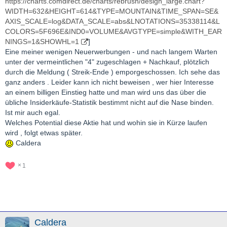
https://charts.comdirect.de/charts/rebrush/design_large.chart?
WIDTH=632&HEIGHT=614&TYPE=MOUNTAIN&TIME_SPAN=SE&
AXIS_SCALE=log&DATA_SCALE=abs&LNOTATIONS=35338114&L
COLORS=5F696E&IND0=VOLUME&AVGTYPE=simple&WITH_EAR
NINGS=1&SHOWHL=1
]
Eine meiner wenigen Neuerwerbungen - und nach langem Warten
unter der vermeintlichen "4" zugeschlagen + Nachkauf, plötzlich
durch die Meldung ( Streik-Ende ) emporgeschossen. Ich sehe das
ganz anders . Leider kann ich nicht beweisen , wer hier Interesse
an einem billigen Einstieg hatte und man wird uns das über die
übliche Insiderkäufe-Statistik bestimmt nicht auf die Nase binden.
Ist mir auch egal.
Welches Potential diese Aktie hat und wohin sie in Kürze laufen
wird , folgt etwas später.
Caldera
1
Caldera