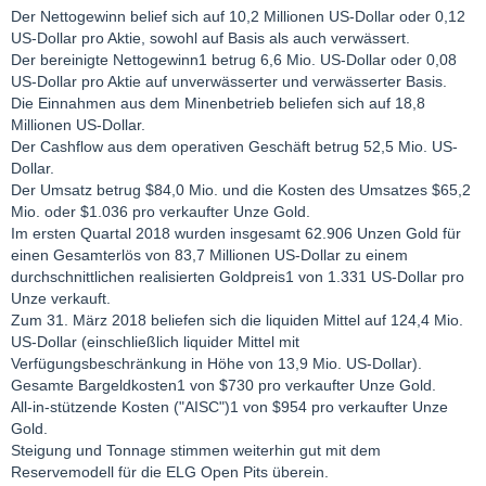
Der Nettogewinn belief sich auf 10,2 Millionen US-Dollar oder 0,12
US-Dollar pro Aktie, sowohl auf Basis als auch verwässert.
Der bereinigte Nettogewinn1 betrug 6,6 Mio. US-Dollar oder 0,08
US-Dollar pro Aktie auf unverwässerter und verwässerter Basis.
Die Einnahmen aus dem Minenbetrieb beliefen sich auf 18,8
Millionen US-Dollar.
Der Cashflow aus dem operativen Geschäft betrug 52,5 Mio. US-
Dollar.
Der Umsatz betrug $84,0 Mio. und die Kosten des Umsatzes $65,2
Mio. oder $1.036 pro verkaufter Unze Gold.
Im ersten Quartal 2018 wurden insgesamt 62.906 Unzen Gold für
einen Gesamterlös von 83,7 Millionen US-Dollar zu einem
durchschnittlichen realisierten Goldpreis1 von 1.331 US-Dollar pro
Unze verkauft.
Zum 31. März 2018 beliefen sich die liquiden Mittel auf 124,4 Mio.
US-Dollar (einschließlich liquider Mittel mit
Verfügungsbeschränkung in Höhe von 13,9 Mio. US-Dollar).
Gesamte Bargeldkosten1 von $730 pro verkaufter Unze Gold.
All-in-stützende Kosten ("AISC")1 von $954 pro verkaufter Unze
Gold.
Steigung und Tonnage stimmen weiterhin gut mit dem
Reservemodell für die ELG Open Pits überein.