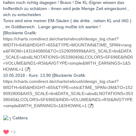
halten noch richtig dagegen ! Bravo ! Die KL-Eigner wissen das
hoffentlich zu schätzen - ihnen wird jede Menge Zeit eingeräumt ,
sich zu entscheiden .
Torex wird eine meiner EM-Säulen ( die dritte , neben KL und IAG )
, im Goldbereich . Lange genug mußte ich warten !
[Blockierte Grafik:
https://charts.comdirect.de/charts/rebrush/design_big.chart?
WIDTH=645&HEIGHT=655&TYPE=MOUNTAIN&TIME_SPAN=rang
e&FROM=1431640800&TO=1529099999&AXIS_SCALE=lin&DATA
_SCALE=abs&LNOTATIONS=35338040&LCOLORS=5F696E&IND0
=VOLUME&IND1=RSI&AVGTYPE=simple&WITH_EARNINGS=1&S
HOWHL=1
]
10.05.2018 - Kurs: 13,90 [Blockierte Grafik:
https://charts.comdirect.de/charts/rebrush/design_big.chart?
WIDTH=645&HEIGHT=655&TYPE=ohlc&TIME_SPAN=3M&TO=152
9092800&AXIS_SCALE=lin&DATA_SCALE=abs&LNOTATIONS=353
38040&LCOLORS=5F696E&IND0=VOLUME&IND1=RSI&AVGTYPE
=simple&WITH_EARNINGS=1&SHOWHL=1
]
Caldera
3