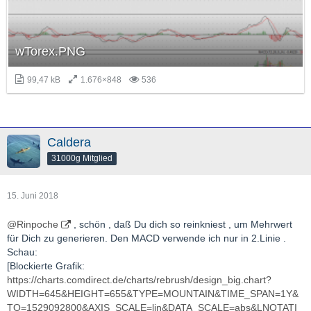
wTorex.PNG
99,47 kB
1.676×848
536
Caldera
31000g Mitglied
15. Juni 2018
@Rinpoche
, schön , daß Du dich so reinkniest , um Mehrwert
für Dich zu generieren. Den MACD verwende ich nur in 2.Linie .
Schau:
[Blockierte Grafik:
https://charts.comdirect.de/charts/rebrush/design_big.chart?
WIDTH=645&HEIGHT=655&TYPE=MOUNTAIN&TIME_SPAN=1Y&
TO=1529092800&AXIS_SCALE=lin&DATA_SCALE=abs&LNOTATI