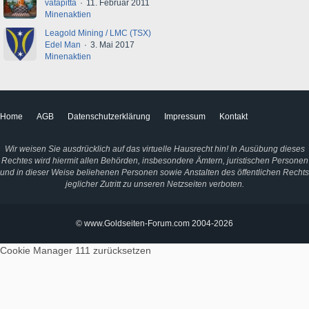
vatapitta
11. Februar 2011
Minenaktien
Leagold Mining / LMC (TSX)
Edel Man
3. Mai 2017
Minenaktien
Home
AGB
Datenschutzerklärung
Impressum
Kontakt
Wir weisen Sie ausdrücklich auf das virtuelle Hausrecht hin! In Ausübung dieses
Rechtes wird hiermit allen Behörden, insbesondere Ämtern, juristischen Personen
und in dieser Weise beliehenen Personen sowie Anstalten des öffentlichen Rechts
jeglicher Zutritt zu unseren Netzseiten verboten.
© www.Goldseiten-Forum.com 2004-2026
Cookie Manager 111
zurücksetzen