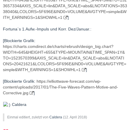
3657334&AXIS_SCALE=lin&DATA_SCALE=abs&LNOTATIONS=353
38040&LCOLORS=5F696E&IND0=VOLUME&AVGTYPE=simple&W
ITH_EARNINGS=1&SHOWHL=1
]
Fortuna`s 1.Aufw.-Impuls und Korr. Dez/Januar.:
[Blockierte Grafik:
https://charts.comdirect.de/charts/rebrush/design_big.chart?
WIDTH=645&HEIGHT=655&TYPE=MOUNTAIN&TIME_SPAN=1Y&
TO=1523570399&AXIS_SCALE=lin&DATA_SCALE=abs&LNOTATI
ONS=20421621&LCOLORS=5F696E&IND0=VOLUME&AVGTYPE=
simple&WITH_EARNINGS=1&SHOWHL=1
]
[Blockierte Grafik:
https://elliottwave-forecast.com/wp-
content/uploads/2017/01/The-Five-Waves-Pattern-Motive-and-
Corrective.jpg
]
Caldera
Einmal editiert, zuletzt von
Caldera
(
12. April 2018
)