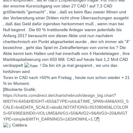
auch empfohlen , als er nach Empfehlungen fragte. Für mich war
der enorme Kursrückgang von über 27 CAD ! auf 7,3 CAD
größtenteils "gemacht" , klar , daß es beim Bau zweier Minen und
der Vorbereitung einer Dritten nicht ohne Überraschungen ausgeht
, daß das Geld dafür irgendwo herkommen muß , wenn man bei
Null beginnt . Die 60 % Institionelle Anleger waren jedenfalls bis
Anfang 2017 berauscht von dieser Aktie und nun nachdem
charttechnisch ein Punkt abgearbeitet wurde , den ich immer als "4"
bezeichne , geht das Spiel im Zeitraffertempo von vorne los ? Die
Aktie kennt kein Halten und hat innerhalb von 4 Handelstagen , ihre
Marktkapitalisierung von 650 Mill. CAD auf heute fast 1,2 Mrd.CAD
verdoppelt
! Da bin ich ja mal gespannt , wo uns das
hinführen wird.
Torex in CAD nach +50% am Freitag , heute nun schon wieder + 21
% im Moment.
[Blockierte Grafik:
https://charts.comdirect.de/charts/rebrush/design_big.chart?
WIDTH=645&HEIGHT=655&TYPE=ohlc&TIME_SPAN=6M&AXIS_S
CALE=lin&DATA_SCALE=abs&LNOTATIONS=35338040&LCOLOR
S=5F696E&IND0=VOLUME&AVG1=50&AVG2=9&AVG3=20&AVGT
YPE=simple&WITH_EARNINGS=1&SHOWHL=1
]
Caldera