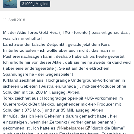
31000g Mitglied
11. April 2018
Mit der Aktie Torex Gold Res. ( TXG -Toronto ) passiert genau das ,
was ich mir erhoffte !
Es ist zwar der falsche Zeitpunkt , gerade jetzt dem Kurs
hinterherzulaufen - ich wollte aber auch nicht , das man mir
Pusherei nachsagen kann , deshalb habe ich bis heute gewartet.
Ich erhoffe mir von dieser Aktie , daß sie meine zweite Kirkland wird
( aber eine andersgeartete ). Sie ist auf der elektrochem.
Spannungsreihe - der Gegenspieler !
Kirkland zeichnet aus: Hochgradige Underground-Vorkommen in
sicheren Gebieten ( Australien,Kanada ) , mid-tier-Producer ohne
Schulden mit ca. 200 Mill.ausgeg. Aktien.
Torex zeichnet aus : Hochgradige open-pit +UG-Vorkommen im
Guerrero-Gold-Belt Mexiko, angehender mid-tier-Producer mit
Schulden ( 375 Mio. ) und nur 85 Mill. ausgeg. Aktien !
Ihr wißt , das ich kein Geheimnis darum gemacht hatte , hier
einzusteigen , wenn der Zeitpunkt ( vorher genau benannt )
gekommen ist . Ich hatte es
@Nebelparder
"durch die Blume"