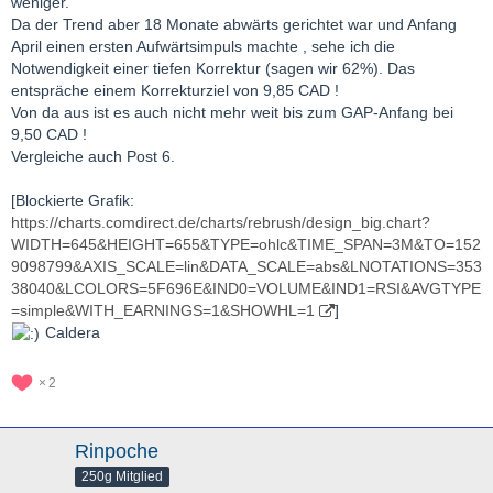
weniger.
Da der Trend aber 18 Monate abwärts gerichtet war und Anfang
April einen ersten Aufwärtsimpuls machte , sehe ich die
Notwendigkeit einer tiefen Korrektur (sagen wir 62%). Das
entspräche einem Korrekturziel von 9,85 CAD !
Von da aus ist es auch nicht mehr weit bis zum GAP-Anfang bei
9,50 CAD !
Vergleiche auch Post 6.
[Blockierte Grafik:
https://charts.comdirect.de/charts/rebrush/design_big.chart?
WIDTH=645&HEIGHT=655&TYPE=ohlc&TIME_SPAN=3M&TO=152
9098799&AXIS_SCALE=lin&DATA_SCALE=abs&LNOTATIONS=353
38040&LCOLORS=5F696E&IND0=VOLUME&IND1=RSI&AVGTYPE
=simple&WITH_EARNINGS=1&SHOWHL=1
]
Caldera
2
Rinpoche
250g Mitglied