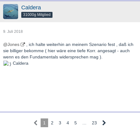
Caldera
31000g Mitglied
9. Juli 2018
@Jones
, ich halte weiterhin an meinem Szenario fest , daß ich
sie billiger bekomme ( hier wäre eine tiefe Korr. angesagt - auch
wenn es den Fundamentals widersprechen mag ).
Caldera
1
2
3
4
5
…
23