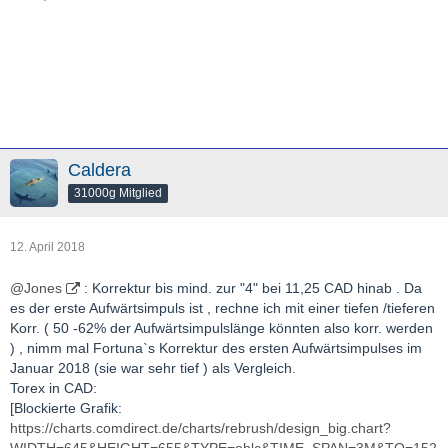
Caldera
31000g Mitglied
12. April 2018
@Jones
: Korrektur bis mind. zur "4" bei 11,25 CAD hinab . Da
es der erste Aufwärtsimpuls ist , rechne ich mit einer tiefen /tieferen
Korr. ( 50 -62% der Aufwärtsimpulslänge könnten also korr. werden
) , nimm mal Fortuna`s Korrektur des ersten Aufwärtsimpulses im
Januar 2018 (sie war sehr tief ) als Vergleich.
Torex in CAD:
[Blockierte Grafik:
https://charts.comdirect.de/charts/rebrush/design_big.chart?
WIDTH=645&HEIGHT=655&TYPE=ohlc&TIME_SPAN=3M&TO=152