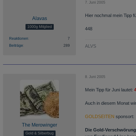
7. Juni 2005
Hier nochmal mein Tipp fü
Alavas
1000g Mitglied
448
Reaktionen
7
Beiträge
289
ALVS
8. Juni 2005
Mein Tipp für Juni lautet:
Auch in diesem Monat win
GOLDSEITEN
sponsort:
The Merowinger
Die Gold-Verschwörung
Gold & Silberbug