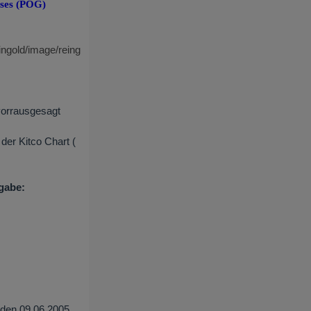
ises (POG)
ngold/image/reing
vorrausgesagt
der Kitco Chart (
gabe:
 den 09.06.2005