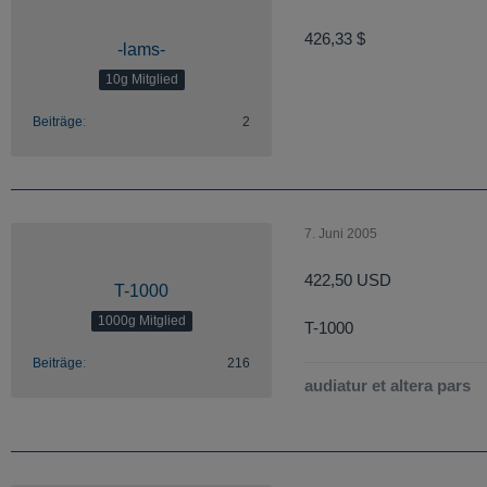
426,33 $
-lams-
10g Mitglied
Beiträge
2
7. Juni 2005
422,50 USD
T-1000
1000g Mitglied
T-1000
Beiträge
216
audiatur et altera pars