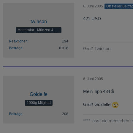
6. Juni 2005
Offizieller Beitra
421 USD
twinson
Moderator - Münzen & Barren
Reaktionen
194
Beiträge
6.318
Gruß Twinson
6. Juni 2005
Mein Tipp 434 $
Goldelfe
1000g Mitglied
Gruß Goldelfe
Beiträge
208
**** lasst die menschen t