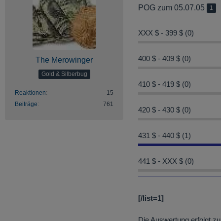
POG zum 05.07.05
1
XXX $ - 399 $ (0)
400 $ - 409 $ (0)
The Merowinger
Gold & Silberbug
410 $ - 419 $ (0)
Reaktionen
15
Beiträge
761
420 $ - 430 $ (0)
431 $ - 440 $ (1)
441 $ - XXX $ (0)
[/list=1]
Die Auswertung erfolgt zu