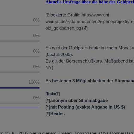
Aktuelle Umfrage über die höhe des Goldpre
[Blockierte Grafik:
http://www.uni-
0%
weimar.de/~stamm/content/eigeneprojekte/rei
old_goldbarren.jpg
]
0%
Es wird der Goldpreis heute in einem Monat 
0%
(05.Juli 2005).
Es gilt der Börsenschlußkurs. Maßgebend ist 
0%
NY)
Es bestehen 3 Möglichkeiten der Stimmab
100%
[list=1]
0%
[*]anonym über Stimmabgabe
[*]mit Posting (exakte Angabe in US $)
[*]Beides
m 05.Juli 2005 hier in diesem Thread. Tippabgabe ist bis Donnerstag