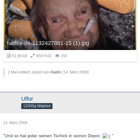
funfire-de-1132427881-15 (1).jpg
61,88 kB
650×532
256
2 Mal editiert, zuletzt von
Aladin
(
14. März 2008
)
Ulfur
12000g Mitglied
14. März 2008
"Und so hat jeder seinen Tschick in seinen Depot.
"