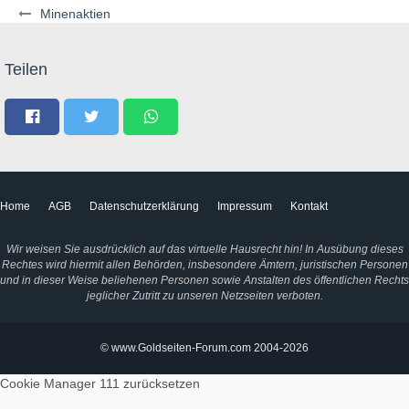
Minenaktien
Teilen
Home
AGB
Datenschutzerklärung
Impressum
Kontakt
Wir weisen Sie ausdrücklich auf das virtuelle Hausrecht hin! In Ausübung dieses
Rechtes wird hiermit allen Behörden, insbesondere Ämtern, juristischen Personen
und in dieser Weise beliehenen Personen sowie Anstalten des öffentlichen Rechts
jeglicher Zutritt zu unseren Netzseiten verboten.
© www.Goldseiten-Forum.com 2004-2026
Cookie Manager 111
zurücksetzen