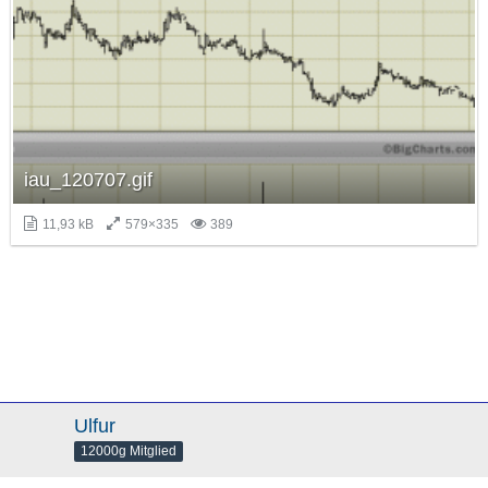
iau_120707.gif
11,93 kB
579×335
389
Ulfur
12000g Mitglied