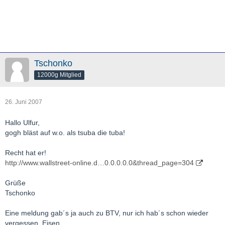
Tschonko
12000g Mitglied
26. Juni 2007
Hallo Ulfur,
gogh bläst auf w.o. als tsuba die tuba!
Recht hat er!
http://www.wallstreet-online.d…0.0.0.0.0&thread_page=304
Grüße
Tschonko
Eine meldung gab´s ja auch zu BTV, nur ich hab´s schon wieder
vergessen. Eisen....