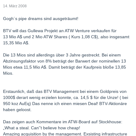
14. März 2008
Gogh´s pipe dreams sind ausgeträumt!
BTV will das Gullewa Projekt an ATW Venture verkaufen für
13 Mio A$ und 2 Mio ATW Shares ( Kurs 1,08 C$), also insgesamt
15,35 Mio A$.
Die 13 Mios sind allerdings über 3 Jahre gestreckt. Bei einem
Abzinsungsfaktor von 8% beträgt der Barwert der nominellen 13
Mios etwa 11,5 Mio A$. Damit beträgt der Kaufpreis bloße 13,85
Mios.
Erstaunlich, daß das BTV Management bei einem Goldpreis von
1000$ derart wenig erzielen konnte, ca. 14,5 $ für die Unze! ( bei
950 koz AuEq) Das nenne ich einen miesen Deal! BTV-Aktionäre
haben geloost.
Das zeigen auch Kommentare im ATW-Board auf Stockhouse:
„What a steal. Can''t believe how cheap!
Amazing acquisition by the management. Exsisting infrastructure