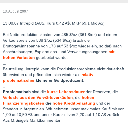
13. August 2007
13.08.07 Intrepid (AUS, Kurs 0,42 A$, MKP 69,1 Mio A$)
...
Bei Nettoproduktionskosten von 485 $/oz (361 $/oz) und einem
Verkaufspreis von 538 $/oz (534 $/oz) brach die
Bruttogewinnspanne von 173 auf 53 $/oz wieder ein, so daß nach
Abschreibungen, Explorations- und Verwaltungsausgaben
mit
hohen Verlusten
gearbeitet wurde.
...
Beurteilung: Intrepid kann die Produktionsprobleme nicht dauerhaft
überwinden und präsentiert sich wieder als
relativ
problematischer
kleinerer Goldproduzent
.
..
Problematisch
sind die
kurze Lebensdauer
der Reserven, die
Verluste aus den Vorwärtsverkäufen
, die
hohen
Finanzierungskosten
die
hohe Kreditbelastung
und der
Standort in Argentinien. Wir nehmen unser maximales Kauflimit von
1,00 auf 0,50 A$ und unser Kursziel von 2,20 auf 1,10 A$ zurück. ...
Aus M.Siegels Marktkommentar