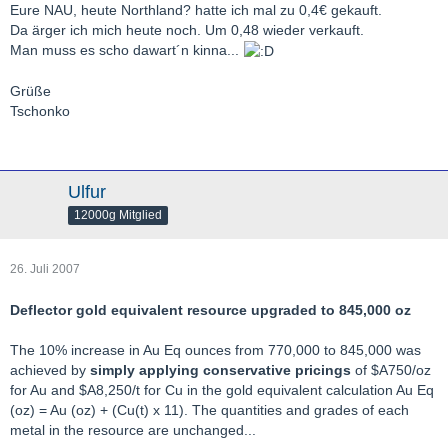
Eure NAU, heute Northland? hatte ich mal zu 0,4€ gekauft.
Da ärger ich mich heute noch. Um 0,48 wieder verkauft.
Man muss es scho dawart´n kinna...
Grüße
Tschonko
Ulfur
12000g Mitglied
26. Juli 2007
Deflector gold equivalent resource upgraded to 845,000 oz
The 10% increase in Au Eq ounces from 770,000 to 845,000 was
achieved by
simply applying conservative pricings
of $A750/oz
for Au and $A8,250/t for Cu in the gold equivalent calculation Au Eq
(oz) = Au (oz) + (Cu(t) x 11). The quantities and grades of each
metal in the resource are unchanged...