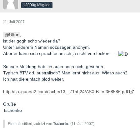
12000g Mitglied
11. Juli 2007
Ulfur
,
ist der gogh scho wieder da?
Unter anderem Namen sozusagen anonym.
Aber er kann sich sprachtechnisch ja nicht verstecken......
So eine Meldung hab ich auch noch nicht gesehen.
Typisch BTV od. australisch? Man lernt nicht aus. Wieso auch?
Ich halt die einfach blöd weiter.
http://sa.iguana2.com/cache/13…71ab24/ASX-BTV-368586.pdf
Grüße
Tschonko
Einmal editiert, zuletzt von
Tschonko
(
11. Juli 2007
)