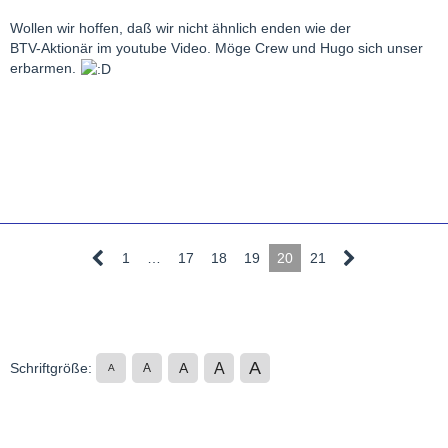
Wollen wir hoffen, daß wir nicht ähnlich enden wie der
BTV-Aktionär im youtube Video. Möge Crew und Hugo sich unser
erbarmen.
1
…
17
18
19
20
21
A
A
Schriftgröße:
A
A
A