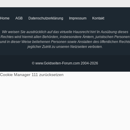
Home
AGB
Datenschutzerklärung
Impressum
Kontakt
Wir weisen Sie ausdrücklich auf das virtuelle Hausrecht hin! In Ausübung dieses
Rechtes wird hiermit allen Behörden, insbesondere Ämtern, juristischen Personen
und in dieser Weise beliehenen Personen sowie Anstalten des öffentlichen Rechts
jeglicher Zutritt zu unseren Netzseiten verboten.
© www.Goldseiten-Forum.com 2004-2026
Cookie Manager 111
zurücksetzen