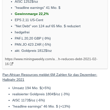
AISC 1252$/oz
"headline earnings" 41 Mio. $
Gewinnmarge 22,2%
EPS 2,11 US-Cent
"Net Debt" von 124 auf 65 Mio. $ reduziert
hedgefrei
PAF.L 20,20 GBP (-9%)
PAN.JO 423 ZAR (-5%)
akt. Goldpreis 1812$/oz
https://www.miningweekly.com/a…h-reduces-debt-2021-02-
16
Pan African Resources meldet 6M Zahlen für das Dezember-
Halbjahr 2021
Umsatz 194 Mio. $(+5%)
realisierter Goldpreis 1804$/oz (-3%)
AISC 1173$/oz (-6%)
"headline earnings" 46 Mio. $ (+13%)