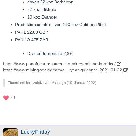
davon 52 koz Barberton
27 koz Elikhulu
19 koz Evander
Produktionsausblick von 190 koz Gold bestätigt
PAF.L 22,88 GBP
PAN.JO 475 ZAR
Dividendenrendite 2,9%
https://www.panafricanresource…n-mines-mining-in-africa/
https://www.miningweekly.com/a…-year-guidance-2021-01-22
Einmal editiert, zuletzt von Vassago (
19. Januar 2022
)
1
LuckyFriday