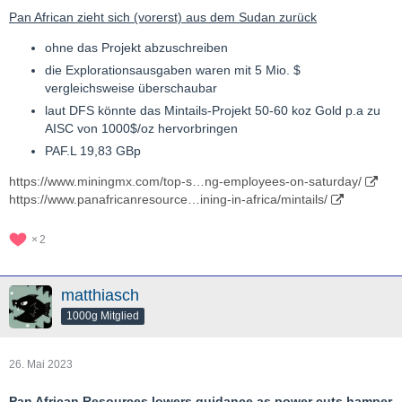
Pan African zieht sich (vorerst) aus dem Sudan zurück
ohne das Projekt abzuschreiben
die Explorationsausgaben waren mit 5 Mio. $
vergleichsweise überschaubar
laut DFS könnte das Mintails-Projekt 50-60 koz Gold p.a zu
AISC von 1000$/oz hervorbringen
PAF.L 19,83 GBp
https://www.miningmx.com/top-s…ng-employees-on-saturday/
https://www.panafricanresource…ining-in-africa/mintails/
2
matthiasch
1000g Mitglied
26. Mai 2023
Pan African Resources lowers guidance as power cuts hamper