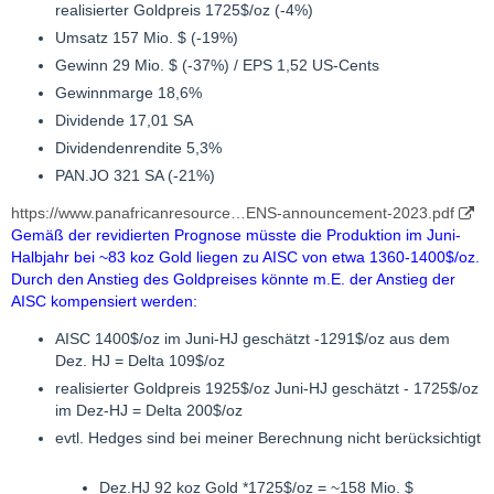
realisierter Goldpreis 1725$/oz (-4%)
Umsatz 157 Mio. $ (-19%)
Gewinn 29 Mio. $ (-37%) / EPS 1,52 US-Cents
Gewinnmarge 18,6%
Dividende 17,01 SA
Dividendenrendite 5,3%
PAN.JO 321 SA (-21%)
https://www.panafricanresource…ENS-announcement-2023.pdf
Gemäß der revidierten Prognose müsste die Produktion im Juni-
Halbjahr bei ~83 koz Gold liegen zu AISC von etwa 1360-1400$/oz.
Durch den Anstieg des Goldpreises könnte m.E. der Anstieg der
AISC kompensiert werden:
AISC 1400$/oz im Juni-HJ geschätzt -1291$/oz aus dem
Dez. HJ = Delta 109$/oz
realisierter Goldpreis 1925$/oz Juni-HJ geschätzt - 1725$/oz
im Dez-HJ = Delta 200$/oz
evtl. Hedges sind bei meiner Berechnung nicht berücksichtigt
Dez.HJ 92 koz Gold *1725$/oz = ~158 Mio. $