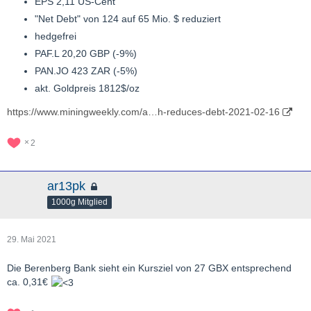
EPS 2,11 US-Cent
"Net Debt" von 124 auf 65 Mio. $ reduziert
hedgefrei
PAF.L 20,20 GBP (-9%)
PAN.JO 423 ZAR (-5%)
akt. Goldpreis 1812$/oz
https://www.miningweekly.com/a…h-reduces-debt-2021-02-16
2
ar13pk
1000g Mitglied
29. Mai 2021
Die Berenberg Bank sieht ein Kursziel von 27 GBX entsprechend
ca. 0,31€