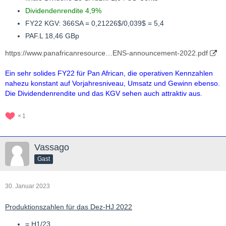
Dividendenrendite 4,9%
FY22 KGV: 366SA = 0,21226$/0,039$ = 5,4
PAF.L 18,46 GBp
https://www.panafricanresource…ENS-announcement-2022.pdf
Ein sehr solides FY22 für Pan African, die operativen Kennzahlen
nahezu konstant auf Vorjahresniveau, Umsatz und Gewinn ebenso.
Die Dividendenrendite und das KGV sehen auch attraktiv aus.
1
Vassago
Gast
30. Januar 2023
Produktionszahlen für das Dez-HJ 2022
= H1/23