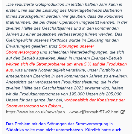
„Die reduzierte Goldproduktion im letzten halben Jahr kann in
erster Linie auf die Leistung des Untertagebetriebs Barberton
Mines zurückgeführt werden. Wir glauben, dass die konkreten
Maßnahmen, die bei dieser Operation umgesetzt werden, in der
zweiten Hälfte des Geschäftsjahres und in den kommenden
Jahren zu einer deutlichen Verbesserung führen werden. Das
Gleichgewicht unseres Portfolios wurde im Einklang mit den
Erwartungen geliefert, trotz
Störungen unserer
Stromversorgung
und schlechten Wetterbedingungen, die sich
auf den Betrieb auswirken. Allein in unserem Evander-Betrieb
wirkten sich die Stromprobleme um etwa 5 % auf die Produktion
aus
, was unsere Notwendigkeit verstärkte, unser Portfolio an
erneuerbaren Energien in den kommenden Jahren zu erweitern.
Angesichts der verbesserten Produktionsleistung, die in der
zweiten Hälfte des Geschäftsjahres 2023 erwartet wird, halten
wir die Produktionsprognose von 195.000 Unzen bis 205.000
Unzen für das ganze Jahr bei,
vorbehaltlich der Konsistenz der
Stromversorgung von Eskom
.„
https://www.lse.co.uk/news/pan…-woe-cjj9srxsyhr57w2.html
Das Problem mit den Störungen der Stromversorgung in
Südafrika sollte man nicht unterschätzen. Kürzlich hatte auch