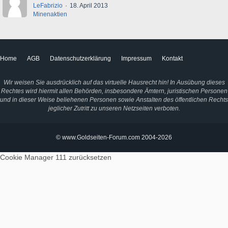
LeFabrizio
18. April 2013
Minenaktien
Home
AGB
Datenschutzerklärung
Impressum
Kontakt
Wir weisen Sie ausdrücklich auf das virtuelle Hausrecht hin! In Ausübung dieses
Rechtes wird hiermit allen Behörden, insbesondere Ämtern, juristischen Personen
und in dieser Weise beliehenen Personen sowie Anstalten des öffentlichen Rechts
jeglicher Zutritt zu unseren Netzseiten verboten.
© www.Goldseiten-Forum.com 2004-2026
Cookie Manager 111
zurücksetzen