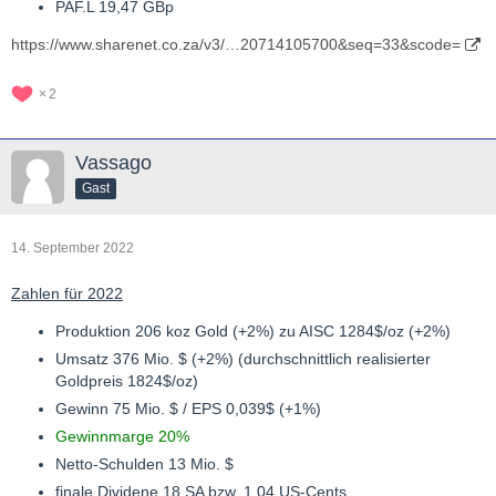
PAF.L 19,47 GBp
https://www.sharenet.co.za/v3/…20714105700&seq=33&scode=
2
Vassago
Gast
14. September 2022
Zahlen für 2022
Produktion 206 koz Gold (+2%) zu AISC 1284$/oz (+2%)
Umsatz 376 Mio. $ (+2%) (durchschnittlich realisierter
Goldpreis 1824$/oz)
Gewinn 75 Mio. $ / EPS 0,039$ (+1%)
Gewinnmarge 20%
Netto-Schulden 13 Mio. $
finale Dividene 18 SA bzw. 1,04 US-Cents