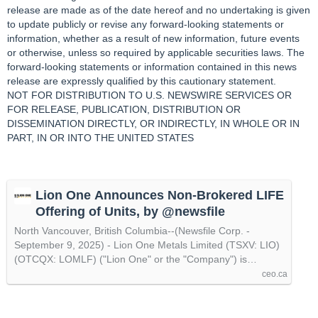
release are made as of the date hereof and no undertaking is given
to update publicly or revise any forward‐looking statements or
information, whether as a result of new information, future events
or otherwise, unless so required by applicable securities laws. The
forward-looking statements or information contained in this news
release are expressly qualified by this cautionary statement.
NOT FOR DISTRIBUTION TO U.S. NEWSWIRE SERVICES OR
FOR RELEASE, PUBLICATION, DISTRIBUTION OR
DISSEMINATION DIRECTLY, OR INDIRECTLY, IN WHOLE OR IN
PART, IN OR INTO THE UNITED STATES
Lion One Announces Non-Brokered LIFE
Offering of Units, by @newsfile
North Vancouver, British Columbia--(Newsfile Corp. -
September 9, 2025) - Lion One Metals Limited (TSXV: LIO)
(OTCQX: LOMLF) ("Lion One" or the "Company") is…
ceo.ca