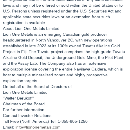
laws and may not be offered or sold within the United States or to
U.S. Persons unless registered under the U.S. Securities Act and
applicable state securities laws or an exemption from such
registration is available.
About Lion One Metals Limited
Lion One Metals is an emerging Canadian gold producer
headquartered in North Vancouver BC, with new operations
established in late 2023 at its 100% owned Tuvatu Alkaline Gold
Project in Fiji. The Tuvatu project comprises the high-grade Tuvatu
Alkaline Gold Deposit, the Underground Gold Mine, the Pilot Plant,
and the Assay Lab. The Company also has an extensive
exploration license covering the entire Navilawa Caldera, which is
host to multiple mineralized zones and highly prospective
exploration targets.
On behalf of the Board of Directors of
Lion One Metals Limited
"Walter Berukoff"
Chairman of the Board
For further information
Contact Investor Relations
Toll Free (North America) Tel: 1-855-805-1250
Email:
info@liononemetals.com