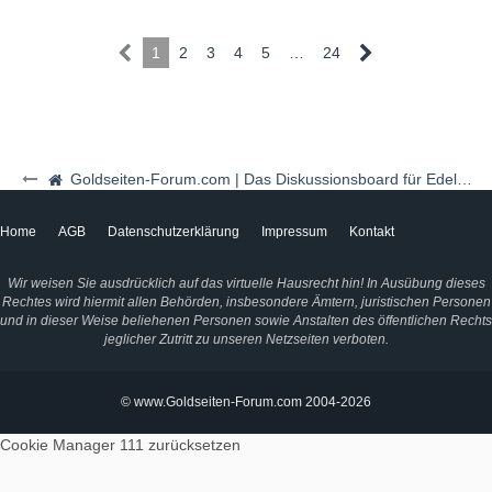
https://x.com/BRICSinfo/status…
KZs5gf3iGITFEjCVG4VQ&s=19
1
2
3
4
5
…
24
Goldseiten-Forum.com | Das Diskussionsboard für Edelmetalle & Rohstoffe
Home
AGB
Datenschutzerklärung
Impressum
Kontakt
Wir weisen Sie ausdrücklich auf das virtuelle Hausrecht hin! In Ausübung dieses
Rechtes wird hiermit allen Behörden, insbesondere Ämtern, juristischen Personen
und in dieser Weise beliehenen Personen sowie Anstalten des öffentlichen Rechts
jeglicher Zutritt zu unseren Netzseiten verboten.
© www.Goldseiten-Forum.com 2004-2026
Cookie Manager 111
zurücksetzen