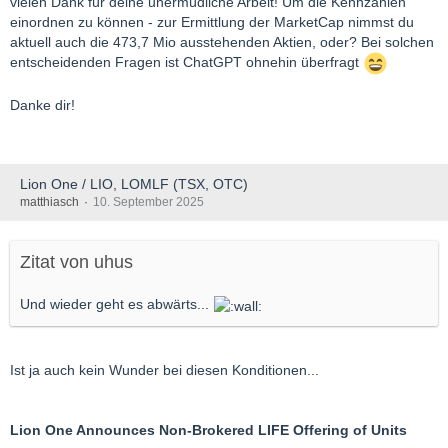
vielen Dank für deine unermüdliche Arbeit! Um die Kennzahlen
Projekt Ertis POX und treibt die endgültige Machbarkeitsstudie
einordnen zu können - zur Ermittlung der MarketCap nimmst du
für Syrymbet voran“, sagte Vitaly Nesis, CEO von Solidcore
aktuell auch die 473,7 Mio ausstehenden Aktien, oder? Bei solchen
Resources plc.
entscheidenden Fragen ist ChatGPT ohnehin überfragt
Die Zahlen sind natürlich Top! Ich habe mir noch die AuEQ im
Danke dir!
Inventory angeschaut:
30.06.2025: 200koz AuEq
31.10.2025: 169koz AuEq
Lion One / LIO, LOMLF (TSX, OTC)
Verkauf (156koz) minus Produktion (125koz) = Reduktion von
matthiasch
10. September 2025
31koz
Das sind immer noch rund 680 Mio. USD Gold im Inventar. Plus
Zitat von uhus
der Net-Cash von 355 Mio. USD.
Und wieder geht es abwärts...
Sollte der Goldpreis auf diesem Niveau bleiben und die
Produktion ohne Unterbrechung weitergehen, könnte für das
Geschäftsjahr 2025 im Frühling 2026 tatsächlich eine
Ist ja auch kein Wunder bei diesen Konditionen...
(Sonder)Dividende "herausspringen" - für das Durchhalten.
Lion One Announces Non-Brokered LIFE Offering of Units