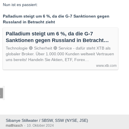
Nun ist es passiert:
Palladium steigt um 6 %, da die G-7 Sanktionen gegen
PALL, Palladium ETF. Die Weissmetalle haben noch was gut zu
Russland in Betracht zieht
machen. Palladium spannend im daily
Palladium steigt um 6 %, da die G-7
Sanktionen gegen Russland in Betracht
und im weekly sieht man das Potential!!!
zieht 📈
Technologie 🔴 Sicherheit 🔴 Service - dafür steht XTB als
globaler Broker. Über 1.000.000 Kunden weltweit Vertrauen
uns bereits! Handeln Sie Aktien, ETF, Forex…
PLTT, Platinum ETF: im daily an Widerstand
www.xtb.com
im weekly noch nicht spektakulät
im monthly aber sieht es nach langer Bodenbildung aus. Wäre
langsam Zeit für einen Schwank nach oben.
Sibanye Stillwater / SBSW, SSW (NYSE, JSE)
matthiasch
10. Oktober 2024