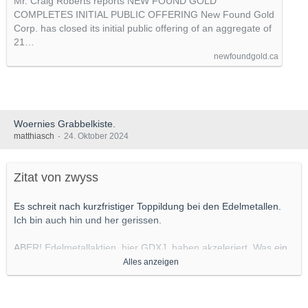
Mr. Craig Roberts reports NEW FOUND GOLD
COMPLETES INITIAL PUBLIC OFFERING New Found Gold
Corp. has closed its initial public offering of an aggregate of
21…
newfoundgold.ca
Woernies Grabbelkiste.
matthiasch
24. Oktober 2024
Zitat von zwyss
Es schreit nach kurzfristiger Toppildung bei den Edelmetallen.
Ich bin auch hin und her gerissen.
ABER! Edelmetallaktien, hier GDXJ, haben akzeleriert. Was ein
bisschen nach ending diagonal aussah, löste sich nach oben
Alles anzeigen
aus. Dies müssen jetzt die Bären schnellstens korrigieren, sonst
kann es ausarten....