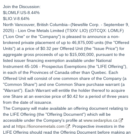
Join the Discussion:
$LOMLF.US
-8.44%
$LIO.V
-8.64%
North Vancouver, British Columbia--(Newsfile Corp. - September 9,
2025) - Lion One Metals Limited (TSXV: LIO) (OTCQX: LOMLF)
("Lion One" or the "Company") is pleased to announce a non-
brokered private placement of up to 46,875,000 units (the "Offered
Units") at a price of $0.32 per Offered Unit (the "Issue Price") for
aggregate gross proceeds of up to $15,000,000, pursuant to the
listed issuer financing exemption available under National
Instrument 45-106 - Prospectus Exemptions (the "LIFE Offering"),
in each of the Provinces of Canada other than Quebec. Each
Offered Unit will consist of one common share of the Company (a
"Common Share") and one Common Share purchase warrant (a
"Warrant"). Each Warrant will entitle the holder thereof to acquire
one Share at an exercise price of $0.42 for a period of three years
from the date of issuance.
The Company will make available an offering document relating to
the LIFE Offering (the "Offering Document") which will be
accessible under the Company's profile at
www.sedarplus.ca
and at
https://liononemetals.com
. Prospective investors in the
LIFE Offering should read the Offering Document before making an