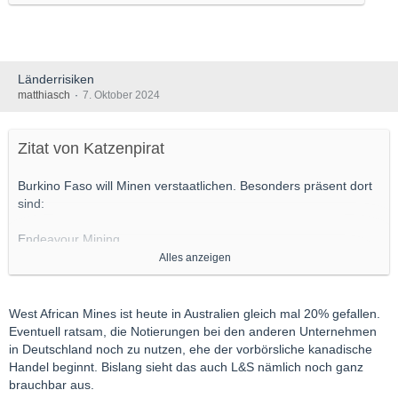
Länderrisiken
matthiasch
7. Oktober 2024
Zitat von Katzenpirat
Burkino Faso will Minen verstaatlichen. Besonders präsent dort
sind:
Endeavour Mining
Fortuna Mining
Alles anzeigen
West African Resources
IAMGold
Orezone
West African Mines ist heute in Australien gleich mal 20% gefallen.
Eventuell ratsam, die Notierungen bei den anderen Unternehmen
Mal schauen, wie der Markt reagiert. Habe nur Fortuna, die
in Deutschland noch zu nutzen, ehe der vorbörsliche kanadische
wollten unbedingt dort hin...
Handel beginnt. Bislang sieht das auch L&S nämlich noch ganz
brauchbar aus.