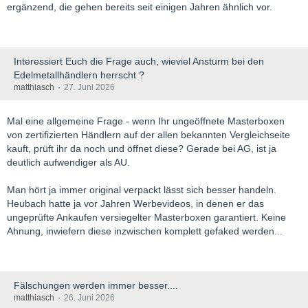
auf dem Markt.
ergänzend, die gehen bereits seit einigen Jahren ähnlich vor.
https://www.juniorminingnetwor…-gold-reserve-policy.html
Strategische Begründung
Interessiert Euch die Frage auch, wieviel Ansturm bei den
Die Richtlinie spiegelt eine bewusste Entscheidung zur
Edelmetallhändlern herrscht ?
Kapitalallokation wider. Vor dem Hintergrund
anhaltender
matthiasch
27. Juni 2026
Inflation, fortgesetzter Goldkäufe durch die Zentralbanken
und anhaltenden Drucks auf die Kaufkraft monetärer
Mal eine allgemeine Frage - wenn Ihr ungeöffnete Masterboxen
Vermögenswerte betrachten der Vorstand und die
von zertifizierten Händlern auf der allen bekannten Vergleichseite
Geschäftsführung eine maßvolle Allokation von
kauft, prüft ihr da noch und öffnet diese? Gerade bei AG, ist ja
Unternehmensvermögen in
physisches Gold als einen
deutlich aufwendiger als AU.
umsichtigen Ansatz für die Kapitalverwaltung.
Man hört ja immer original verpackt lässt sich besser handeln.
Für Mineros ist Gold nicht bloß ein Finanzinstrument; es ist das
Heubach hatte ja vor Jahren Werbevideos, in denen er das
Produkt der Geschäftstätigkeit
des Unternehmens und der
ungeprüfte Ankaufen versiegelter Masterboxen garantiert. Keine
Vermögenswert
, in dem es über das tiefste Fachwissen verfügt.
Ahnung, inwiefern diese inzwischen komplett gefaked werden...
Die Rückhaltung eines Teils der Produktion in Form von
Goldbarren bietet eine Absicherung gegen Geldentwertung und
bewahrt gleichzeitig das Engagement, für das die Aktionäre das
Unternehmen halten.
Fälschungen werden immer besser....
matthiasch
26. Juni 2026
Rahmenbedingungen der Richtlinie