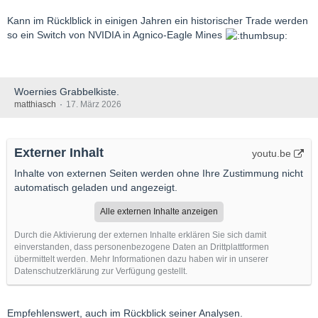
Nicht-IFRS-Kennzahlen: Das Unternehmen hat die „strategische
Lg meggy
Kann im Rücklblick in einigen Jahren ein historischer Trade werden
Liquiditätsposition“ (Zahlungsmittel und
so ein Switch von NVIDIA in Agnico-Eagle Mines
Zahlungsmitteläquivalente zuzüglich physischer Goldbarren) als
PS: Kann nur besser werden 👍👍
ergänzende Liquiditätskennzahl eingeführt und die Definition
des „Netto-Free-Cash-Flows“ angepasst, um eine Überleitung
aus den operativen Cashflows vor strategischen Goldkäufen zu
Woernies Grabbelkiste.
ermöglichen. Diese Kennzahlen ergänzen den IFRS-
matthiasch
17. März 2026
Jahresabschluss des Unternehmens, ersetzen ihn jedoch nicht.
Externer Inhalt
youtu.be
Inhalte von externen Seiten werden ohne Ihre Zustimmung nicht
automatisch geladen und angezeigt.
Alle externen Inhalte anzeigen
Durch die Aktivierung der externen Inhalte erklären Sie sich damit
einverstanden, dass personenbezogene Daten an Drittplattformen
übermittelt werden. Mehr Informationen dazu haben wir in unserer
Datenschutzerklärung zur Verfügung gestellt.
Empfehlenswert, auch im Rückblick seiner Analysen.