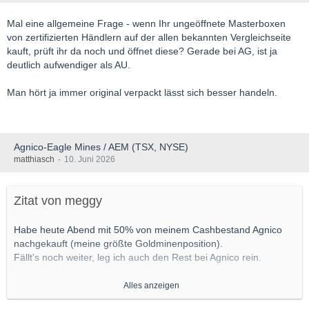
Mal eine allgemeine Frage - wenn Ihr ungeöffnete Masterboxen
Die Richtlinie legt die folgenden wesentlichen Parameter fest:
von zertifizierten Händlern auf der allen bekannten Vergleichseite
kauft, prüft ihr da noch und öffnet diese? Gerade bei AG, ist ja
Verwahrung und Aufsicht:
Physisches Gold
wird bei
deutlich aufwendiger als AU.
renommierten institutionellen Verwahrern gehalten und als
eigenständige Anlageklasse innerhalb des Treasury-Portfolios
Man hört ja immer original verpackt lässt sich besser handeln.
des Unternehmens unter der Aufsicht des Anlageausschusses
verwaltet.
Bilanzierung: Physisches Gold wird gemäß IAS 2 als Vorrät
(Edelmetalle)
zum niedrigeren Wert aus
Agnico-Eagle Mines / AEM (TSX, NYSE)
Anschaffungskosten und Nettoveräußerungswert
matthiasch
10. Juni 2026
bilanziert.
An Gold gebundene Derivate, die nicht als
Sicherungsinstrumente designiert sind, werden gemäß IFRS 9
zum beizulegenden Zeitwert mit Erfassung der Wertänderungen
Zitat von meggy
im Periodenergebnis bewertet.
Darstellung des Cashflows: Ab dem Abschluss für das am 30.
Habe heute Abend mit 50% von meinem Cashbestand Agnico
Juni 2026 endende Quartal wird das Unternehmen in seiner
nachgekauft (meine größte Goldminenposition).
Kapitalflussrechnung eine Zwischensumme – „operativer
Fällt's noch weiter, leg ich auch den Rest bei Agnico rein.
Cashflow vor strategischen Goldkäufen“ – ausweisen, die es
Anlegern ermöglicht, die wiederkehrende operative Cash-
Hatte mich am Montag von ca. 60% meiner Nvidia-Aktien
Alles anzeigen
Generierung unabhängig von periodenspezifischen
getrennt...glaube hier ist vorerst mal die Luft raus.
Entscheidungen zur Treasury-Allokation zu beurteilen.