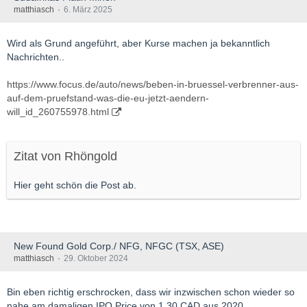
matthiasch
6. März 2025
Wird als Grund angeführt, aber Kurse machen ja bekanntlich
Nachrichten..
https://www.focus.de/auto/news/beben-in-bruessel-verbrenner-aus-
auf-dem-pruefstand-was-die-eu-jetzt-aendern-
will_id_260755978.html
Zitat von Rhöngold
Hier geht schön die Post ab.
New Found Gold Corp./ NFG, NFGC (TSX, ASE)
matthiasch
29. Oktober 2024
Bin eben richtig erschrocken, dass wir inzwischen schon wieder so
nahe am damaligen IPO Price von 1,30 CAD aus 2020