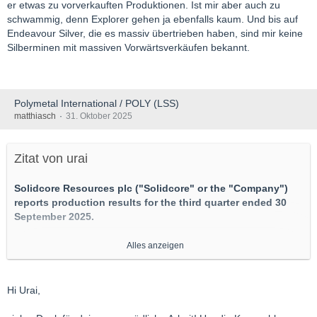
er etwas zu vorverkauften Produktionen. Ist mir aber auch zu
schwammig, denn Explorer gehen ja ebenfalls kaum. Und bis auf
Endeavour Silver, die es massiv übertrieben haben, sind mir keine
Silberminen mit massiven Vorwärtsverkäufen bekannt.
Polymetal International / POLY (LSS)
matthiasch
31. Oktober 2025
Zitat von urai
Solidcore Resources plc ("Solidcore" or the "Company")
reports production results for the third quarter ended 30
September 2025.
https://www.solidcore-resource…ress-releases/31-10-2025/
Alles anzeigen
Im dritten Quartal wurden gute Fortschritte beim Abbau der
Konzentratlager und ein deutlicher Anstieg des Goldpreises
Hi Urai,
verzeichnet, was zu einem starken Cashflow im Quartal führte.
„Das Unternehmen erzielt weiterhin gute Fortschritte beim