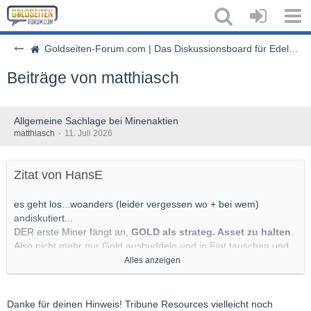
Goldseiten-Forum.com | Das Diskussionsboard für Edelmetalle & Rohstoffe
Beiträge von matthiasch
Allgemeine Sachlage bei Minenaktien
matthiasch
11. Juli 2026
Zitat von HansE
es geht los...woanders (leider vergessen wo + bei wem)
andiskutiert...
DER erste Miner fängt an,
GOLD als strateg. Asset zu halten
.
Also nicht mehr nur Gold ausbuddeln und in Fiat tauschen und
das dann auf der Bank mittels Infla vergammeln zu lassen.
Alles anzeigen
Warum also nicht Gewinne/überschüssige Liqui in Gold halten?
Das wird mit Sicherheit Nachahmer finden - reduziert damit
auch (und sei es nur geringfügig) das Angebot an neuem Gold
Danke für deinen Hinweis! Tribune Resources vielleicht noch