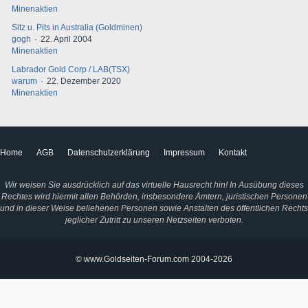
Minenaktien
Sitz u. Pits in Australia (Goldminen)
gogh
22. April 2004
Minenaktien
Labrador Gold Corp / LAB(TSX)
warum
22. Dezember 2020
Minenaktien
Home
AGB
Datenschutzerklärung
Impressum
Kontakt
Wir weisen Sie ausdrücklich auf das virtuelle Hausrecht hin! In Ausübung dieses
Rechtes wird hiermit allen Behörden, insbesondere Ämtern, juristischen Personen
und in dieser Weise beliehenen Personen sowie Anstalten des öffentlichen Rechts
jeglicher Zutritt zu unseren Netzseiten verboten.
© www.Goldseiten-Forum.com 2004-2026