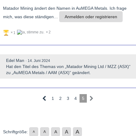
Matador Mining ändert den Namen in AuMEGA Metals. Ich frage
mich, was diese ständigen…
Anmelden oder registrieren
2
1
Edel Man
14. Juni 2024
Hat den Titel des Themas von „Matador Mining Ltd / MZZ (ASX)“
zu „AuMEGA Metals / AAM (ASX)“ geändert.
1
2
3
4
5
A
A
Schriftgröße:
A
A
A