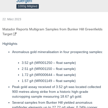
Juergen
1000g Mitglied
22. März 2023
Matador Reports Multigram Samples from Bunker Hill Greenfields
Target
Highlights
Anomalous gold mineralisation in four prospecting samples:
3.52 g/t (MR001250 – float sample)
2.51 g/t (MR001150 – float sample)
1.72 g/t (MR000644 – float sample)
1.57 g/t (MR001149 – float sample)
Peak gold assay received of 3.52 g/t was located collected
900 metres along strike from a historic high-grade
outcropping sample measuring 18.67 g/t gold.
Several samples from Bunker Hill yielded anomalous
pathfinder elements up to 27.72 g/t silver, 0.24% copper,