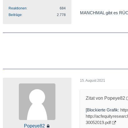
Reaktionen
684
MANCHMAL gibt es RÜCK
Beiträge
2.778
15. August 2021
Zitat von Popeye82
[Blockierte Grafik:
htt
http://acfequityresea
30052019.pdf
Popeye82