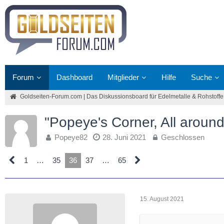
Forum
Dashboard
Mitglieder
Hilfe
Suche
Goldseiten-Forum.com | Das Diskussionsboard für Edelmetalle & Rohstoffe
"Popeye's Corner, All around
Popeye82
28. Juni 2021
Geschlossen
1
…
35
36
37
…
65
15. August 2021