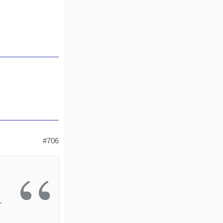
#706
-