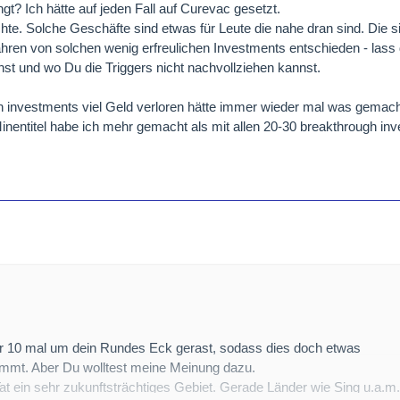
? Ich hätte auf jeden Fall auf Curevac gesetzt.
te. Solche Geschäfte sind etwas für Leute die nahe dran sind. Die 
hren von solchen wenig erfreulichen Investments entschieden - lass 
st und wo Du die Triggers nicht nachvollziehen kannst.
en investments viel Geld verloren hätte immer wieder mal was gemac
inentitel habe ich mehr gemacht als mit allen 20-30 breakthrough in
er 10 mal um dein Rundes Eck gerast, sodass dies doch etwas
mmt. Aber Du wolltest meine Meinung dazu.
Tat ein sehr zukunftsträchtiges Gebiet. Gerade Länder wie Sing u.a.m.