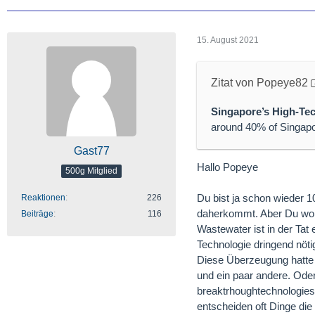
15. August 2021
Zitat von Popeye82
Singapore’s High-Tec
around 40% of Singapo
Gast77
Hallo Popeye
500g Mitglied
Du bist ja schon wieder 
Reaktionen
226
daherkommt. Aber Du wol
Beiträge
116
Wastewater ist in der Tat
Technologie dringend nöti
Diese Überzeugung hatte 
und ein paar andere. Oder
breaktrhoughtechnologies 
entscheiden oft Dinge die