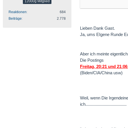
12000g Mitglied
haben so eine Technolo
Diese Überzeugung hat
Reaktionen
684
Water Suez Veolia und 
Beiträge
2.778
Power and you name it.
gebracht, denn wer mac
Lieben Dank Gast.
dem Radar haben. Ode
Ja, ums EIgene Runde Ec
hätte auf jeden Fall au
Was ich damit sagen m
sich auskennen. Ich f
Aber ich meinte eigentl
entschieden - lass die
Die Postings
nachvollziehen kannst
Freitag, 20:21 und 21:06
(Biden/CIA/China usw)
Nicht dass ich mit sol
gemacht und was verlo
breakthrough invest
Weil, wenn Die Irgende
ich....................................