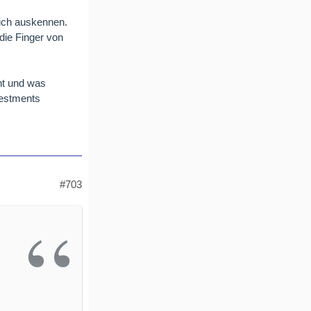
sich auskennen.
die Finger von
ht und was
vestments
#703