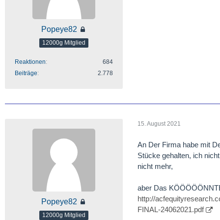
Popeye82
12000g Mitglied
Reaktionen
684
Beiträge
2.778
15. August 2021
An Der Firma habe mit D
Stücke gehalten, ich nich
nicht mehr,
aber Das KÖÖÖÖÖNNTE(!)
http://acfequityresearch
Popeye82
FINAL-24062021.pdf
12000g Mitglied