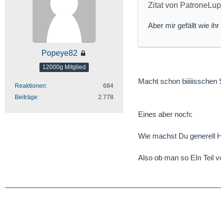
Zitat von PatroneLu
Aber mir gefällt wie ihr 
Popeye82
12000g Mitglied
Macht schon biiiiisschen
Reaktionen
684
Beiträge
2.778
Eines aber noch:
Wie machst Du generell
Also ob man so EIn Teil 