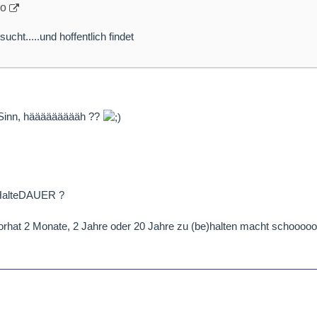
po
sucht.....und hoffentlich findet
 Sinn, häääääääääh ??
 HalteDAUER ?
vorhat 2 Monate, 2 Jahre oder 20 Jahre zu (be)halten macht schoooo