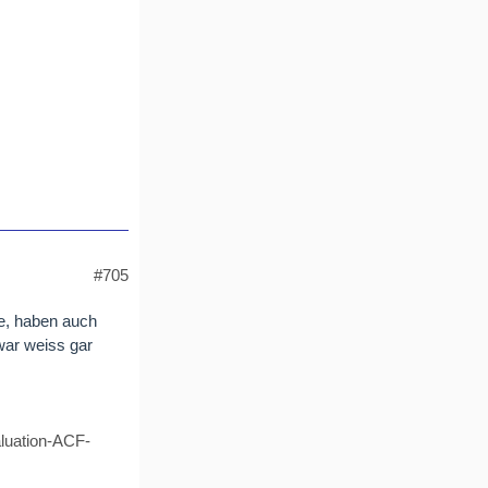
#705
e, haben auch
war weiss gar
aluation-ACF-