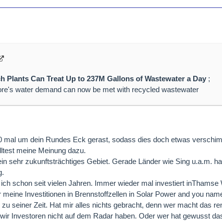
h Plants Can Treat Up to 237M Gallons of Wastewater a Day
;
re's water demand can now be met with recycled wastewater
10 mal um dein Rundes Eck gerast, sodass dies doch etwas verschi
ltest meine Meinung dazu.
 ein sehr zukunftsträchtiges Gebiet. Gerade Länder wie Sing u.a.m. h
g.
ich schon seit vielen Jahren. Immer wieder mal investiert inThamse
 meine Investitionen in Brennstoffzellen in Solar Power and you name 
zu seiner Zeit. Hat mir alles nichts gebracht, denn wer macht das r
 wir Investoren nicht auf dem Radar haben. Oder wer hat gewusst da