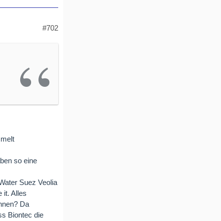
#702
mmelt
aben so eine
 Water Suez Veolia
it. Alles
ennen? Da
ss Biontec die