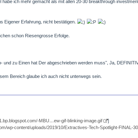
tel habe ich mehr gemacht als mit allen 20-30 breakthrough investm
s Eigener Erfahrung, nicht bestätigen.
ichen schon Riesengrosse Erfolge.
- und zu Einen hat Der abgeschrieben werden muss", Ja, DEFINITIV
em Bereich glaube ich auch nicht unterwegs sein.
//1.bp.blogspot.com/-MBU…ew-gif-blinking-image.gif
]
.com/wp-content/uploads/2019/10/Extractives-Tech-Spotlight-FINAL-3