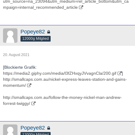
utm_source=na_23094&utm_medium=rel_article_bottom&utm_ca
mpaign=internal_recommended_article
Popeye82
12000g Mitglied
20. August 2021
[Blockierte Grafik:
https://media2.giphy.com/media/l3fZHxqyJVvagnCla/200.gif
]
http://smallcaps.com.au/nickel-express-leaves-station-and-gains-
momentum/
http://smallcaps.com.au/follow-the-money-nickel-man-andrew-
forrest-twiggy/
Popeye82
12000g Mitglied