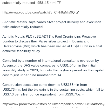
substantially-reduced--958115.html
http://www.youtube.com/watch?v=CjNr8aMjy9Q
- Adriatic Metals' says 'Vares silver project delivery and execution
risks substantially reduced'
Adriatic Metals PLC (LSE:ADT1)’s Paul Cronin joins Proactive
London to discuss their Vares silver project in Bosnia and
Herzegovina (BiH) which has been valued at US$1.06bn in a final
definitive feasibility study.
Compiled by a number of international consultants overseen by
Ausenco, the DFS value compares to US$1.04bn in the initial
feasibility study in 2020, but cuts the payback period on the capital
cost to just under nine months from 14.
Construction costs also come down to US$168mln from
US$173mln, but the big gain is in the sustaining costs, which fall to
US$7.3 per silver ounce equivalent from US$9.7/oz. -
http://www.proactiveinvestors.co.uk/companies/news/958134/today-