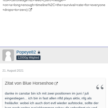
%3A+zerohedge%2Ffeed+(zero+hedge+-
+on+a+long+enough+timeline%2C+the+survival+rate+for+everyone
+drops+to+zero)
Popeye82
12000g Mitglied
21. August 2021
Zitat von Blue Horseshoe
danke in canstar bin ich mit zwei positionen im juni / juli
eingestiegen... ich bin in fast allen nfld plays aktiv, nfg als
freiläufer. wobei ich auch dort evtl wieder aufstocke, sollte der
kurs noch weiter zurückkommen.schau dir unbedingt sic und