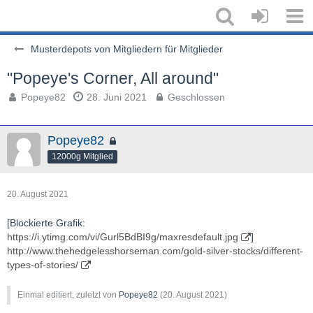
Musterdepots von Mitgliedern für Mitglieder
"Popeye's Corner, All around"
Popeye82
28. Juni 2021
Geschlossen
Popeye82
12000g Mitglied
20. August 2021
[Blockierte Grafik:
https://i.ytimg.com/vi/Gurl5BdBI9g/maxresdefault.jpg
]
http://www.thehedgelesshorseman.com/gold-silver-stocks/different-
types-of-stories/
Einmal editiert, zuletzt von
Popeye82
(
20. August 2021
)