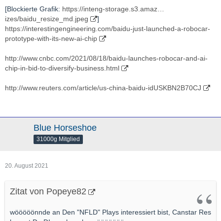
[Blockierte Grafik:
https://inteng-storage.s3.amaz…
izes/baidu_resize_md.jpeg
]
https://interestingengineering.com/baidu-just-launched-a-robocar-
prototype-with-its-new-ai-chip
http://www.cnbc.com/2021/08/18/baidu-launches-robocar-and-ai-
chip-in-bid-to-diversify-business.html
http://www.reuters.com/article/us-china-baidu-idUSKBN2B70CJ
Blue Horseshoe
31000g Mitglied
20. August 2021
Zitat von Popeye82
wööööönnde an Den "NFLD" Plays interessiert bist, Canstar Res