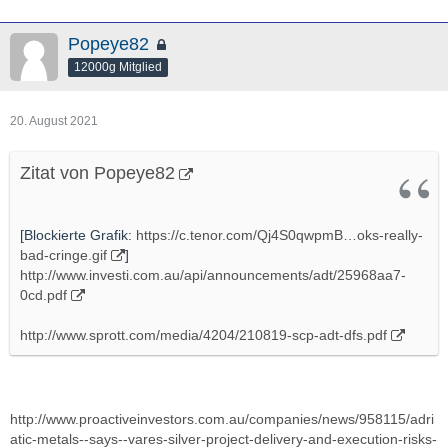
Popeye82
12000g Mitglied
20. August 2021
Zitat von Popeye82
[Blockierte Grafik:
https://c.tenor.com/Qj4S0qwpmB…oks-really-
bad-cringe.gif
]
http://www.investi.com.au/api/announcements/adt/25968aa7-
0cd.pdf
http://www.sprott.com/media/4204/210819-scp-adt-dfs.pdf
http://www.proactiveinvestors.com.au/companies/news/958115/adri
atic-metals--says--vares-silver-project-delivery-and-execution-risks-