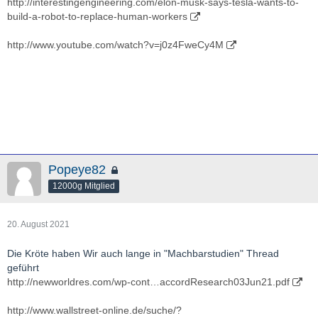
http://interestingengineering.com/elon-musk-says-tesla-wants-to-
build-a-robot-to-replace-human-workers
http://www.youtube.com/watch?v=j0z4FweCy4M
Popeye82
12000g Mitglied
20. August 2021
Die Kröte haben Wir auch lange in "Machbarstudien" Thread
geführt
http://newworldres.com/wp-cont…accordResearch03Jun21.pdf
http://www.wallstreet-online.de/suche/?