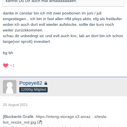
kannst Du DIr auch mal ansäääääääen.
danke in canstar bin ich mit zwei positionen im juni / juli
eingestiegen... ich bin in fast allen nfld plays aktiv, nfg als freiläufer.
wobei ich auch dort evtl wieder aufstocke, sollte der kurs noch
weiter zurückkommen.
schau dir unbedingt sic und evlt auch knc, lab an dort bin ich schon
lange(vor sprott) investiert.
bg bh
1
Popeye82
12000g Mitglied
20. August 2021
[Blockierte Grafik:
https://inteng-storage.s3.amaz…s/tesla-
bot_resize_md.jpg
]