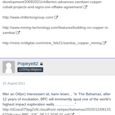
development/20082021/chillerton-advances-zambian-copper-
cobalt-projects-and-signs-ore-offtake-agreement/
http://www.chillertongroup.com/
http://www.mining-technology.com/features/building-on-copper-in-
zambia/
http://mine.nridigital.com/mine_feb21/zambia_copper_mining
Popeye82
12000g Mitglied
20. August 2021
Wer an Oil(er) interessiert ist, kann lesen, , "in The Bahamas, after
12 years of incubation, BPC will imminently spud one of the world’s
highest impact exploration wells...................."
http://d1ssu070pg2v9i.cloudfront.net/pex/bahamas/2020/12/08133
633/Auctus-BPC_IOC_08.12.2020.01.pdf