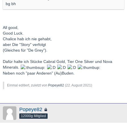
bg bh
All good,
Good Luck.
Chalice hab ich nie gehabt,
aber Die "Story" verfolgt
(Gleiches für "De Grey").
Dafür halte ich Stücke Cabral Gold, Tier One Silver und Nova
Minerals.
Neben noch "paar Anderen" (Au)Buden.
Einmal editiert, zuletzt von
Popeye82
(
22. August 2021
)
Popeye82
12000g Mitglied