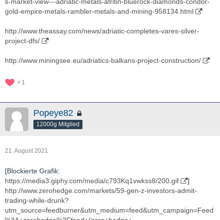
s-market-view---adriatic-metals-afritin-bluerock-diamonds-condor-
gold-empire-metals-rambler-metals-and-mining-958134.html
http://www.theassay.com/news/adriatic-completes-vares-silver-
project-dfs/
http://www.miningsee.eu/adriatics-balkans-project-construction/
1
Popeye82
12000g Mitglied
21. August 2021
[Blockierte Grafik:
https://media3.giphy.com/media/c793Kq1vwkss8/200.gif
]
http://www.zerohedge.com/markets/59-gen-z-investors-admit-
trading-while-drunk?
utm_source=feedburner&utm_medium=feed&utm_campaign=Feed