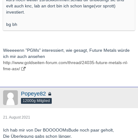
evlt auch knc, lab an dort bin ich schon lange(vor sprott)
investiert.
bg bh
Weeeeenn "PGMs" interessiert, wie gesagt, Future Metals würde
ich mir auch ansehen
http://www.goldseiten-forum.com/thread/24035-future-metals-nl-
fme-asx/
Popeye82
12000g Mitglied
21. August 2021
Ich hab mir von Der BOOOOOMsBude noch paar geholt,
Die Überlegung gabs schon länger,