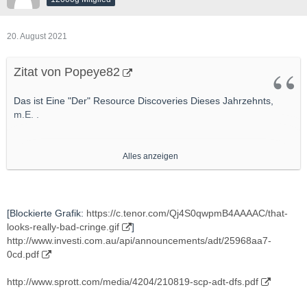
20. August 2021
Zitat von Popeye82
Das ist Eine "Der" Resource Discoveries Dieses Jahrzehnts,
m.E. .
Alles anzeigen
Adriatic Metals Receives Final Permit for Vares Silver Mine
http://www.investi.com.au/api/announcements/adt/0cbe8e9a-
66b.pdf
[Blockierte Grafik:
https://c.tenor.com/Qj4S0qwpmB4AAAAC/that-
looks-really-bad-cringe.gif
]
http://www.investi.com.au/api/announcements/adt/25968aa7-
0cd.pdf
http://www.sprott.com/media/4204/210819-scp-adt-dfs.pdf