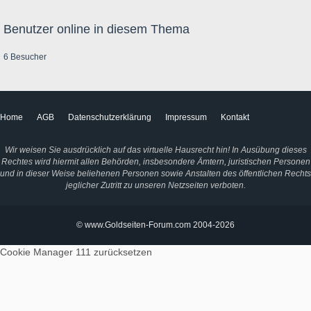
Benutzer online in diesem Thema
6 Besucher
Home
AGB
Datenschutzerklärung
Impressum
Kontakt
Wir weisen Sie ausdrücklich auf das virtuelle Hausrecht hin! In Ausübung dieses
Rechtes wird hiermit allen Behörden, insbesondere Ämtern, juristischen Personen
und in dieser Weise beliehenen Personen sowie Anstalten des öffentlichen Rechts
jeglicher Zutritt zu unseren Netzseiten verboten.
© www.Goldseiten-Forum.com 2004-2026
Cookie Manager 111
zurücksetzen