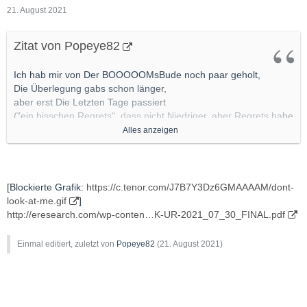
21. August 2021
Zitat von Popeye82
Ich hab mir von Der BOOOOOMsBude noch paar geholt,
Die Überlegung gabs schon länger,
aber erst Die Letzten Tage passiert
("ein bisschen Regrets", dass nicht Niedriger, aber Regrets habe
"grds eher kaum noch"),
Alles anzeigen
kann ich ECHT JEDEN EMPFEHLEN SICH AUCH
ANZUSÄÄÄÄÄÄÄEN
http://www.wallstreet-online.de/diskussion/1263580-1-10/peak-
[Blockierte Grafik:
https://c.tenor.com/J7B7Y3Dz6GMAAAAM/dont-
fintech-group-kanadische-fintech-china
look-at-me.gif
]
http://eresearch.com/wp-conten…K-UR-2021_07_30_FINAL.pdf
Einmal editiert, zuletzt von
Popeye82
(
21. August 2021
)