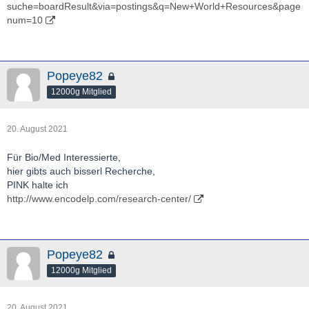
suche=boardResult&via=postings&q=New+World+Resources&page
num=10
Popeye82
12000g Mitglied
20. August 2021
Für Bio/Med Interessierte,
hier gibts auch bisserl Recherche,
PINK halte ich
http://www.encodelp.com/research-center/
Popeye82
12000g Mitglied
20. August 2021