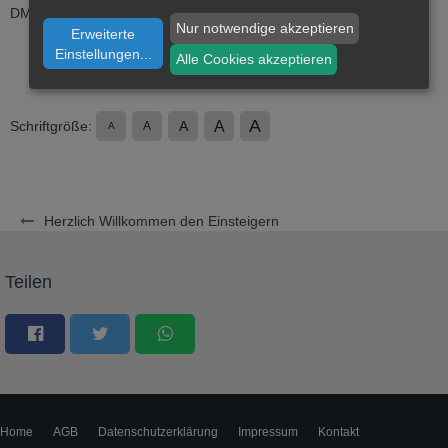
DMR /…
Anmelden oder registrieren
Nur notwendige akzeptieren
Erweiterte
Einstellungen
...
Alle Cookies akzeptieren
A
A
Schriftgröße:
A
A
A
Herzlich Willkommen den Einsteigern
Teilen
Home
AGB
Datenschutzerklärung
Impressum
Kontakt