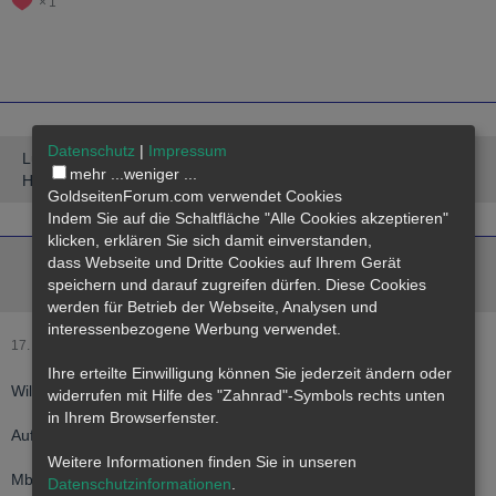
1
Datenschutz
|
Impressum
LuckyFriday
6. Oktober 2023
mehr ...
weniger ...
Hat das Thema freigeschaltet.
GoldseitenForum.com verwendet Cookies
Indem Sie auf die Schaltfläche "Alle Cookies akzeptieren"
klicken, erklären Sie sich damit einverstanden,
David M. Reymann
dass
Webseite
und Dritte Cookies auf Ihrem Gerät
speichern und darauf zugreifen dürfen. Diese Cookies
Moderation
werden für Betrieb der Webseite, Analysen und
interessenbezogene Werbung verwendet.
17. Oktober 2023
Offizieller Beitrag
Ihre erteilte Einwilligung können Sie jederzeit ändern oder
Willkommen zurück Hoss!
widerrufen mit Hilfe des "Zahnrad"-Symbols rechts unten
in Ihrem Browserfenster.
Auf weiter gute Unterhaltung und reichlich Beute Kariboo
Weitere Informationen finden Sie in unseren
MbG
Datenschutzinformationen
.