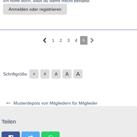
Ich hoffe doch, dass du damit Recht behältst.
Anmelden oder registrieren
1
2
3
4
5
A
A
Schriftgröße:
A
A
A
Musterdepots von Mitgliedern für Mitglieder
Teilen