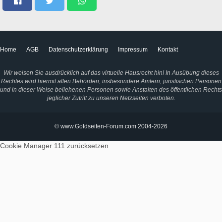
Home
AGB
Datenschutzerklärung
Impressum
Kontakt
Wir weisen Sie ausdrücklich auf das virtuelle Hausrecht hin! In Ausübung dieses
Rechtes wird hiermit allen Behörden, insbesondere Ämtern, juristischen Personen
und in dieser Weise beliehenen Personen sowie Anstalten des öffentlichen Rechts
jeglicher Zutritt zu unseren Netzseiten verboten.
© www.Goldseiten-Forum.com 2004-2026
Cookie Manager 111
zurücksetzen