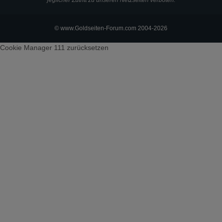
jeglicher Zutritt zu unseren Netzseiten verboten.
© www.Goldseiten-Forum.com 2004-2026
Cookie Manager 111
zurücksetzen