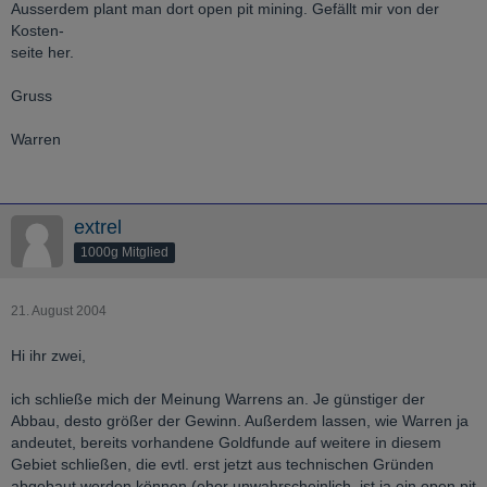
Ausserdem plant man dort open pit mining. Gefällt mir von der
Kosten-
seite her.
Gruss
Warren
extrel
1000g Mitglied
21. August 2004
Hi ihr zwei,
ich schließe mich der Meinung Warrens an. Je günstiger der
Abbau, desto größer der Gewinn. Außerdem lassen, wie Warren ja
andeutet, bereits vorhandene Goldfunde auf weitere in diesem
Gebiet schließen, die evtl. erst jetzt aus technischen Gründen
abgebaut werden können (eher unwahrscheinlich, ist ja ein open pit