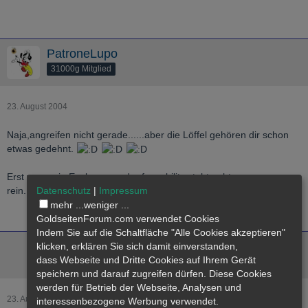
PatroneLupo
31000g Mitglied
23. August 2004
Naja,angreifen nicht gerade......aber die Löffel gehören dir schon
etwas gedehnt.
Erst wenn ein Explorer vor der feasability steht geht man
Datenschutz
|
Impressum
rein.....ansonsten ist es Selbstmord.
mehr ...
weniger ...
GoldseitenForum.com verwendet Cookies
Indem Sie auf die Schaltfläche "Alle Cookies akzeptieren"
Schwabenpfeil
klicken, erklären Sie sich damit einverstanden,
dass
Webseite
und Dritte Cookies auf Ihrem Gerät
12000g Mitglied
speichern und darauf zugreifen dürfen. Diese Cookies
werden für Betrieb der Webseite, Analysen und
23. August 2004
interessenbezogene Werbung verwendet.