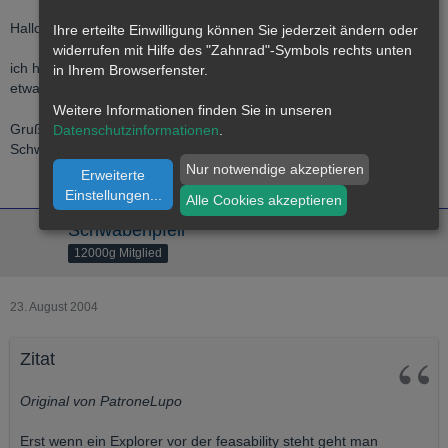
Hallo extrel,
Ihre erteilte Einwilligung können Sie jederzeit ändern oder
widerrufen mit Hilfe des "Zahnrad"-Symbols rechts unten
ich hatte und habe bei Zaruma auch ein gutes Gefühl, aber so
in Ihrem Browserfenster.
etwas kann natürlich auch mal täuschen ...
Weitere Informationen finden Sie in unseren
Gruß
Datenschutzinformationen
.
Schwabenpfeil
Nur notwendige akzeptieren
Erweiterte
Einstellungen
...
Alle Cookies akzeptieren
Schwabenpfeil
12000g Mitglied
23. August 2004
Zitat
Original von PatroneLupo
Erst wenn ein Explorer vor der feasability steht geht man