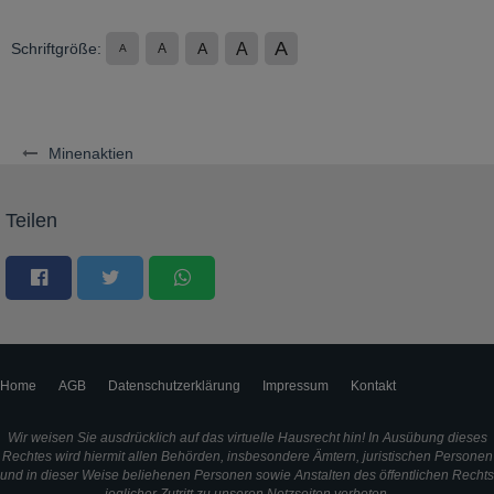
A
A
Schriftgröße:
A
A
A
Minenaktien
Teilen
Home
AGB
Datenschutzerklärung
Impressum
Kontakt
Wir weisen Sie ausdrücklich auf das virtuelle Hausrecht hin! In Ausübung dieses
Rechtes wird hiermit allen Behörden, insbesondere Ämtern, juristischen Personen
und in dieser Weise beliehenen Personen sowie Anstalten des öffentlichen Rechts