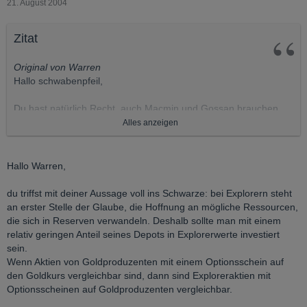
21. August 2004
Zitat
Original von Warren
Hallo schwabenpfeil,
Du hast natürlich Recht, auch Macmin und Gossan brauchen
immer
Alles anzeigen
wieder Geld. Der Unterschied zu Zaruma besteht unserer
Ansicht nach
darin, dass wir bei diesen beiden Werten einfach mehr Substanz
Hallo Warren,
ver-
muten.
du triffst mit deiner Aussage voll ins Schwarze: bei Explorern steht
an erster Stelle der Glaube, die Hoffnung an mögliche Ressourcen,
Gruss
die sich in Reserven verwandeln. Deshalb sollte man mit einem
relativ geringen Anteil seines Depots in Explorerwerte investiert
Warren
sein.
Wenn Aktien von Goldproduzenten mit einem Optionsschein auf
den Goldkurs vergleichbar sind, dann sind Exploreraktien mit
Optionsscheinen auf Goldproduzenten vergleichbar.