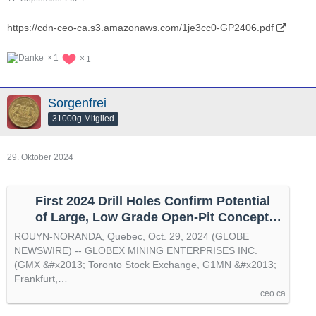
https://cdn-ceo-ca.s3.amazonaws.com/1je3cc0-GP2406.pdf
1
1
Sorgenfrei
31000g Mitglied
29. Oktober 2024
First 2024 Drill Holes Confirm Potential
of Large, Low Grade Open-Pit Concept
at Duquesne West and Other News, by
ROUYN-NORANDA, Quebec, Oct. 29, 2024 (GLOBE
@GlobeNewswire
NEWSWIRE) -- GLOBEX MINING ENTERPRISES INC.
(GMX &#x2013; Toronto Stock Exchange, G1MN &#x2013;
Frankfurt,…
ceo.ca