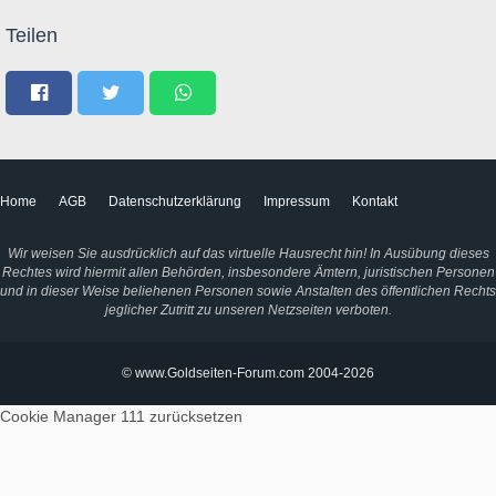
Teilen
Home
AGB
Datenschutzerklärung
Impressum
Kontakt
Wir weisen Sie ausdrücklich auf das virtuelle Hausrecht hin! In Ausübung dieses
Rechtes wird hiermit allen Behörden, insbesondere Ämtern, juristischen Personen
und in dieser Weise beliehenen Personen sowie Anstalten des öffentlichen Rechts
jeglicher Zutritt zu unseren Netzseiten verboten.
© www.Goldseiten-Forum.com 2004-2026
Cookie Manager 111
zurücksetzen