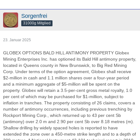
Sorgenfrei
31000g Mitglied
23. Januar 2025
GLOBEX OPTIONS BALD HILL ANTIMONY PROPERTY Globex
Mining Enterprises Inc. has optioned its Bald Hill antimony property,
located in Queens county in New Brunswick, to Big Red Mining
Corp. Under terms of the option agreement, Globex shall receive
$2-million in cash and 1.1 million shares over a four-year period
and a minimum aggregate of $5-million will be spent on the
property. Globex will retain a 3.5-per-cent gross metal royalty, 1.0
per cent of which may be purchased for $1-million, subject to
inflation in tranches. The property consisting of 26 claims, covers a
number of antimony occurrences, including previous trenching by
Rockport Mining Corp., which returned up to 43 per cent Sb
(antimony) over 2.0 m and 2.90 per cent Sb over 8.18 metres (m).
Shallow drilling by widely spaced holes is reported to have
extended the zone over a 450-metre strike length and to a depth of