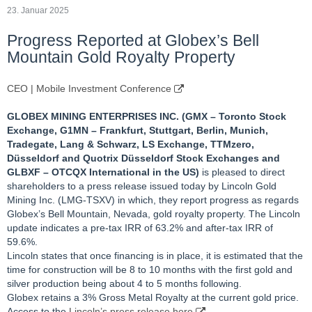
23. Januar 2025
Progress Reported at Globex’s Bell
Mountain Gold Royalty Property
CEO | Mobile Investment Conference
GLOBEX MINING ENTERPRISES INC. (GMX – Toronto Stock
Exchange, G1MN – Frankfurt, Stuttgart, Berlin, Munich,
Tradegate, Lang & Schwarz, LS Exchange, TTMzero,
Düsseldorf and Quotrix Düsseldorf Stock Exch
anges
and
GLBXF – OTCQX International in the US)
is pleased to direct
shareholders to a press release issued today by Lincoln Gold
Mining Inc. (LMG-TSXV) in which, they report progress as regards
Globex’s Bell Mountain, Nevada, gold royalty property. The Lincoln
update indicates a pre-tax IRR of 63.2% and after-tax IRR of
59.6%.
Lincoln states that once financing is in place, it is estimated that the
time for construction will be 8 to 10 months with the first gold and
silver production being about 4 to 5 months following.
Globex retains a 3% Gross Metal Royalty at the current gold price.
Access to the
Lincoln’s press release here
.