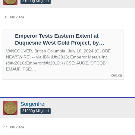
31000g Mitglied
16. Juli 2024
Emperor Tests Eastern Extent at
Duquesne West Gold Project, by
@GlobeNewswire
VANCOUVER, British Columbia, July 16, 2024 (GLOBE
NEWSWIRE) -- via IBN &#x2013; Emperor Metals Inc.
(&#x201C;Emperor&#x201D;) (CSE: AUOZ, OTCQB:
EMAUF, FSE:…
ceo.ca
Sorgenfrei
31000g Mitglied
27. Juli 2024