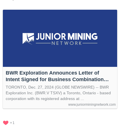
BWR Exploration Announces Letter of
Intent Signed for Business Combination
With Electro Metals and Mining and Private
TORONTO, Dec. 27, 2024 (GLOBE NEWSWIRE) -- BWR
Placement Bridge Financing
Exploration Inc. (BWR.V TSXV) a Toronto, Ontario - based
corporation with its registered address at ...
www.juniorminingnetwork.com
1