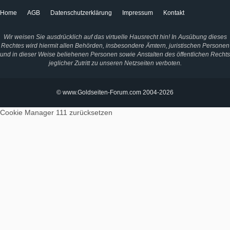
Home
AGB
Datenschutzerklärung
Impressum
Kontakt
Wir weisen Sie ausdrücklich auf das virtuelle Hausrecht hin! In Ausübung dieses
Rechtes wird hiermit allen Behörden, insbesondere Ämtern, juristischen Personen
und in dieser Weise beliehenen Personen sowie Anstalten des öffentlichen Rechts
jeglicher Zutritt zu unseren Netzseiten verboten.
© www.Goldseiten-Forum.com 2004-2026
Cookie Manager 111
zurücksetzen