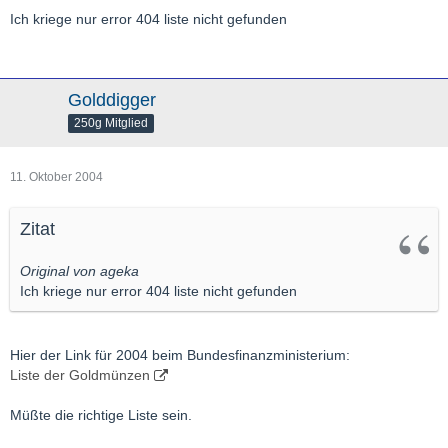
http://www.goldseiten.de/content/muenzen/erklaerungen.php
Ich kriege nur error 404 liste nicht gefunden
Raven
P.S.: wenn Du den genauen Text des §25c UStG möchtest, sag
Golddigger
Bescheid. Es heißt "...die Lieferung, Einfuhr und der i.g. Erwerb
250g Mitglied
..."
11. Oktober 2004
Zitat
Original von ageka
Ich kriege nur error 404 liste nicht gefunden
Hier der Link für 2004 beim Bundesfinanzministerium:
Liste der Goldmünzen
Müßte die richtige Liste sein.