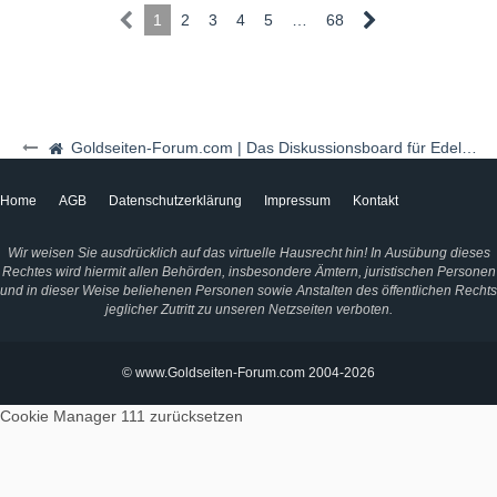
1
2
3
4
5
…
68
Goldseiten-Forum.com | Das Diskussionsboard für Edelmetalle & Rohstoffe
Home
AGB
Datenschutzerklärung
Impressum
Kontakt
Wir weisen Sie ausdrücklich auf das virtuelle Hausrecht hin! In Ausübung dieses
Rechtes wird hiermit allen Behörden, insbesondere Ämtern, juristischen Personen
und in dieser Weise beliehenen Personen sowie Anstalten des öffentlichen Rechts
jeglicher Zutritt zu unseren Netzseiten verboten.
© www.Goldseiten-Forum.com 2004-2026
Cookie Manager 111
zurücksetzen