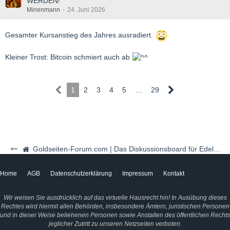
WERDEN!
Minenmann
24. Juni 2026
Gesamter Kursanstieg des Jahres ausradiert.
Kleiner Trost: Bitcoin schmiert auch ab
1
2
3
4
5
…
29
Goldseiten-Forum.com | Das Diskussionsboard für Edelmetalle & Rohstoffe
Home
AGB
Datenschutzerklärung
Impressum
Kontakt
Wir weisen Sie ausdrücklich auf das virtuelle Hausrecht hin! In Ausübung dieses
Rechtes wird hiermit allen Behörden, insbesondere Ämtern, juristischen Personen
und in dieser Weise beliehenen Personen sowie Anstalten des öffentlichen Rechts
jeglicher Zutritt zu unseren Netzseiten verboten.