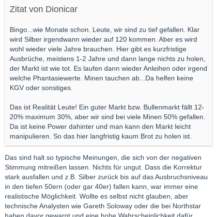
Zitat von Dionicar
Bingo...wie Monate schon. Leute, wir sind zu tief gefallen. Klar
wird Silber irgendwann wieder auf 120 kommen. Aber es wird
wohl wieder viele Jahre brauchen. Hier gibt es kurzfristige
Ausbrüche, meistens 1-2 Jahre und dann lange nichts zu holen,
der Markt ist wie tot. Es laufen dann wieder Anleihen oder irgend
welche Phantasiewerte. Minen tauchen ab...Da helfen keine
KGV oder sonstiges.
Das ist Realität Leute! Ein guter Markt bzw. Bullenmarkt fällt 12-
20% maximum 30%, aber wir sind bei viele Minen 50% gefallen.
Da ist keine Power dahinter und man kann den Markt leicht
manipulieren. So das hier langfristig kaum Brot zu holen ist.
Das sind halt so typische Meinungen, die sich von der negativen
Stimmung mitreißen lassen. Nichts für ungut. Dass die Korrektur
stark ausfallen und z.B. Silber zurück bis auf das Ausbruchsniveau
in den tiefen 50ern (oder gar 40er) fallen kann, war immer eine
realistische Möglichkeit. Wollte es selbst nicht glauben, aber
technische Analysten wie Gareth Soloway oder die bei Northstar
haben davor gewarnt und eine hohe Wahrscheinlichkeit dafür