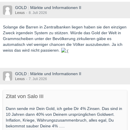
Pyrit - jenem Mineral, das wegen seines goldenen Glanzes auch
GOLD : Märkte und Informationen II
Katzengold genannt wird.
Lexus
8. Juli 2026
Die Fundstelle liegt in der Higashi-Aogashima-Caldera, einem
unterseeischen Vulkankrater etwa zwölf Kilometer östlich der
Solange die Barren in Zentralbanken liegen haben sie den einzigen
japanischen Insel Aogashima und rund 350 Kilometer südlich
Zweck irgendein System zu stützen. Würde das Gold der Welt in
von Tokio. Dort treten heiße, metallreiche Flüssigkeiten aus dem
Grammscheiben unter der Bevölkerung zirkulieren gäbe es
Meeresboden aus. Beim Kontakt mit dem kalten Meerwasser
automatisch viel weniger chancen die Völker auszubeuten. Ja ich
entstehen schwarze Schlote und mineralreiche Hügel.
weiss das wird nicht passieren.
GOLD : Märkte und Informationen II
Lexus
7. Juli 2026
Zitat von Salo III
Dann sende mir Dein Gold, ich gebe Dir 4% Zinsen. Das sind in
10 Jahren dann 40% von Deinem ursprünglichen Goldwert.
Inflation, Kriege, Währungszusammenbruch, alles egal, Du
bekommst sauber Deine 4% .....