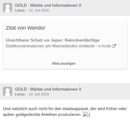
GOLD : Märkte und Informationen II
Lexus
14. Juli 2026
Zitat von Wandor
Unsichtbarer Schatz vor Japan: Rekordverdächtige
Goldkonzentrationen am Meeresboden entdeckt - n-tv.de
Tief unter dem Pazifik wächst Gold dort, wo heißes Wasser
Alles anzeigen
aus dem Meeresboden schießt. In einem versunkenen
Vulkankrater südlich von Tokio haben Forschende Pyrit
untersucht, in dem ungewöhnlich viel "unsichtbares Gold"
steckt. Das Forschungsteam spricht von einem
GOLD : Märkte und Informationen II
Rekordfund.
Lexus
10. Juli 2026
Japan sitzt womöglich auf einem Goldschatz - allerdings 750
Und natürlich auch nicht für den staatsapparat, der wird früher oder
Meter unter der Meeresoberfläche. Dort haben Forschende
später goldgedeckte Anleihen produzieren.
außergewöhnlich hohe Konzentrationen des Edelmetalls
entdeckt. Es steckt weder in sichtbaren Körnern noch in großen
Adern, sondern offenbar atomar gebunden im Kristallgitter von