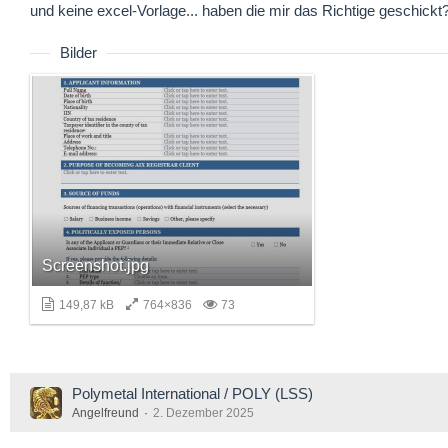
und keine excel-Vorlage... haben die mir das Richtige geschickt
Bilder
Screenshot.jpg
149,87 kB
764×836
73
Polymetal International / POLY (LSS)
Angelfreund
2. Dezember 2025