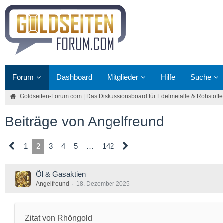
Forum
Dashboard
Mitglieder
Hilfe
Suche
Goldseiten-Forum.com | Das Diskussionsboard für Edelmetalle & Rohstoffe
Beiträge von Angelfreund
1
2
3
4
5
…
142
Öl & Gasaktien
Angelfreund
18. Dezember 2025
Zitat von Rhöngold