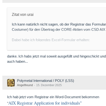
Zitat von urai
Ich kann natürlich nicht sagen, ob der Registrar das Formu
Costumer) für den Übertrag der CORE-Aktien vom CSD AIX 
Dabei habe ich folgendes Excel-Formular erhalten:
AIX-CSD-Reg-Forms-POLY.xlsx
Ich würde da noch einmal beim Registrar nachfragen.
danke. Ich habs jetzt mal soweit ausgefüllt und hingeschickt un
auch haben...
Polymetal International / POLY (LSS)
Angelfreund
15. Dezember 2025
Ich hab jetzt vom Registrar ein Word-Document bekommen
AIX Registrar Application for individuals"
"