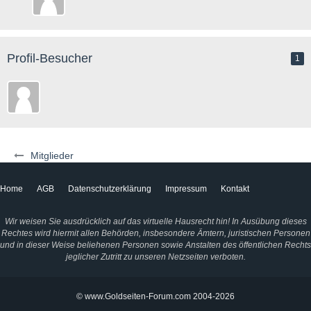
Profil-Besucher
1
Mitglieder
Home
AGB
Datenschutzerklärung
Impressum
Kontakt
Wir weisen Sie ausdrücklich auf das virtuelle Hausrecht hin! In Ausübung dieses
Rechtes wird hiermit allen Behörden, insbesondere Ämtern, juristischen Personen
und in dieser Weise beliehenen Personen sowie Anstalten des öffentlichen Rechts
jeglicher Zutritt zu unseren Netzseiten verboten.
© www.Goldseiten-Forum.com 2004-2026