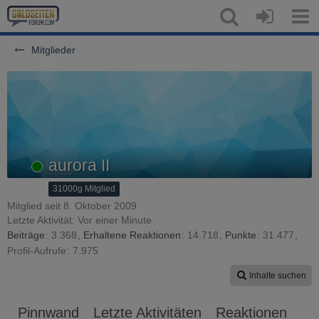
Mitglieder
aurora II
Online
31000g Mitglied
Mitglied seit 8. Oktober 2009
Letzte Aktivität:
Vor einer Minute
Beiträge
3.368
Erhaltene Reaktionen
14.718
Punkte
31.477
Profil-Aufrufe
7.975
Inhalte suchen
Pinnwand
Letzte Aktivitäten
Reaktionen
Üb