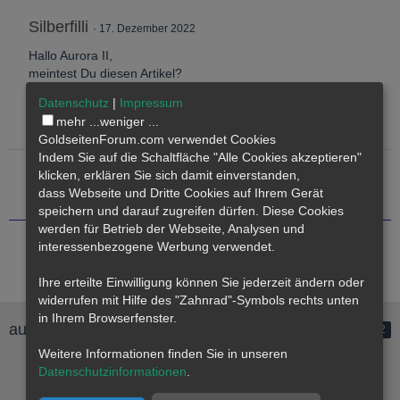
Silberfilli
17. Dezember 2022
Hallo Aurora II,
meintest Du diesen Artikel?
https://www.goldseiten.de/arti…-USD-steigen-koennte.html
Datenschutz
|
Impressum
Schönes Wochenende!
mehr ...
weniger ...
Silberfilli
GoldseitenForum.com verwendet Cookies
Indem Sie auf die Schaltfläche "Alle Cookies akzeptieren"
bakerfriend
10. Oktober 2022
klicken, erklären Sie sich damit einverstanden,
dass
Webseite
und Dritte Cookies auf Ihrem Gerät
Doc Jakob
speichern und darauf zugreifen dürfen. Diese Cookies
werden für Betrieb der Webseite, Analysen und
interessenbezogene Werbung verwendet.
Ihre erteilte Einwilligung können Sie jederzeit ändern oder
widerrufen mit Hilfe des "Zahnrad"-Symbols rechts unten
in Ihrem Browserfenster.
aurora II folgt
2
Weitere Informationen finden Sie in unseren
Datenschutzinformationen
.