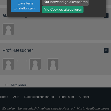
Nur notwendige akzeptieren
Erweiterte
Einstellungen
...
Alle Cookies akzeptieren
aurora II folgen
1
Profil-Besucher
6
Mitglieder
Home
AGB
Datenschutzerklärung
Impressum
Kontakt
Wir weisen Sie ausdrücklich auf das virtuelle Hausrecht hin! In Ausübung dieses