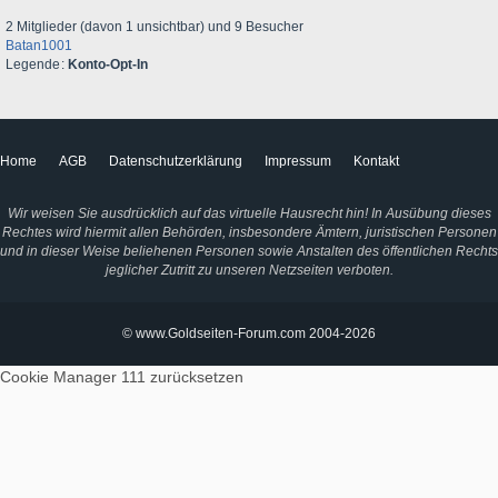
2 Mitglieder (davon 1 unsichtbar) und 9 Besucher
Batan1001
Legende
Konto-Opt-In
Home
AGB
Datenschutzerklärung
Impressum
Kontakt
Wir weisen Sie ausdrücklich auf das virtuelle Hausrecht hin! In Ausübung dieses
Rechtes wird hiermit allen Behörden, insbesondere Ämtern, juristischen Personen
und in dieser Weise beliehenen Personen sowie Anstalten des öffentlichen Rechts
jeglicher Zutritt zu unseren Netzseiten verboten.
© www.Goldseiten-Forum.com 2004-2026
Cookie Manager 111
zurücksetzen