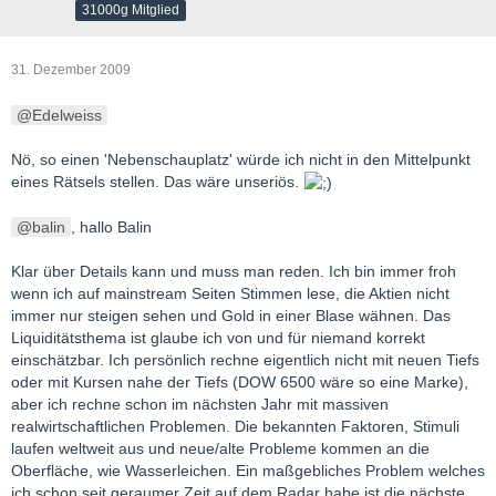
31000g Mitglied
31. Dezember 2009
Edelweiss
Nö, so einen 'Nebenschauplatz' würde ich nicht in den Mittelpunkt
eines Rätsels stellen. Das wäre unseriös.
balin
, hallo Balin
Klar über Details kann und muss man reden. Ich bin immer froh
wenn ich auf mainstream Seiten Stimmen lese, die Aktien nicht
immer nur steigen sehen und Gold in einer Blase wähnen. Das
Liquiditätsthema ist glaube ich von und für niemand korrekt
einschätzbar. Ich persönlich rechne eigentlich nicht mit neuen Tiefs
oder mit Kursen nahe der Tiefs (DOW 6500 wäre so eine Marke),
aber ich rechne schon im nächsten Jahr mit massiven
realwirtschaftlichen Problemen. Die bekannten Faktoren, Stimuli
laufen weltweit aus und neue/alte Probleme kommen an die
Oberfläche, wie Wasserleichen. Ein maßgebliches Problem welches
ich schon seit geraumer Zeit auf dem Radar habe ist die nächste