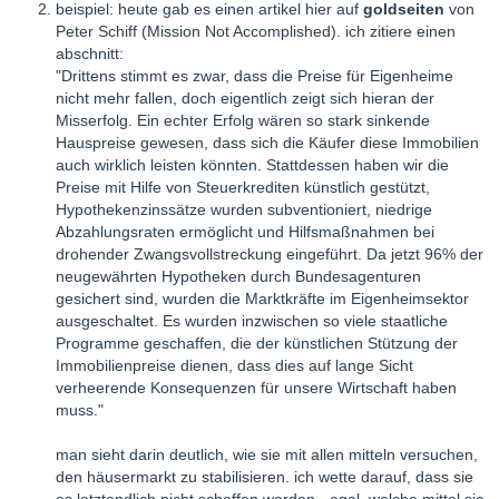
beispiel: heute gab es einen artikel hier auf
goldseiten
von
Peter Schiff (Mission Not Accomplished). ich zitiere einen
abschnitt:
"Drittens stimmt es zwar, dass die Preise für Eigenheime
nicht mehr fallen, doch eigentlich zeigt sich hieran der
Misserfolg. Ein echter Erfolg wären so stark sinkende
Hauspreise gewesen, dass sich die Käufer diese Immobilien
auch wirklich leisten könnten. Stattdessen haben wir die
Preise mit Hilfe von Steuerkrediten künstlich gestützt,
Hypothekenzinssätze wurden subventioniert, niedrige
Abzahlungsraten ermöglicht und Hilfsmaßnahmen bei
drohender Zwangsvollstreckung eingeführt. Da jetzt 96% der
neugewährten Hypotheken durch Bundesagenturen
gesichert sind, wurden die Marktkräfte im Eigenheimsektor
ausgeschaltet. Es wurden inzwischen so viele staatliche
Programme geschaffen, die der künstlichen Stützung der
Immobilienpreise dienen, dass dies auf lange Sicht
verheerende Konsequenzen für unsere Wirtschaft haben
muss."
man sieht darin deutlich, wie sie mit allen mitteln versuchen,
den häusermarkt zu stabilisieren. ich wette darauf, dass sie
es letztendlich nicht schaffen werden - egal, welche mittel sie