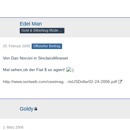
Edel Man
Gold & Silberbug Moderator
25. Februar 2006
Offizieller Beitrag
Von Dan Norcini in SinclairsMineset
Mal sehen,ob der Fiat $ so agiert!
http://www.sortweb.com/cwsimag…rtsUSDollar02-24-2006.pdf
Goldy
2. März 2006