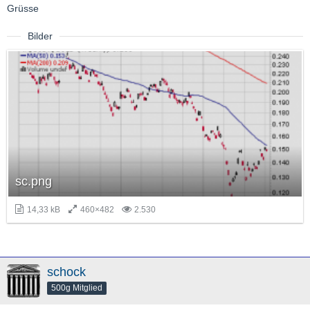
Grüsse
Bilder
sc.png
14,33 kB
460×482
2.530
schock
500g Mitglied