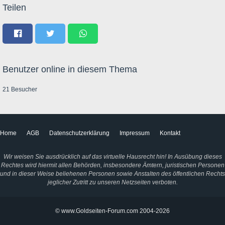
Teilen
Benutzer online in diesem Thema
21 Besucher
Home
AGB
Datenschutzerklärung
Impressum
Kontakt
Wir weisen Sie ausdrücklich auf das virtuelle Hausrecht hin! In Ausübung dieses
Rechtes wird hiermit allen Behörden, insbesondere Ämtern, juristischen Personen
und in dieser Weise beliehenen Personen sowie Anstalten des öffentlichen Rechts
jeglicher Zutritt zu unseren Netzseiten verboten.
© www.Goldseiten-Forum.com 2004-2026