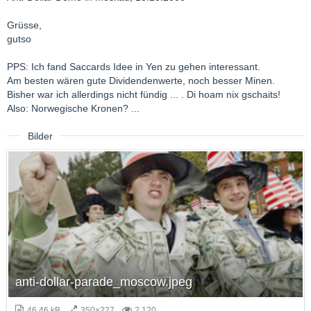
Grüsse,
gutso
PPS: Ich fand Saccards Idee in Yen zu gehen interessant.
Am besten wären gute Dividendenwerte, noch besser Minen.
Bisher war ich allerdings nicht fündig ... . Di hoam nix gschaits!
Also: Norwegische Kronen? ...
Bilder
anti-dollar-parade_moscow.jpeg
46,46 kB
350×227
2.120