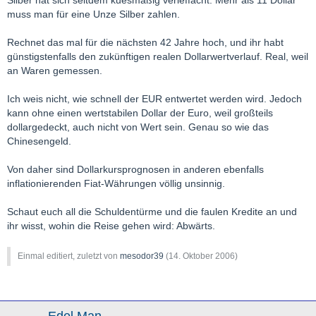
Silber hat sich seitdem kuesmäßig verleffacht. Mehr als 11 Dollar
muss man für eine Unze Silber zahlen.
Rechnet das mal für die nächsten 42 Jahre hoch, und ihr habt
günstigstenfalls den zukünftigen realen Dollarwertverlauf. Real, weil
an Waren gemessen.
Ich weis nicht, wie schnell der EUR entwertet werden wird. Jedoch
kann ohne einen wertstabilen Dollar der Euro, weil großteils
dollargedeckt, auch nicht von Wert sein. Genau so wie das
Chinesengeld.
Von daher sind Dollarkursprognosen in anderen ebenfalls
inflationierenden Fiat-Währungen völlig unsinnig.
Schaut euch all die Schuldentürme und die faulen Kredite an und
ihr wisst, wohin die Reise gehen wird: Abwärts.
Einmal editiert, zuletzt von
mesodor39
(
14. Oktober 2006
)