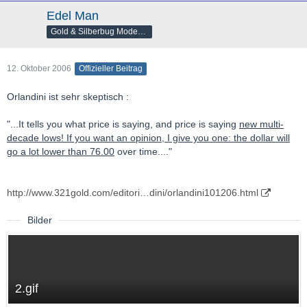
Edel Man
Gold & Silberbug Moderator
12. Oktober 2006
Offizieller Beitrag
Orlandini ist sehr skeptisch :
"...It tells you what price is saying, and price is saying
new multi-
decade lows! If you want an opinion, I give you one: the dollar will
go a lot lower than 76.00
over time...."
http://www.321gold.com/editori…dini/orlandini101206.html
Bilder
2.gif