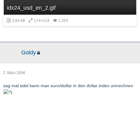
idx24_usd_en_2.gif
2,64 kB
174×114
1.253
Goldy
2. März 2006
sag mal edel kann man euro/dollar in den dollar index umrechnen