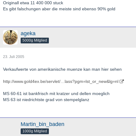
Originall etwa 11 400 000 stuck
Es gibt falschungen aber die meiste sind ebenso 90% gold
ageka
5000g Mitglied
23. Juli 2005
Verkaufwerte von amerikanische muenze kan man hier sehen
http://www.gold4ex.be/servlet/…lass?pgm=lst_or_new&lg=nl
MS 60-61 ist bankfrisch mit kratzer und dellen moeglich
MS 63 ist niedrichtste grad von stempelglanz
Martin_bin_baden
1000g Mitglied