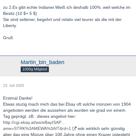
zu 2.Es gibt echte Indianer.Weiß ich deshalb 100%, weil welche im
Besitz.(10 $+ 5 $)
Sie sind seltener, begehrt und relativ viel teurer als die mit der
Liberty.
Gruß
Martin_bin_baden
1000g Mitglied
23. Juli 2005
Erstmal Danke!
Etwas stuzig mach mich das bei Ebay oft solche münzen von 1904
angeboten werden die aussehen als wurden sie grad vor einem
Tag geprägt. zB.: dieses angebot hier:
http://cgi.ebay.at/ws/eBayISAP…
ame=STRK%3AMEWA%3AIT&rd=1
wär wirklich sehr günstig
aber das eine Münze über 100 Jahre ohne einen Krazer üstesteht