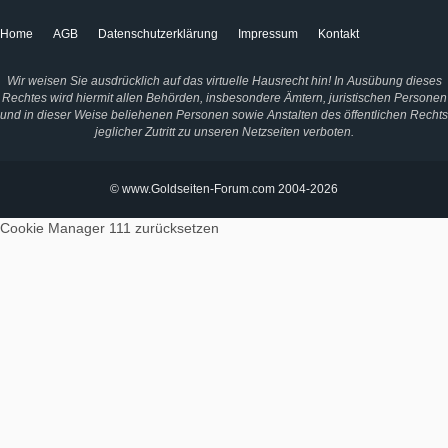
Home
AGB
Datenschutzerklärung
Impressum
Kontakt
Wir weisen Sie ausdrücklich auf das virtuelle Hausrecht hin! In Ausübung dieses
Rechtes wird hiermit allen Behörden, insbesondere Ämtern, juristischen Personen
und in dieser Weise beliehenen Personen sowie Anstalten des öffentlichen Rechts
jeglicher Zutritt zu unseren Netzseiten verboten.
© www.Goldseiten-Forum.com 2004-2026
Cookie Manager 111
zurücksetzen