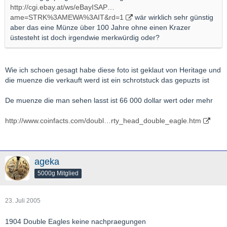
http://cgi.ebay.at/ws/eBayISAP…
ame=STRK%3AMEWA%3AIT&rd=1
wär wirklich sehr günstig
aber das eine Münze über 100 Jahre ohne einen Krazer
üstesteht ist doch irgendwie merkwürdig oder?
Wie ich schoen gesagt habe diese foto ist geklaut von Heritage und
die muenze die verkauft werd ist ein schrotstuck das gepuzts ist
De muenze die man sehen lasst ist 66 000 dollar wert oder mehr
http://www.coinfacts.com/doubl…rty_head_double_eagle.htm
ageka
5000g Mitglied
23. Juli 2005
1904 Double Eagles keine nachpraegungen