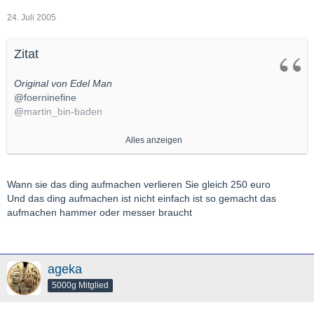
24. Juli 2005
Zitat
Original von Edel Man
@foerninefine
@martin_bin-baden
Das mit den Einschweissungen ist überzeugend.
Alles anzeigen
Aber zum Sammeln doch nicht so schön; naja, man kann das
Ding aufmachen, um die Hübsche in die Hand zu nehmen!
Wenn man sie denn hat.
Wann sie das ding aufmachen verlieren Sie gleich 250 euro
Und das ding aufmachen ist nicht einfach ist so gemacht das
Warum ich aber einklinke:
aufmachen hammer oder messer braucht
Großbanken verkaufen auch Münzen, wohl eher ungern . Diese
sind aus eigenem Interesse geprüft, und den Beleg hat man als
gewisse Sicherheit für alle Fälle.
ageka
5000g Mitglied
Gruß