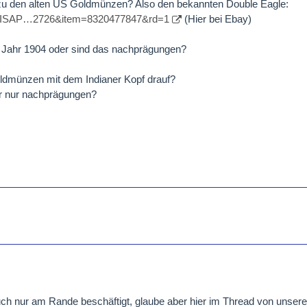
 zu den alten US Goldmünzen? Also den bekannten Double Eagle:
eBayISAP…2726&item=8320477847&rd=1
(Hier bei Ebay)
m Jahr 1904 oder sind das nachprägungen?
oldmünzen mit dem Indianer Kopf drauf?
er nur nachprägungen?
uch nur am Rande beschäftigt, glaube aber hier im Thread von uns