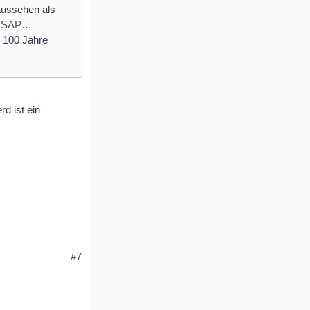
aussehen als
ayISAP…
r 100 Jahre
d ist ein
#7