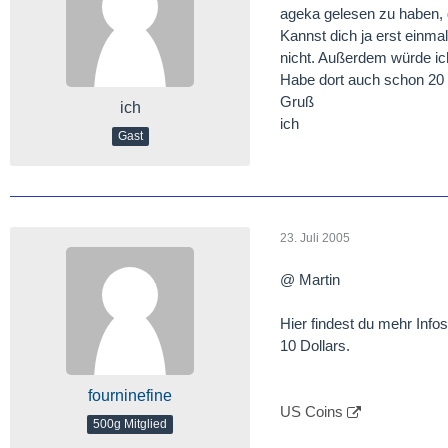
ageka gelesen zu haben, 
Kannst dich ja erst einm
nicht. Außerdem würde ich
Habe dort auch schon 20 
Gruß
ich
ich
Gast
23. Juli 2005
@ Martin
Hier findest du mehr Info
10 Dollars.
fourninefine
US Coins
500g Mitglied