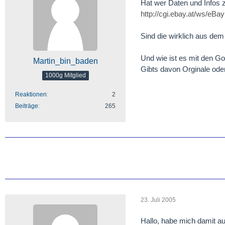
Hat wer Daten und Infos
http://cgi.ebay.at/ws/
Sind die wirklich aus de
Und wie ist es mit den G
Martin_bin_baden
Gibts davon Orginale od
1000g Mitglied
Reaktionen
2
Beiträge
265
23. Juli 2005
Hallo, habe mich damit a