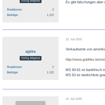
5000g Mitglied
Es gibt falschungen aber
Reaktionen
2
Beiträge
1.115
23. Juli 2005
Verkaufwerte von amerik
ageka
5000g Mitglied
http://www.gold4ex.be/s
Reaktionen
2
MS 60-61 ist bankfrisch m
Beiträge
1.115
MS 63 ist niedrichtste gr
24. Juli 2005