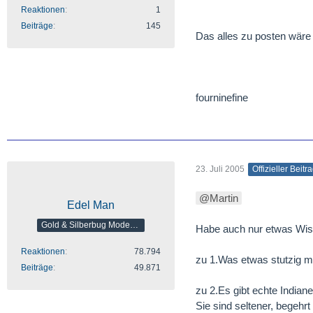
Reaktionen
1
Beiträge
145
Das alles zu posten wäre d
fourninefine
23. Juli 2005
Offizieller Beitr
Martin
Edel Man
Gold & Silberbug Moderator
Habe auch nur etwas Wiss
Reaktionen
78.794
zu 1.Was etwas stutzig mac
Beiträge
49.871
zu 2.Es gibt echte Indian
Sie sind seltener, begehrt u