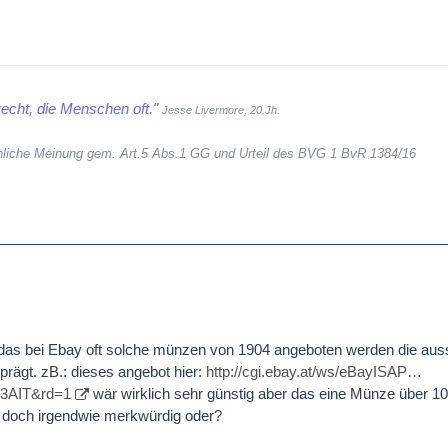
echt, die Menschen oft."
Jesse Livermore, 20.Jh.
sönliche Meinung gem. Art.5 Abs.1 GG und Urteil des BVG 1 BvR 1384/16
das bei Ebay oft solche münzen von 1904 angeboten werden die aus
prägt. zB.: dieses angebot hier:
http://cgi.ebay.at/ws/eBayISAP…
AIT&rd=1
wär wirklich sehr günstig aber das eine Münze über 1
st doch irgendwie merkwürdig oder?