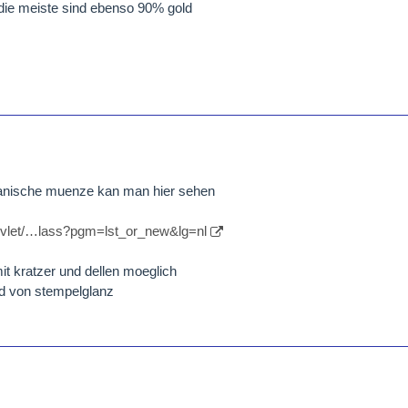
 die meiste sind ebenso 90% gold
anische muenze kan man hier sehen
ervlet/…lass?pgm=lst_or_new&lg=nl
it kratzer und dellen moeglich
ad von stempelglanz