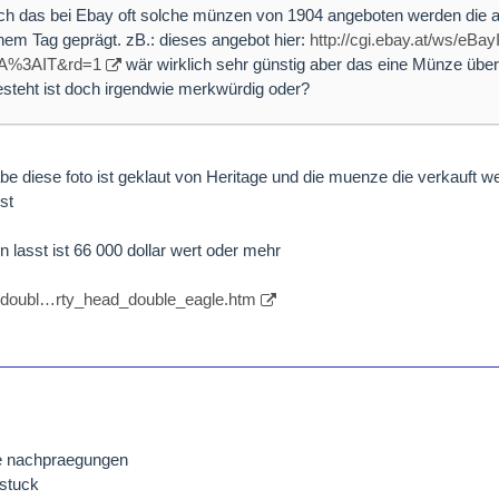
h das bei Ebay oft solche münzen von 1904 angeboten werden die 
nem Tag geprägt. zB.: dieses angebot hier:
http://cgi.ebay.at/ws/eB
%3AIT&rd=1
wär wirklich sehr günstig aber das eine Münze übe
esteht ist doch irgendwie merkwürdig oder?
e diese foto ist geklaut von Heritage und die muenze die verkauft wer
st
lasst ist 66 000 dollar wert oder mehr
m/doubl…rty_head_double_eagle.htm
e nachpraegungen
 stuck