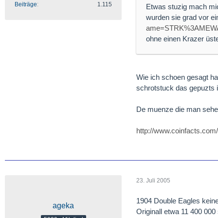
Beiträge
1.115
Etwas stuzig mach mic
wurden sie grad vor ei
ame=STRK%3AMEWA
ohne einen Krazer üst
Wie ich schoen gesagt hab
schrotstuck das gepuzts i
De muenze die man sehen 
http://www.coinfacts.co
23. Juli 2005
1904 Double Eagles kein
ageka
Originall etwa 11 400 000