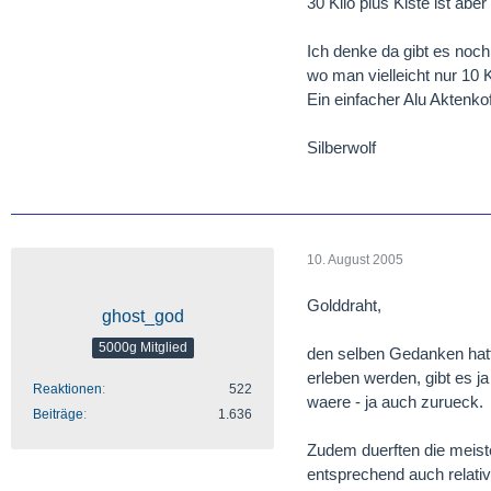
30 Kilo plus Kiste ist abe
Ich denke da gibt es noc
wo man vielleicht nur 10 
Ein einfacher Alu Aktenkof
Silberwolf
10. August 2005
Golddraht,
ghost_god
5000g Mitglied
den selben Gedanken hatte
erleben werden, gibt es j
Reaktionen
522
waere - ja auch zurueck.
Beiträge
1.636
Zudem duerften die meiste
entsprechend auch relativ 