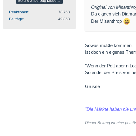
Gold & Silberbug Moderator
Original von Misanthr
Reaktionen
78.768
Da eignen sich Diama
Beiträge
49.863
Der Misanthrop
Sowas mußte kommen.
Ist doch ein eigenes The
"Wenn der Pott aber n Loch 
So endet der Preis von n
Grüsse
"Die Märkte haben nie unr
Dieser Beitrag ist eine per