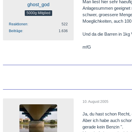
Man liest hier sehr haeuf
ghost_god
Anlagesummen geeignet sei
5000g Mitglied
schwer, groessere Menge
Moeglichkeiten, auch 100 
Reaktionen
522
Beiträge
1.636
Und da die Barren in 1kg
mfG
10. August 2005
Ja, du hast schon Recht, 
Aber ich habe auch schon
gerade kein Benzin ".