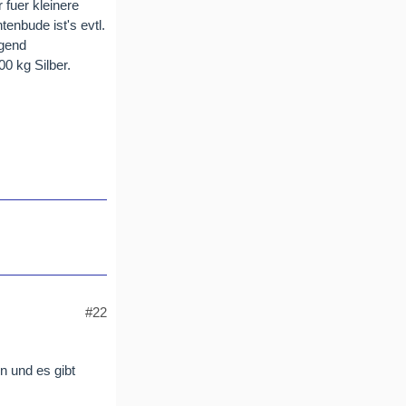
fuer kleinere
enbude ist's evtl.
egend
0 kg Silber.
.
#22
n und es gibt