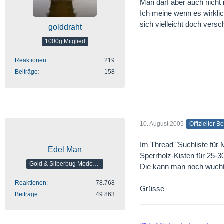
Man darf aber auch nicht
Ich meine wenn es wirklic
sich vielleicht doch vers
golddraht
1000g Mitglied
Reaktionen
219
Beiträge
158
10. August 2005
Offizieller Be
Im Thread "Suchliste f
Edel Man
Sperrholz-Kisten für 25-30
Gold & Silberbug Moderator
Die kann man noch wuch
Reaktionen
78.768
Grüsse
Beiträge
49.863