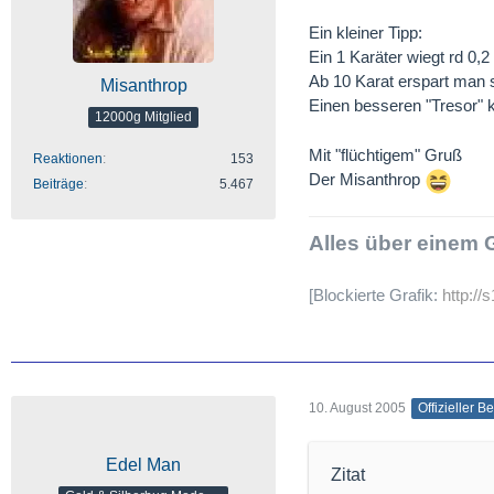
Ein kleiner Tipp:
Ein 1 Karäter wiegt rd 0
Ab 10 Karat erspart man 
Misanthrop
Einen besseren "Tresor" k
12000g Mitglied
Mit "flüchtigem" Gruß
Reaktionen
153
Der Misanthrop
Beiträge
5.467
Alles über einem G
[Blockierte Grafik:
http://
10. August 2005
Offizieller Be
Edel Man
Zitat