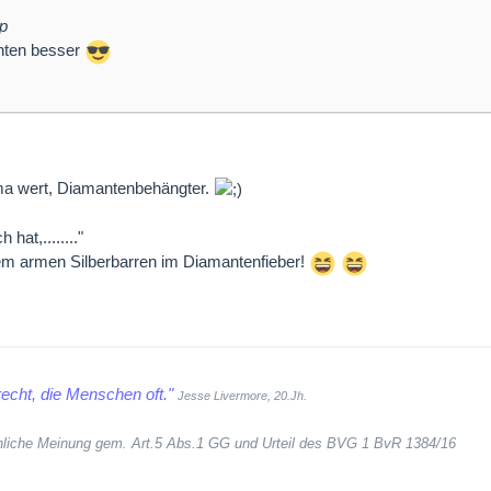
op
nten besser
ma wert, Diamantenbehängter.
hat,........"
em armen Silberbarren im Diamantenfieber!
echt, die Menschen oft."
Jesse Livermore, 20.Jh.
sönliche Meinung gem. Art.5 Abs.1 GG und Urteil des BVG 1 BvR 1384/16