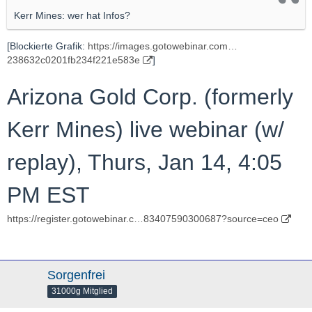
Kerr Mines: wer hat Infos?
[Blockierte Grafik:
https://images.gotowebinar.com…
238632c0201fb234f221e583e
]
Arizona Gold Corp. (formerly
Kerr Mines) live webinar (w/
replay), Thurs, Jan 14, 4:05
PM EST
https://register.gotowebinar.c…83407590300687?source=ceo
Sorgenfrei
31000g Mitglied