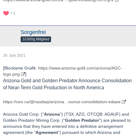
1
Sorgenfrei
31000g Mitglied
29. Juni 2021
[Blockierte Grafik:
https://www.arizona-gold.com/arizona/AGC-
logo.png
]
Arizona Gold and Golden Predator Announce Consolidation
of Near-Term Gold Production in North America
https://ceo.ca/@nasdaq/arizona…ounce-consolidation-edaee
Arizona Gold Corp. (“
Arizona
”) (TSX: AZG, OTCQB: AGAUF) and
Golden Predator Mining Corp. (“
Golden Predator
”) are pleased to
announce that they have entered into a definitive arrangement
agreement (the “
Agreement
”) pursuant to which Arizona and