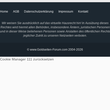
Home
AGB
Datenschutzerklärung
Impressum
Kontakt
Wir weisen Sie ausdrücklich auf das virtuelle Hausrecht hin! In Ausübung dieses
Rechtes wird hiermit allen Behörden, insbesondere Ämtern, juristischen Personen
und in dieser Weise beliehenen Personen sowie Anstalten des öffentlichen Rechts
jeglicher Zutritt zu unseren Netzseiten verboten.
© www.Goldseiten-Forum.com 2004-2026
Cookie Manager 111
zurücksetzen