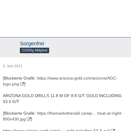
Sorgenfrei
31000g Mitglied
3. Juni 2021
[Blockierte Grafik:
https://www.arizona-gold.com/arizona/AGC-
logo.png
]
ARIZONA GOLD DRILLS 11.8 M OF 8.8 G/T GOLD INCLUDING
53.5 G/T
[Blockierte Grafik:
https://themarketherald.ca/wp-…heat-at-night-
800x430.jpg
]
https://www.arizona-gold.com/a…-gold-including-53-5-g-t/