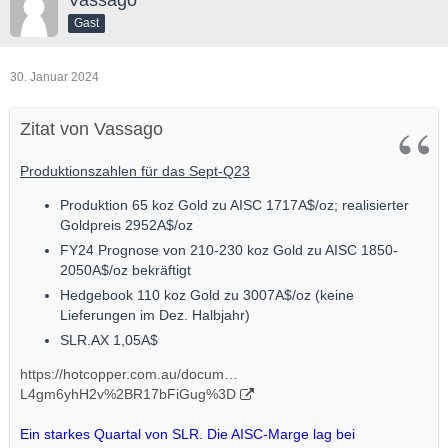
Vassago
Gast
30. Januar 2024
Zitat von Vassago
Produktionszahlen für das Sept-Q23
Produktion 65 koz Gold zu AISC 1717A$/oz; realisierter
Goldpreis 2952A$/oz
FY24 Prognose von 210-230 koz Gold zu AISC 1850-
2050A$/oz bekräftigt
Hedgebook 110 koz Gold zu 3007A$/oz (keine
Lieferungen im Dez. Halbjahr)
SLR.AX 1,05A$
https://hotcopper.com.au/docum…
L4gm6yhH2v%2BR17bFiGug%3D
Ein starkes Quartal von SLR. Die AISC-Marge lag bei