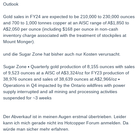
Outlook
Gold sales in FY24 are expected to be 210,000 to 230,000 ounces
and 700 to 1,000 tonnes copper at an AISC range of A$1,850 to
A$2,050 per ounce (including $168 per ounce in non-cash
inventory charge associated with the treatment of stockpiles at
Mount Monger).
und die Sugar Zone hat bisher auch nur Kosten verursacht.
Sugar Zone ▪ Quarterly gold production of 8,155 ounces with sales
of 9,523 ounces at a
AISC of A$3,324/oz for FY23 production of
38,976 ounces and sales of 38,639 ounces at A$2,966/oz ▪
Operations in Q4 impacted by the Ontario wildfires with power
supply interrupted and all mining and processing activities
suspended for ~3 weeks
Der Abverkauf ist in meinen Augen erstmal übertrieben. Leider
kann ich mich gerade nicht ins Hotcopper Forum anmelden. Da
würde man sicher mehr erfahren.