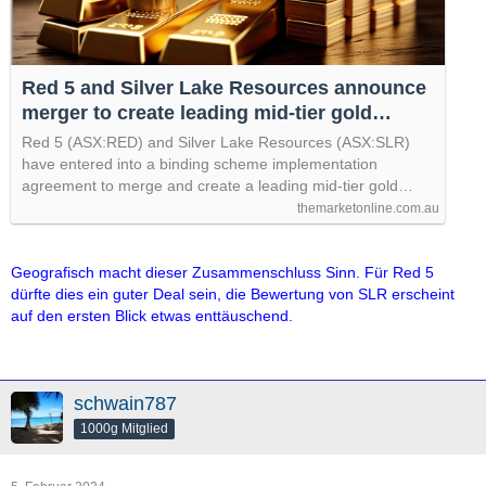
Red 5 and Silver Lake Resources announce
merger to create leading mid-tier gold
company
Red 5 (ASX:RED) and Silver Lake Resources (ASX:SLR)
have entered into a binding scheme implementation
agreement to merge and create a leading mid-tier gold…
themarketonline.com.au
Geografisch macht dieser Zusammenschluss Sinn. Für Red 5
dürfte dies ein guter Deal sein, die Bewertung von SLR erscheint
auf den ersten Blick etwas enttäuschend.
schwain787
1000g Mitglied