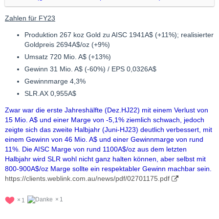
Zahlen für FY23
Produktion 267 koz Gold zu AISC 1941A$ (+11%); realisierter
Goldpreis 2694A$/oz (+9%)
Umsatz 720 Mio. A$ (+13%)
Gewinn 31 Mio. A$ (-60%) / EPS 0,0326A$
Gewinnmarge 4,3%
SLR.AX 0,955A$
Zwar war die erste Jahreshälfte (Dez.HJ22) mit einem Verlust von
15 Mio. A$ und einer Marge von -5,1% ziemlich schwach, jedoch
zeigte sich das zweite Halbjahr (Juni-HJ23) deutlich verbessert, mit
einem Gewinn von 46 Mio. A$ und einer Gewinnmarge von rund
11%. Die AISC Marge von rund 1100A$/oz aus dem letzten
Halbjahr wird SLR wohl nicht ganz halten können, aber selbst mit
800-900A$/oz Marge sollte ein respektabler Gewinn machbar sein.
https://clients.weblink.com.au/news/pdf/02701175.pdf
1
1