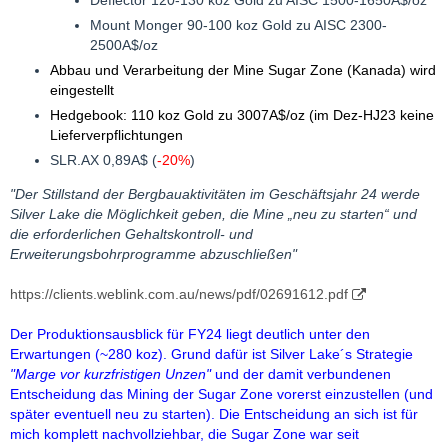
Mount Monger 90-100 koz Gold zu AISC 2300-
2500A$/oz
Abbau und Verarbeitung der Mine Sugar Zone (Kanada) wird
eingestellt
Hedgebook: 110 koz Gold zu 3007A$/oz (im Dez-HJ23 keine
Lieferverpflichtungen
SLR.AX 0,89A$ (
-20%
)
"Der Stillstand der Bergbauaktivitäten im Geschäftsjahr 24 werde
Silver Lake die Möglichkeit geben, die Mine „neu zu starten“ und
die erforderlichen Gehaltskontroll- und
Erweiterungsbohrprogramme abzuschließen"
https://clients.weblink.com.au/news/pdf/02691612.pdf
Der Produktionsausblick für FY24 liegt deutlich unter den
Erwartungen (~280 koz). Grund dafür ist Silver Lake´s Strategie
"Marge vor kurzfristigen Unzen"
und der damit verbundenen
Entscheidung das Mining der Sugar Zone vorerst einzustellen (und
später eventuell neu zu starten). Die Entscheidung an sich ist für
mich komplett nachvollziehbar, die Sugar Zone war seit