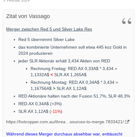
5. Februar 2024
Zitat von Vassago
Merger zwischen Red 5 und Silver Lake Res
Red 5 übernimmt Silver Lake
das kombinierte Unternehmen soll etwa 445 koz Gold in
2024 produzieren
jeder SLR Aktionär erhält 3,434 Aktien von RED
Rechnung Freitag: RED.AX 0,33A$ * 3,434 =
1,1332A$
<
SLR.AX 1,265A$
Rechnung Montag: RED.AX 0,34A$ * 3,434 =
1,16756A$
>
SLR.AX 1,12A$
RED Aktionäre halten nach der Fusion 51,7%, SLR 48,3%
RED.AX 0,34A$ (+3%)
SLR.AX 1,12A$ (
-11%
)
https://hotcopper.com.au/threa…sources-to-merge.7833421/
Während dieses Merger durchaus absehbar war, enttäuscht