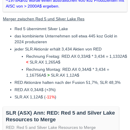
~1975A$/oz würde einen australischen 400 koz Produzenten mit
AISC von > 2000A$ ergeben.
Merger zwischen Red 5 und Silver Lake Res
Red 5 übernimmt Silver Lake
das kombinierte Unternehmen soll etwa 445 koz Gold in
2024 produzieren
jeder SLR Aktionär erhält 3,434 Aktien von RED
Rechnung Freitag: RED.AX 0,33A$ * 3,434 = 1,1332A$
<
SLR.AX 1,265A$
Rechnung Montag: RED.AX 0,34A$ * 3,434 =
1,16756A$
>
SLR.AX 1,12A$
RED Aktionäre halten nach der Fusion 51,7%, SLR 48,3%
RED.AX 0,34A$ (+3%)
SLR.AX 1,12A$ (
-11%
)
SLR (ASX) Ann: RED: Red 5 and Silver Lake
Resources to Merge
RED: Red 5 and Silver Lake Resources to Merge