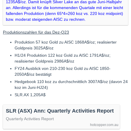
1235A$/oz. Damit knüpft Silver Lake an das gute Juni-Halbjahr
an. Allerdings ist für die kommenenden Quartale mit einer leicht
fallenden Produktion (denn 65*4=260 koz vs. 220 koz midpoint)
bzw. moderat steigenden AISC zu rechnen.
Produktionszahlen für das Dez-Q23
Produktion 57 koz Gold zu AISC 1868A$/oz; realisierter
Goldpreis 3025A$/oz
H1/24 Produktion 122 koz Gold zu AISC 1791A$/oz;
realisierter Goldpreis 2986A$/oz
FY24 Ausblick von 210-230 koz Gold zu AISC 1850-
2050A$/oz bestätigt
Hedgebook 110 koz zu durchschnittlich 3007A$/oz (davon 24
koz im Juni-HJ24)
SLR.AX 1,205A$
SLR (ASX) Ann: Quarterly Activities Report
Quarterly Activities Report
hotcopper.com.au