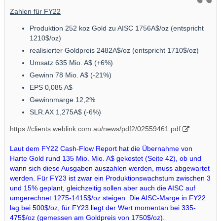
Zahlen für FY22
Produktion 252 koz Gold zu AISC 1756A$/oz (entspricht
1210$/oz)
realisierter Goldpreis 2482A$/oz (entspricht 1710$/oz)
Umsatz 635 Mio. A$ (+6%)
Gewinn 78 Mio. A$ (-21%)
EPS 0,085 A$
Gewinnmarge 12,2%
SLR.AX 1,275A$ (-6%)
https://clients.weblink.com.au/news/pdf2/02559461.pdf
Laut dem FY22 Cash-Flow Report hat die Übernahme von
Harte Gold rund 135 Mio. Mio. A$ gekostet (Seite 42), ob und
wann sich diese Ausgaben auszahlen werden, muss abgewartet
werden. Für FY23 ist zwar ein Produktionswachstum zwischen 3
und 15% geplant, gleichzeitig sollen aber auch die AISC auf
umgerechnet 1275-1415$/oz steigen. Die AISC-Marge in FY22
lag bei 500$/oz, für FY23 liegt der Wert momentan bei 335-
475$/oz (gemessen am Goldpreis von 1750$/oz).