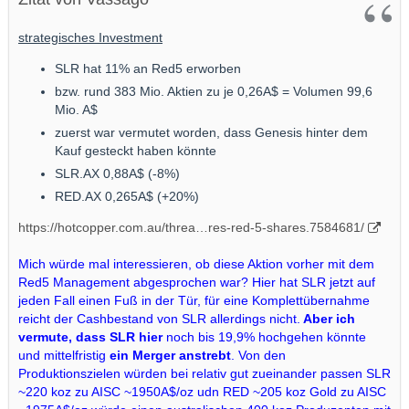
strategisches Investment
SLR hat 11% an Red5 erworben
bzw. rund 383 Mio. Aktien zu je 0,26A$ = Volumen 99,6
Mio. A$
zuerst war vermutet worden, dass Genesis hinter dem
Kauf gesteckt haben könnte
SLR.AX 0,88A$ (-8%)
RED.AX 0,265A$ (+20%)
https://hotcopper.com.au/threa…res-red-5-shares.7584681/
Mich würde mal interessieren, ob diese Aktion vorher mit dem
Red5 Management abgesprochen war? Hier hat SLR jetzt auf
jeden Fall einen Fuß in der Tür, für eine Komplettübernahme
reicht der Cashbestand von SLR allerdings nicht.
Aber ich
vermute, dass SLR hier
noch bis 19,9% hochgehen könnte
und mittelfristig
ein Merger anstrebt
. Von den
Produktionszielen würden bei relativ gut zueinander passen SLR
~220 koz zu AISC ~1950A$/oz udn RED ~205 koz Gold zu AISC