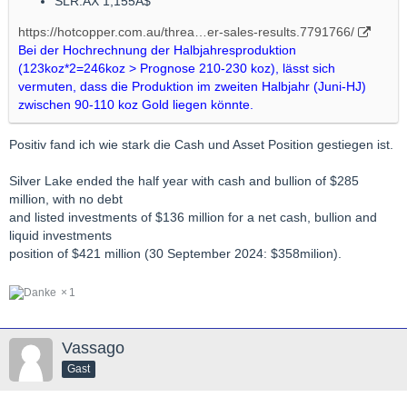
SLR.AX 1,155A$
https://hotcopper.com.au/threa…er-sales-results.7791766/
Bei der Hochrechnung der Halbjahresproduktion
(123koz*2=246koz > Prognose 210-230 koz), lässt sich
vermuten, dass die Produktion im zweiten Halbjahr (Juni-HJ)
zwischen 90-110 koz Gold liegen könnte.
Positiv fand ich wie stark die Cash und Asset Position gestiegen ist.
Silver Lake ended the half year with cash and bullion of $285
million, with no debt
and listed investments of $136 million for a net cash, bullion and
liquid investments
position of $421 million (30 September 2024: $358milion).
1
Vassago
Gast