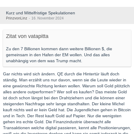
Kurz und Mittelfristige Spekulationen
PrinzvonLinz
16. November 2024
Zitat von vatapitta
Zu den 7 Billionen kommen dann weitere Billionen $, die
gemeinsam in den Hafen der EM wollen. Und das alles
unabhängig von dem was Trump macht.
Gar nichts wird sich ändern. QE durch die Hintertür läuft doch
ständig. Man erzählt uns nur davon, wenn sie die Leute wieder in
eine gewünschte Richtung lenken wollen. Warum soll Gold plötzlich
alles andere outperformen? Wer soll es kaufen? Das meiste Gold
ist doch schon längst bei den Drahtziehern und die können einer
steigenden Nachfrage sehr lange standhalten. Der kleine Michel
kauft nichts weil er kein Geld hat. Die Jugendlichen gehen in Bitcoin
und in Tech. Der Rest kauft Gold auf Papier. Nur die wenigsten
gehen ins echte Gold. Die Finanzindustrie überwacht alle
Transaktionen welche digital passieren, kennt alle Positionierungen,
weiß wie die Investoren denken und kann sie somit jederzeit in die