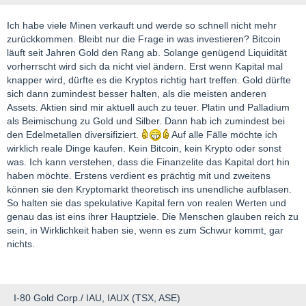
Ich habe viele Minen verkauft und werde so schnell nicht mehr
zurückkommen. Bleibt nur die Frage in was investieren? Bitcoin
läuft seit Jahren Gold den Rang ab. Solange genügend Liquidität
vorherrscht wird sich da nicht viel ändern. Erst wenn Kapital mal
knapper wird, dürfte es die Kryptos richtig hart treffen. Gold dürfte
sich dann zumindest besser halten, als die meisten anderen
Assets. Aktien sind mir aktuell auch zu teuer. Platin und Palladium
als Beimischung zu Gold und Silber. Dann hab ich zumindest bei
den Edelmetallen diversifiziert.
Auf alle Fälle möchte ich
wirklich reale Dinge kaufen. Kein Bitcoin, kein Krypto oder sonst
was. Ich kann verstehen, dass die Finanzelite das Kapital dort hin
haben möchte. Erstens verdient es prächtig mit und zweitens
können sie den Kryptomarkt theoretisch ins unendliche aufblasen.
So halten sie das spekulative Kapital fern von realen Werten und
genau das ist eins ihrer Hauptziele. Die Menschen glauben reich zu
sein, in Wirklichkeit haben sie, wenn es zum Schwur kommt, gar
nichts.
I-80 Gold Corp./ IAU, IAUX (TSX, ASE)