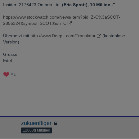
Insider: 2176423 Ontario Ltd.
(Eric Sprott), 10 Million.."
https://www.stockwatch.com/News/Item?bid=Z-C%3aSCOT-
2856324&symbol=SCOT®ion=C
Übersetzt mit
http://www.DeepL.com/Translator
(kostenlose
Version)
Grüsse
Edel
1
zukuenftiger
12000g Mitglied