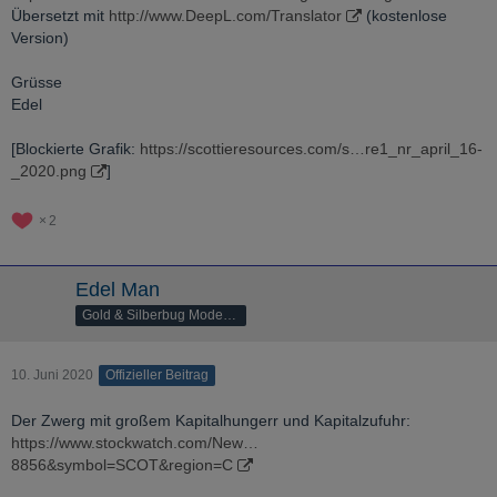
Übersetzt mit
http://www.DeepL.com/Translator
(kostenlose
Version)
Grüsse
Edel
[Blockierte Grafik:
https://scottieresources.com/s…re1_nr_april_16-
_2020.png
]
2
Edel Man
Gold & Silberbug Moderator
10. Juni 2020
Offizieller Beitrag
Der Zwerg mit großem Kapitalhungerr und Kapitalzufuhr:
https://www.stockwatch.com/New…
8856&symbol=SCOT&region=C