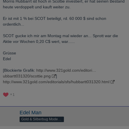
Morris Hubbarrt ist hoch in Scottie investiert, er hat seinen Bestand
heute verdoppelt und kauft weiter zu.
Er ist mit 1 % bei SCOT beteiligt, rd. 60 000 $ sind schon
ordentlich...
SCOT gucke ich mir am Montag mal wieder an... Sprott war die
Aktie vor Wochen 0,20 C$ wert, war......
Grüsse
Edel
[Blockierte Grafik:
http://www.321gold.com/editori…
ubbartt031320/scottie.png
]
http://www.321gold.com/editorials/sfs/hubbartt031320.html
1
Edel Man
Gold & Silberbug Moderator