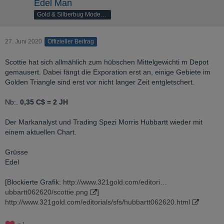
Edel Man
Gold & Silberbug Moderator
27. Juni 2020
Offizieller Beitrag
Scottie hat sich allmählich zum hübschen Mittelgewichti m Depot
gemausert. Dabei fängt die Exporation erst an, einige Gebiete im
Golden Triangle sind erst vor nicht langer Zeit entgletschert.
Nb:.
0,35 C$ = 2 JH
Der Markanalyst und Trading Spezi Morris Hubbartt wieder mit
einem aktuellen Chart.
Grüsse
Edel
[Blockierte Grafik:
http://www.321gold.com/editori…
ubbartt062620/scottie.png
]
http://www.321gold.com/editorials/sfs/hubbartt062620.html