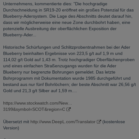
Unternehmens, kommentierte dies: "Die hochgradige
Durchschneidung in SR19-20 eröffnet ein großes Potenzial für das
Blueberry-Adersystem. Die Lage des Abschnitts deutet darauf hin,
dass wir möglicherweise eine neue Zone durchbohrt haben, eine
potenzielle Ausbreitung der oberflächlichen Exposition der
Blueberry-Ader...
Historische Schürfungen und Schlitzprobentnahmen bei der Ader
Blueberry beinhalten Ergebnisse von 223,5 g/t auf 1,9 m und
114,02 g/t Gold auf 1,43 m. Trotz hochgradiger Oberflächenproben
und eines einfachen Straßenzugangs wurden für die Ader
Blueberry nur begrenzte Bohrungen gemeldet. Das letzte
Bohrprogramm mit Dokumentation wurde 1985 durchgeführt und
bestand aus nur fünf Bohrlöchern; der beste Abschnitt war 26,56 g/t
Gold und 21,3 g/t Silber auf 1,59 m....
https://www.stockwatch.com/New…
3199&symbol=SCOT&region=C
Übersetzt mit
http://www.DeepL.com/Translator
(kostenlose
Version)