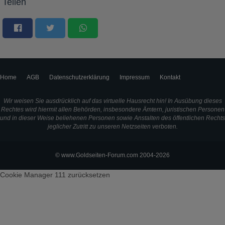
Teilen
Home
AGB
Datenschutzerklärung
Impressum
Kontakt
Wir weisen Sie ausdrücklich auf das virtuelle Hausrecht hin! In Ausübung dieses
Rechtes wird hiermit allen Behörden, insbesondere Ämtern, juristischen Personen
und in dieser Weise beliehenen Personen sowie Anstalten des öffentlichen Rechts
jeglicher Zutritt zu unseren Netzseiten verboten.
© www.Goldseiten-Forum.com 2004-2026
Cookie Manager 111
zurücksetzen