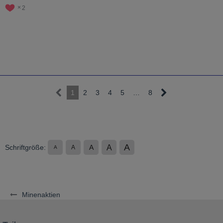
2
1
2
3
4
5
…
8
A
A
Schriftgröße:
A
A
A
Minenaktien