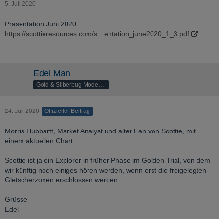
5. Juli 2020
Präsentation Juni 2020
https://scottieresources.com/s…entation_june2020_1_3.pdf
Edel Man
Gold & Silberbug Moderator
24. Juli 2020
Offizieller Beitrag
Morris Hubbartt, Market Analyst und alter Fan von Scottie, mit
einem aktuellen Chart.
Scottie ist ja ein Explorer in früher Phase im Golden Trial, von dem
wir künftig noch einiges hören werden, wenn erst die freigelegten
Gletscherzonen erschlossen werden...
Grüsse
Edel