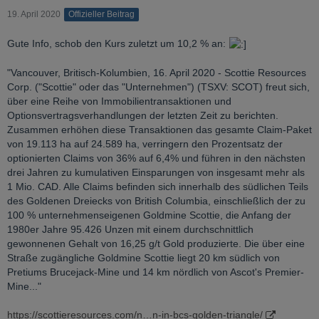
19. April 2020
Offizieller Beitrag
Gute Info, schob den Kurs zuletzt um 10,2 % an:
"Vancouver, Britisch-Kolumbien, 16. April 2020 - Scottie Resources
Corp. ("Scottie" oder das "Unternehmen") (TSXV: SCOT) freut sich,
über eine Reihe von Immobilientransaktionen und
Optionsvertragsverhandlungen der letzten Zeit zu berichten.
Zusammen erhöhen diese Transaktionen das gesamte Claim-Paket
von 19.113 ha auf 24.589 ha, verringern den Prozentsatz der
optionierten Claims von 36% auf 6,4% und führen in den nächsten
drei Jahren zu kumulativen Einsparungen von insgesamt mehr als
1 Mio. CAD. Alle Claims befinden sich innerhalb des südlichen Teils
des Goldenen Dreiecks von British Columbia, einschließlich der zu
100 % unternehmenseigenen Goldmine Scottie, die Anfang der
1980er Jahre 95.426 Unzen mit einem durchschnittlich
gewonnenen Gehalt von 16,25 g/t Gold produzierte. Die über eine
Straße zugängliche Goldmine Scottie liegt 20 km südlich von
Pretiums Brucejack-Mine und 14 km nördlich von Ascot's Premier-
Mine..."
https://scottieresources.com/n…n-in-bcs-golden-triangle/