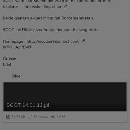
SCOT wurde im September 2019 im Explorerfaden erörtert :
Explorer -- Ihre vielen Gesichter
Beide glänzen aktuell mit guten Bohrergebnissen.
SCOT mit Rücksetzer heute, der zum Einstieg reizte.
Homepage :
https://scottieresources.com/
WKN : A2PBVN
Grüsse
Edel
Bilder
SCOT 14.01.1J.gif
27,73 kB
579×444
1.076