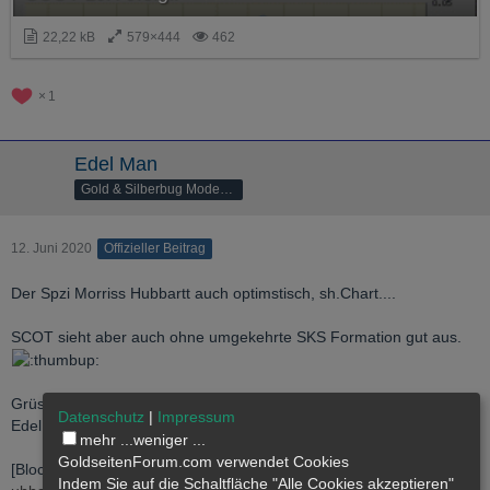
22,22 kB
579×444
462
1
Edel Man
Gold & Silberbug Moderator
12. Juni 2020
Offizieller Beitrag
Der Spzi Morriss Hubbartt auch optimstisch, sh.Chart....
SCOT sieht aber auch ohne umgekehrte SKS Formation gut aus.
Grüsse
Datenschutz
|
Impressum
Edel
mehr ...
weniger ...
GoldseitenForum.com verwendet Cookies
[Blockierte Grafik:
http://www.321gold.com/editori…
Indem Sie auf die Schaltfläche "Alle Cookies akzeptieren"