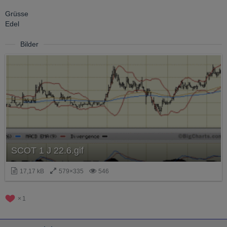
Grüsse
Edel
Bilder
SCOT 1 J 22.6.gif
17,17 kB
579×335
546
1