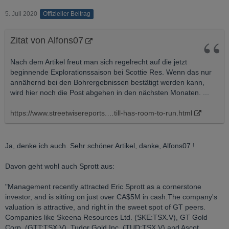
5. Juli 2020
Offizieller Beitrag
Zitat von Alfons07
Nach dem Artikel freut man sich regelrecht auf die jetzt
beginnende Explorationssaison bei Scottie Res. Wenn das nur
annähernd bei den Bohrergebnissen bestätigt werden kann,
wird hier noch die Post abgehen in den nächsten Monaten. ...
https://www.streetwisereports.…till-has-room-to-run.html
Ja, denke ich auch. Sehr schöner Artikel, danke, Alfons07 !
Davon geht wohl auch Sprott aus:
"Management recently attracted Eric Sprott as a cornerstone
investor, and is sitting on just over CA$5M in cash.The company's
valuation is attractive, and right in the sweet spot of GT peers.
Companies like Skeena Resources Ltd. (SKE:TSX.V), GT Gold
Corp. (GTT:TSX.V), Tudor Gold Inc. (TUD:TSX.V) and Ascot