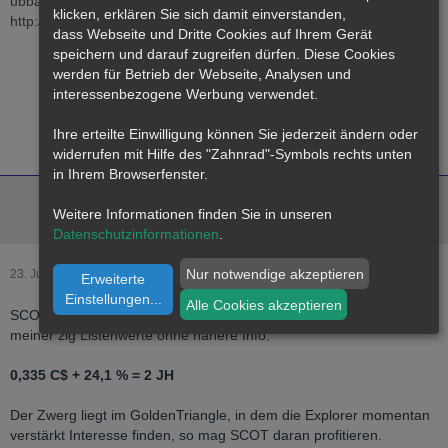
ubbartt061220/scottie.png
]
klicken, erklären Sie sich damit einverstanden,
http://www.321gold.com/editorials/sfs/hubbartt061220.html
dass
Webseite
und Dritte Cookies auf Ihrem Gerät
speichern und darauf zugreifen dürfen. Diese Cookies
werden für Betrieb der Webseite, Analysen und
interessenbezogene Werbung verwendet.
Ihre erteilte Einwilligung können Sie jederzeit ändern oder
widerrufen mit Hilfe des "Zahnrad"-Symbols rechts unten
in Ihrem Browserfenster.
Edel Man
Weitere Informationen finden Sie in unseren
Gold & Silberbug Moderator
Datenschutzinformationen
.
Nur notwendige akzeptieren
23. Juni 2020
Offizieller Beitrag
Erweiterte
Einstellungen
...
Alle Cookies akzeptieren
SCOT gestern mit dem auffallendsten und größten Kursanstieg
meiner zig Listenwerte ohne nähere Info.
0,335 C$ + 24,1 % = 2 JH
Der Zwerg liegt im GoldenTriangle, in dem die Explorer momentan
verstärkt Interesse finden, so mag SCOT daran profitieren.