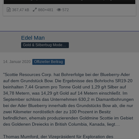
367,47 kB
860×481
572
Edel Man
Gold & Silberbug Moderator
14. Januar 2020
Offizieller Beitrag
"Scottie Resources Corp. hat Bohrerfolge bei der Blueberry-Ader
auf dem Grundstück Bow. Die Ergebnisse des Bohrlochs SR19-20
beinhalten 7,44 Gramm pro Tonne Gold und 1,29 g/t Silber auf
34,78 Metern, was 14,29 g/t Gold auf 14 Metern einschließt. Im
September schloss das Unternehmen 630,2 m Diamantbohrungen
bei der Ader Blueberry innerhalb des Grundstücks Bow ab, die nur
zwei Kilometer nordöstlich der zu 100 Prozent in Besitz
befindlichen, ehemals produzierenden Goldmine Scottie im Gebiet
des Goldenen Dreiecks in British Columbia, Kanada, liegt....
Thomas Mumford, der Vizepräsident für Exploration des