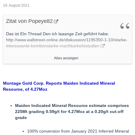
19. August 2021
Zitat von Popeye82
Das ist EIn Thread Den ich laaange Zeit geführt habe:
http://www.wallstreet-online.de/diskussion/1195350-1-10/starke-
interessante-bombenstarke-machbarkeitsstudien
Alles anzeigen
Den nachdem auf "WO" gesperrt wurde dankenswerterweise
"Andere Leute in Meinem Auftrag weiter gefüttert" haben.
Da sind Mehrere zu nennen, aber Allen voran "Rolleg".
Montage Gold Corp. Reports Maiden Indicated Mineral
Resource, of 4.27Moz
Dr.Rolli, sagen Sie hier doch vielleicht AUCH1mal "Hallo".
Maiden Indicated Mineral Resource estimate comprises
225Mt grading 0.59g/t for 4.27Moz at a 0.20g/t cut-off
Nachdem Die MODs Den vor ca. 1 Monat dicht gemacht haben,
grade
und als für Mich Gipfel mit Der Begründung "Spam", habe ich
Meinen (Verbliebenen) Respekt vor "Wallstreet-Online" nahezu
gänzlich verloren.
100% conversion from January 2021 Inferred Mineral