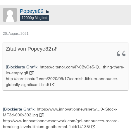
Popeye82
12000g Mitglied
20. August 2021
Zitat von Popeye82
[Blockierte Grafik:
https://c.tenor.com/P-0ByOe5-Q…thing-there-
its-empty.gif
]
http://cornishstuff.com/2020/09/17/cornish-lithium-announce-
globally-significant-find/
[Blockierte Grafik:
https://www.innovationnewsnetw…9-iStock-
MF3d-696x392.jpg
]
http://www.innovationnewsnetwork.com/gel-announces-record-
breaking-levels-lithium-geothermal-fluid/14135/