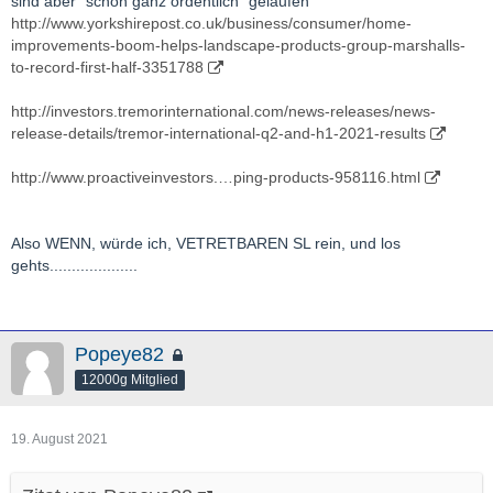
sind aber "schon ganz ordentlich" gelaufen
http://www.yorkshirepost.co.uk/business/consumer/home-
improvements-boom-helps-landscape-products-group-marshalls-
to-record-first-half-3351788
http://investors.tremorinternational.com/news-releases/news-
release-details/tremor-international-q2-and-h1-2021-results
http://www.proactiveinvestors.…ping-products-958116.html
Also WENN, würde ich, VETRETBAREN SL rein, und los
gehts....................
Popeye82
12000g Mitglied
19. August 2021