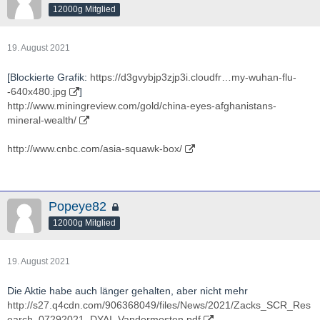
12000g Mitglied
19. August 2021
[Blockierte Grafik:
https://d3gvybjp3zjp3i.cloudfr…my-wuhan-flu-
-640x480.jpg
]
http://www.miningreview.com/gold/china-eyes-afghanistans-
mineral-wealth/
http://www.cnbc.com/asia-squawk-box/
Popeye82
12000g Mitglied
19. August 2021
Die Aktie habe auch länger gehalten, aber nicht mehr
http://s27.q4cdn.com/906368049/files/News/2021/Zacks_SCR_Res
earch_07292021_DYAI_Vandermosten.pdf