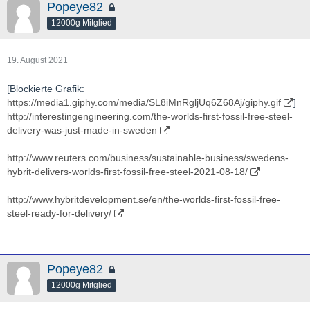
Popeye82
12000g Mitglied
19. August 2021
[Blockierte Grafik:
https://media1.giphy.com/media/SL8iMnRgljUq6Z68Aj/giphy.gif
]
http://interestingengineering.com/the-worlds-first-fossil-free-steel-
delivery-was-just-made-in-sweden
http://www.reuters.com/business/sustainable-business/swedens-
hybrit-delivers-worlds-first-fossil-free-steel-2021-08-18/
http://www.hybritdevelopment.se/en/the-worlds-first-fossil-free-
steel-ready-for-delivery/
Popeye82
12000g Mitglied