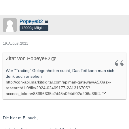
Versprechen tue ich, börsianisch, GRUNDSÄTZLICH Nichts(!!),
aber Das wird VERMUTLICH EIn Künftiger Produzent werden
Popeye82
denke ich.
12000g Mitglied
19. August 2021
Zitat von Popeye82
Wer "Trading" Gelegenheiten sucht, Das Teil kann man sich
denk auch ansehen
http://cdn-api.markitdigital.com/apiman-gateway/ASX/asx-
research/1.0/file/2924-02409177-2A1316705?
access_token=83ff96335c2d45a094df02a206a39ff4
Die hier m.E. auch,