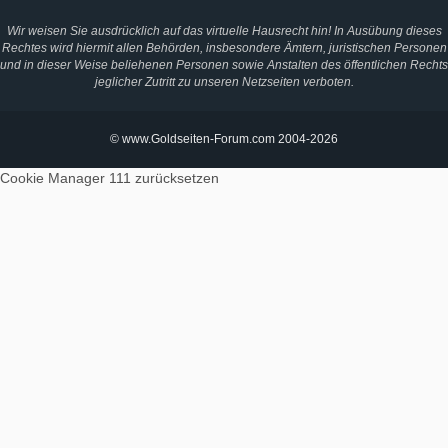
Wir weisen Sie ausdrücklich auf das virtuelle Hausrecht hin! In Ausübung dieses
Rechtes wird hiermit allen Behörden, insbesondere Ämtern, juristischen Personen
und in dieser Weise beliehenen Personen sowie Anstalten des öffentlichen Rechts
jeglicher Zutritt zu unseren Netzseiten verboten.
© www.Goldseiten-Forum.com 2004-2026
Cookie Manager 111
zurücksetzen