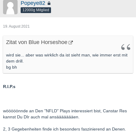
Popeye82
12000g Mitglied
19. August 2021
Zitat von Blue Horseshoe
wird sie... aber was wirklich da ist sieht man, wie immer erst mit
dem drill.
bg bh
R.I.P.s
wööööönnde an Den "NFLD" Plays interessiert bist, Canstar Res
kannst Du DIr auch mal ansäääääääen.
2, 3 Gegebenheiten finde ich besonders faszinierend an Denen.