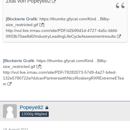
Zitat von Popeye82
[Blockierte Grafik:
https://thumbs.gfycat.com/Kind…Bilby-
size_restricted.gif
]
http://vul.live.irmau.com/site/PDF/d2b90d1d-4727-4a5c-bbfd-
0933b70ae8d0/IndustryLeadingLifeCycleAssessmentresults
[Blockierte Grafik:
https://thumbs.gfycat.com/Kind…Bilby-
size_restricted.gif
]
http://vul.live.irmau.com/site/PDF/78282073-57d9-4a27-b4ed-
132e5780722e/VulcanPartnerswithNicoRosbergRXRExtremeETea
m
Popeye82
12000g Mitglied
19. August 2021