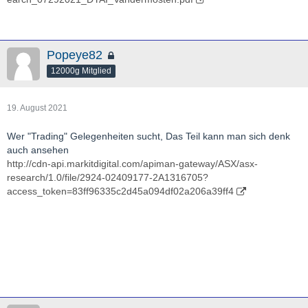
Popeye82
12000g Mitglied
19. August 2021
Wer "Trading" Gelegenheiten sucht, Das Teil kann man sich denk
auch ansehen
http://cdn-api.markitdigital.com/apiman-gateway/ASX/asx-
research/1.0/file/2924-02409177-2A1316705?
access_token=83ff96335c2d45a094df02a206a39ff4