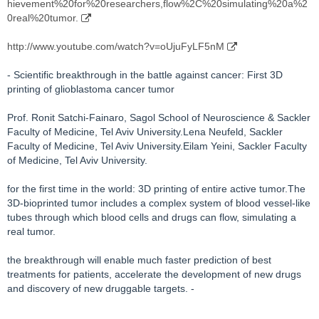
hievement%20for%20researchers,flow%2C%20simulating%20a%2
0real%20tumor.
http://www.youtube.com/watch?v=oUjuFyLF5nM
- Scientific breakthrough in the battle against cancer: First 3D
printing of glioblastoma cancer tumor
Prof. Ronit Satchi-Fainaro, Sagol School of Neuroscience & Sackler
Faculty of Medicine, Tel Aviv University.Lena Neufeld, Sackler
Faculty of Medicine, Tel Aviv University.Eilam Yeini, Sackler Faculty
of Medicine, Tel Aviv University.
for the first time in the world: 3D printing of entire active tumor.The
3D-bioprinted tumor includes a complex system of blood vessel-like
tubes through which blood cells and drugs can flow, simulating a
real tumor.
the breakthrough will enable much faster prediction of best
treatments for patients, accelerate the development of new drugs
and discovery of new druggable targets. -