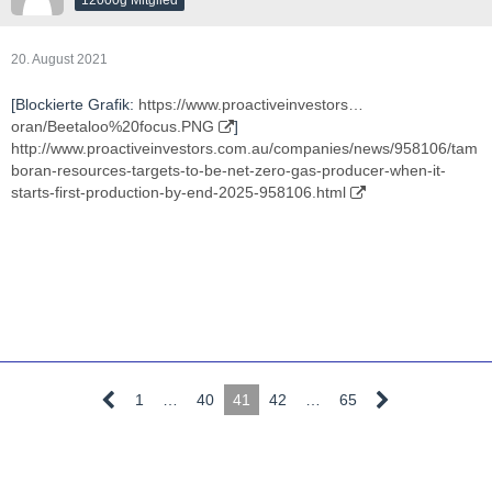
20. August 2021
[Blockierte Grafik:
https://www.proactiveinvestors…
oran/Beetaloo%20focus.PNG
]
http://www.proactiveinvestors.com.au/companies/news/958106/tam
boran-resources-targets-to-be-net-zero-gas-producer-when-it-
starts-first-production-by-end-2025-958106.html
1
…
40
41
42
…
65