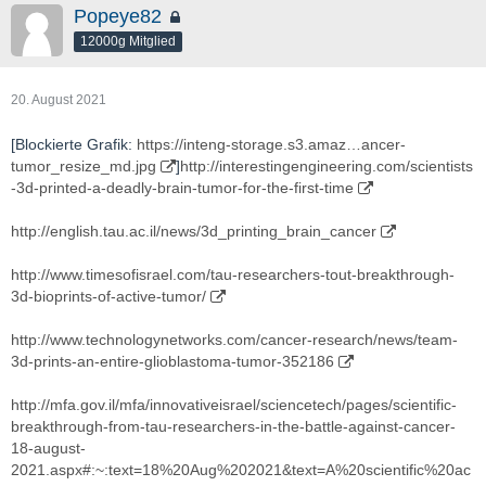
Popeye82
12000g Mitglied
20. August 2021
[Blockierte Grafik:
https://inteng-storage.s3.amaz…ancer-
tumor_resize_md.jpg
]
http://interestingengineering.com/scientists
-3d-printed-a-deadly-brain-tumor-for-the-first-time
http://english.tau.ac.il/news/3d_printing_brain_cancer
http://www.timesofisrael.com/tau-researchers-tout-breakthrough-
3d-bioprints-of-active-tumor/
http://www.technologynetworks.com/cancer-research/news/team-
3d-prints-an-entire-glioblastoma-tumor-352186
http://mfa.gov.il/mfa/innovativeisrael/sciencetech/pages/scientific-
breakthrough-from-tau-researchers-in-the-battle-against-cancer-
18-august-
2021.aspx#:~:text=18%20Aug%202021&text=A%20scientific%20ac