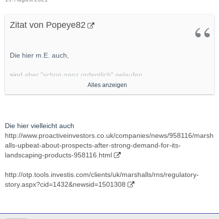
Zitat von Popeye82
Die hier m.E. auch,
sind aber "schon ganz ordentlich" gelaufen
http://www.yorkshirepost.co.uk/business/consumer/home-
Alles anzeigen
improvements-boom-helps-landscape-products-group-
marshalls-to-record-first-half-3351788
http://investors.tremorinternational.com/news-releases/news-
Die hier vielleicht auch
release-details/tremor-international-q2-and-h1-2021-results
http://www.proactiveinvestors.co.uk/companies/news/958116/marsh
alls-upbeat-about-prospects-after-strong-demand-for-its-
http://www.proactiveinvestors.…ping-products-958116.html
landscaping-products-958116.html
http://otp.tools.investis.com/clients/uk/marshalls/rns/regulatory-
Also WENN, würde ich, VETRETBAREN SL rein, und los
story.aspx?cid=1432&newsid=1501308
gehts....................