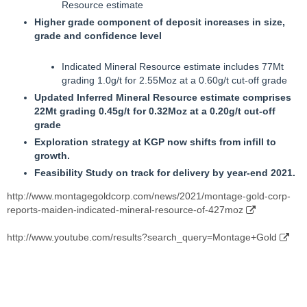
Resource estimate
Higher grade component of deposit increases in size,
Kurze Rede, und Kein SInn:
grade and confidence level
Werde davon -"Den Themen da"- hier künftig vermutlich auch
Indicated Mineral Resource estimate includes 77Mt
hin- und wieder was "reinposten".
grading 1.0g/t for 2.55Moz at a 0.60g/t cut-off grade
Updated Inferred Mineral Resource estimate comprises
Als Erstes:
22Mt grading 0.45g/t for 0.32Moz at a 0.20g/t cut-off
grade
Montage Gold PEA
Exploration strategy at KGP now shifts from infill to
growth.
http://www.montagegoldcorp.com/news/2021/montage-
Feasibility Study on track for delivery by year-end 2021.
announces-kon-gold-project-pea-with-after-tax-npv-of-652m-
and-31-irr
http://www.montagegoldcorp.com/news/2021/montage-gold-corp-
reports-maiden-indicated-mineral-resource-of-427moz
http://www.montagegoldcorp.com/investors/investor-centre/
http://www.youtube.com/results?search_query=Montage+Gold
http://www.montagegoldcorp.com/_resources/presentations/corp
orate-presentation.pdf