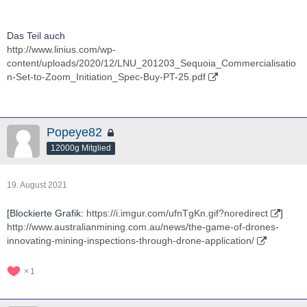
Das Teil auch
http://www.linius.com/wp-
content/uploads/2020/12/LNU_201203_Sequoia_Commercialisatio
n-Set-to-Zoom_Initiation_Spec-Buy-PT-25.pdf
Popeye82
12000g Mitglied
19. August 2021
[Blockierte Grafik:
https://i.imgur.com/ufnTgKn.gif?noredirect
]
http://www.australianmining.com.au/news/the-game-of-drones-
innovating-mining-inspections-through-drone-application/
1