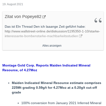
19. August 2021
Zitat von Popeye82
Das ist EIn Thread Den ich laaange Zeit geführt habe:
http://www.wallstreet-online.de/diskussion/1195350-1-10/starke-
interessante-bombenstarke-machbarkeitsstudien
Alles anzeigen
Den nachdem auf "WO" gesperrt wurde dankenswerterweise
"Andere Leute in Meinem Auftrag weiter gefüttert" haben.
Da sind Mehrere zu nennen, aber Allen voran "Rolleg".
Montage Gold Corp. Reports Maiden Indicated Mineral
Resource, of 4.27Moz
Dr.Rolli, sagen Sie hier doch vielleicht AUCH1mal "Hallo".
Maiden Indicated Mineral Resource estimate comprises
225Mt grading 0.59g/t for 4.27Moz at a 0.20g/t cut-off
Nachdem Die MODs Den vor ca. 1 Monat dicht gemacht haben,
grade
und als für Mich Gipfel mit Der Begründung "Spam", habe ich
Meinen (Verbliebenen) Respekt vor "Wallstreet-Online" nahezu
gänzlich verloren.
100% conversion from January 2021 Inferred Mineral