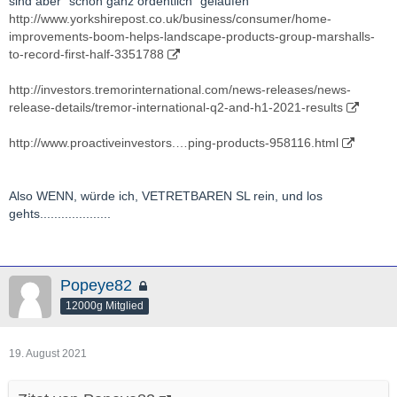
sind aber "schon ganz ordentlich" gelaufen
http://www.yorkshirepost.co.uk/business/consumer/home-
improvements-boom-helps-landscape-products-group-marshalls-
to-record-first-half-3351788
http://investors.tremorinternational.com/news-releases/news-
release-details/tremor-international-q2-and-h1-2021-results
http://www.proactiveinvestors.…ping-products-958116.html
Also WENN, würde ich, VETRETBAREN SL rein, und los
gehts....................
Popeye82
12000g Mitglied
19. August 2021