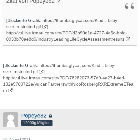
Zitat von Popeye82
[Blockierte Grafik:
https://thumbs.gfycat.com/Kind…Bilby-
size_restricted.gif
]
http://vul.live.irmau.com/site/PDF/d2b90d1d-4727-4a5c-bbfd-
0933b70ae8d0/IndustryLeadingLifeCycleAssessmentresults
[Blockierte Grafik:
https://thumbs.gfycat.com/Kind…Bilby-
size_restricted.gif
]
http://vul.live.irmau.com/site/PDF/78282073-57d9-4a27-b4ed-
132e5780722e/VulcanPartnerswithNicoRosbergRXRExtremeETea
m
Popeye82
12000g Mitglied
19. August 2021