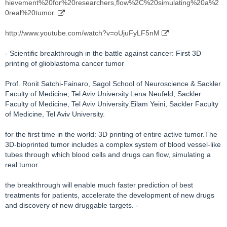
hievement%20for%20researchers,flow%2C%20simulating%20a%2
0real%20tumor.
http://www.youtube.com/watch?v=oUjuFyLF5nM
- Scientific breakthrough in the battle against cancer: First 3D
printing of glioblastoma cancer tumor
Prof. Ronit Satchi-Fainaro, Sagol School of Neuroscience & Sackler
Faculty of Medicine, Tel Aviv University.Lena Neufeld, Sackler
Faculty of Medicine, Tel Aviv University.Eilam Yeini, Sackler Faculty
of Medicine, Tel Aviv University.
for the first time in the world: 3D printing of entire active tumor.The
3D-bioprinted tumor includes a complex system of blood vessel-like
tubes through which blood cells and drugs can flow, simulating a
real tumor.
the breakthrough will enable much faster prediction of best
treatments for patients, accelerate the development of new drugs
and discovery of new druggable targets. -