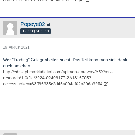
Popeye82
12000g Mitglied
19. August 2021
Wer "Trading" Gelegenheiten sucht, Das Teil kann man sich denk
auch ansehen
http://cdn-api.markitdigital.com/apiman-gateway/ASX/asx-
research/1.0/file/2924-02409177-2A1316705?
access_token=83ff96335c2d45a094df02a206a39ff4