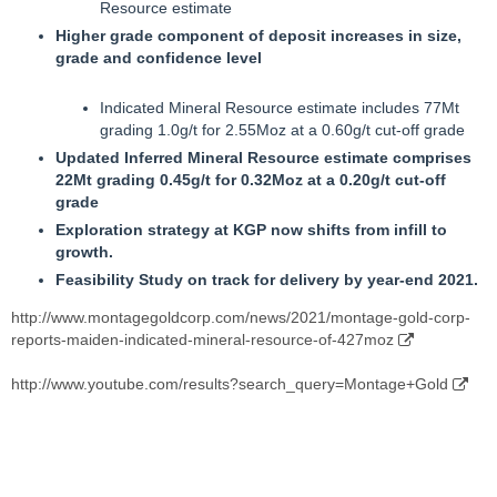
Resource estimate
Higher grade component of deposit increases in size,
Kurze Rede, und Kein SInn:
grade and confidence level
Werde davon -"Den Themen da"- hier künftig vermutlich auch
Indicated Mineral Resource estimate includes 77Mt
hin- und wieder was "reinposten".
grading 1.0g/t for 2.55Moz at a 0.60g/t cut-off grade
Updated Inferred Mineral Resource estimate comprises
Als Erstes:
22Mt grading 0.45g/t for 0.32Moz at a 0.20g/t cut-off
grade
Montage Gold PEA
Exploration strategy at KGP now shifts from infill to
growth.
http://www.montagegoldcorp.com/news/2021/montage-
Feasibility Study on track for delivery by year-end 2021.
announces-kon-gold-project-pea-with-after-tax-npv-of-652m-
and-31-irr
http://www.montagegoldcorp.com/news/2021/montage-gold-corp-
reports-maiden-indicated-mineral-resource-of-427moz
http://www.montagegoldcorp.com/investors/investor-centre/
http://www.youtube.com/results?search_query=Montage+Gold
http://www.montagegoldcorp.com/_resources/presentations/corp
orate-presentation.pdf