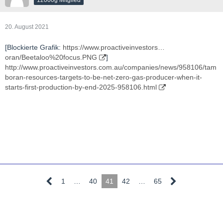
20. August 2021
[Blockierte Grafik:
https://www.proactiveinvestors…
oran/Beetaloo%20focus.PNG
]
http://www.proactiveinvestors.com.au/companies/news/958106/tam
boran-resources-targets-to-be-net-zero-gas-producer-when-it-
starts-first-production-by-end-2025-958106.html
1
…
40
41
42
…
65