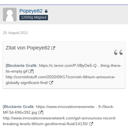
Popeye82
12000g Mitglied
20. August 2021
Zitat von Popeye82
[Blockierte Grafik:
https://c.tenor.com/P-0ByOe5-Q…thing-there-
its-empty.gif
]
http://cornishstuff.com/2020/09/17/cornish-lithium-announce-
globally-significant-find/
[Blockierte Grafik:
https://www.innovationnewsnetw…9-iStock-
MF3d-696x392.jpg
]
http://www.innovationnewsnetwork.com/gel-announces-record-
breaking-levels-lithium-geothermal-fluid/14135/