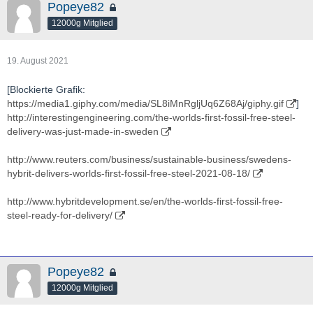
Popeye82
12000g Mitglied
19. August 2021
[Blockierte Grafik:
https://media1.giphy.com/media/SL8iMnRgljUq6Z68Aj/giphy.gif
]
http://interestingengineering.com/the-worlds-first-fossil-free-steel-
delivery-was-just-made-in-sweden
http://www.reuters.com/business/sustainable-business/swedens-
hybrit-delivers-worlds-first-fossil-free-steel-2021-08-18/
http://www.hybritdevelopment.se/en/the-worlds-first-fossil-free-
steel-ready-for-delivery/
Popeye82
12000g Mitglied