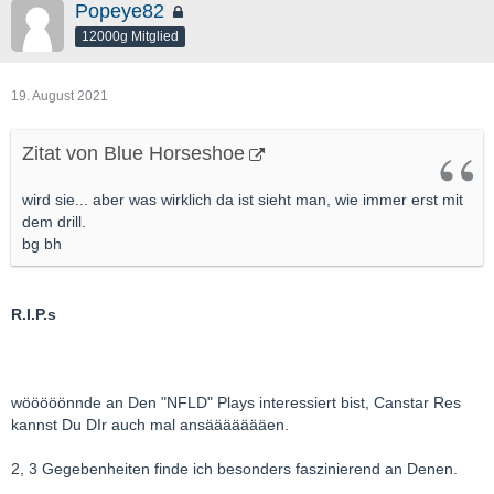
Popeye82
12000g Mitglied
19. August 2021
Zitat von Blue Horseshoe
wird sie... aber was wirklich da ist sieht man, wie immer erst mit
dem drill.
bg bh
R.I.P.s
wööööönnde an Den "NFLD" Plays interessiert bist, Canstar Res
kannst Du DIr auch mal ansäääääääen.
2, 3 Gegebenheiten finde ich besonders faszinierend an Denen.