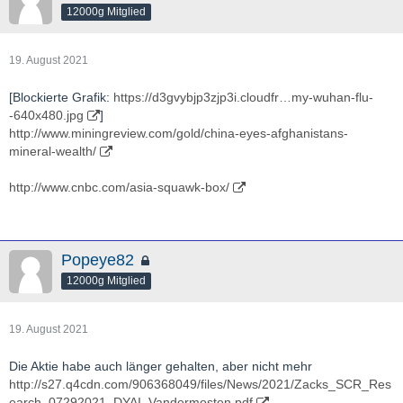
12000g Mitglied
19. August 2021
[Blockierte Grafik:
https://d3gvybjp3zjp3i.cloudfr…my-wuhan-flu-
-640x480.jpg
]
http://www.miningreview.com/gold/china-eyes-afghanistans-
mineral-wealth/
http://www.cnbc.com/asia-squawk-box/
Popeye82
12000g Mitglied
19. August 2021
Die Aktie habe auch länger gehalten, aber nicht mehr
http://s27.q4cdn.com/906368049/files/News/2021/Zacks_SCR_Res
earch_07292021_DYAI_Vandermosten.pdf