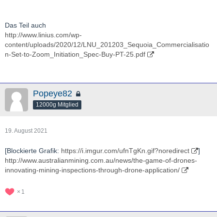
Das Teil auch
http://www.linius.com/wp-
content/uploads/2020/12/LNU_201203_Sequoia_Commercialisatio
n-Set-to-Zoom_Initiation_Spec-Buy-PT-25.pdf
Popeye82
12000g Mitglied
19. August 2021
[Blockierte Grafik:
https://i.imgur.com/ufnTgKn.gif?noredirect
]
http://www.australianmining.com.au/news/the-game-of-drones-
innovating-mining-inspections-through-drone-application/
1