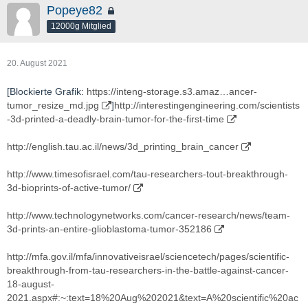
Popeye82
12000g Mitglied
20. August 2021
[Blockierte Grafik:
https://inteng-storage.s3.amaz…ancer-
tumor_resize_md.jpg
]
http://interestingengineering.com/scientists
-3d-printed-a-deadly-brain-tumor-for-the-first-time
http://english.tau.ac.il/news/3d_printing_brain_cancer
http://www.timesofisrael.com/tau-researchers-tout-breakthrough-
3d-bioprints-of-active-tumor/
http://www.technologynetworks.com/cancer-research/news/team-
3d-prints-an-entire-glioblastoma-tumor-352186
http://mfa.gov.il/mfa/innovativeisrael/sciencetech/pages/scientific-
breakthrough-from-tau-researchers-in-the-battle-against-cancer-
18-august-
2021.aspx#:~:text=18%20Aug%202021&text=A%20scientific%20ac