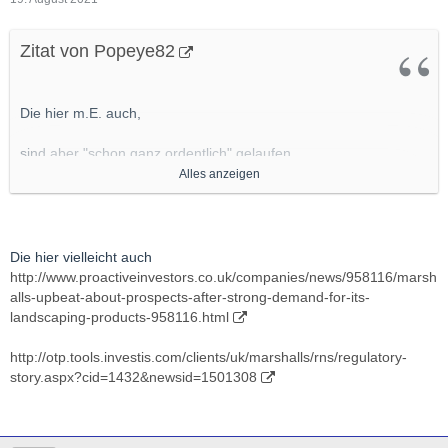
Zitat von Popeye82
Die hier m.E. auch,
sind aber "schon ganz ordentlich" gelaufen
http://www.yorkshirepost.co.uk/business/consumer/home-
Alles anzeigen
improvements-boom-helps-landscape-products-group-
marshalls-to-record-first-half-3351788
http://investors.tremorinternational.com/news-releases/news-
Die hier vielleicht auch
release-details/tremor-international-q2-and-h1-2021-results
http://www.proactiveinvestors.co.uk/companies/news/958116/marsh
alls-upbeat-about-prospects-after-strong-demand-for-its-
http://www.proactiveinvestors.…ping-products-958116.html
landscaping-products-958116.html
http://otp.tools.investis.com/clients/uk/marshalls/rns/regulatory-
Also WENN, würde ich, VETRETBAREN SL rein, und los
story.aspx?cid=1432&newsid=1501308
gehts....................