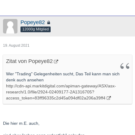
Versprechen tue ich, börsianisch, GRUNDSÄTZLICH Nichts(!!),
aber Das wird VERMUTLICH EIn Künftiger Produzent werden
Popeye82
denke ich.
12000g Mitglied
19. August 2021
Zitat von Popeye82
Wer "Trading" Gelegenheiten sucht, Das Teil kann man sich
denk auch ansehen
http://cdn-api.markitdigital.com/apiman-gateway/ASX/asx-
research/1.0/file/2924-02409177-2A1316705?
access_token=83ff96335c2d45a094df02a206a39ff4
Die hier m.E. auch,