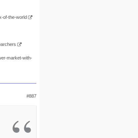
x-of-the-world
earchers
ower-market-with-
#887