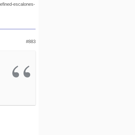
defined-escalones-
#883