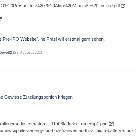
/IPO%20Prospectus%20-%20Alvo%20Minerals%20Limited.pdf
e Pre-IPO Website", ne Präsi will erstmal gern sehen.
peye82
(
23. August 2021
)
ne Gewisse Zuteilungsportion kriegen
//kalkinemedia.com/stora…11a06fada3ee_mceclip1.png
]
/news/ipo/li-s-energy-ipo-how-to-invest-in-this-lithium-battery-stock