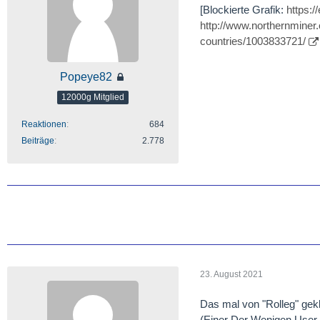
[Blockierte Grafik:
https:/
http://www.northernminer
countries/1003833721/
Popeye82
12000g Mitglied
Reaktionen
684
Beiträge
2.778
23. August 2021
Das mal von "Rolleg" gek
(Einer Der Wenigen User