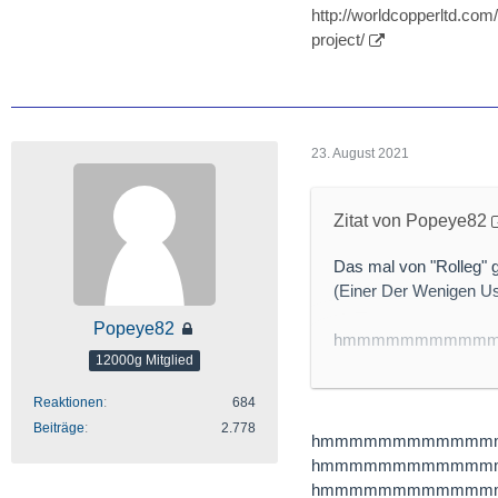
http://worldcopperltd.com
project/
23. August 2021
Zitat von Popeye82
Das mal von "Rolleg" 
(Einer Der Wenigen U
Popeye82
hmmmmmmmmmm
12000g Mitglied
mag Diese Low-Grade-
aber "heisst nicht das
Reaktionen
684
Beiträge
2.778
hmmmmmmmmmmmm
hmmmmmmmmmmmm
World Copper Report
hmmmmmmmmmmmm