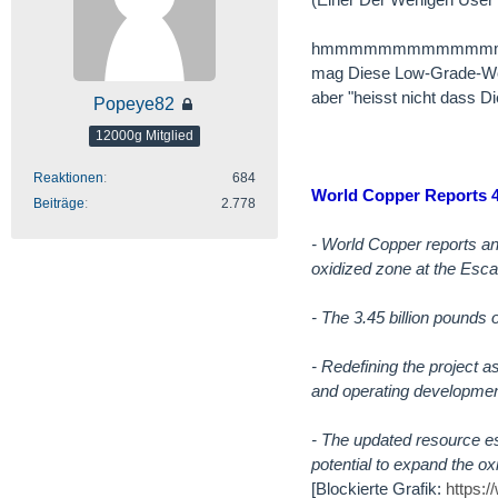
hmmmmmmmmmmmm
mag Diese Low-Grade-Won
aber "heisst nicht dass D
Popeye82
12000g Mitglied
Reaktionen
684
World Copper Reports 4
Beiträge
2.778
- World Copper reports an
oxidized zone at the Escal
- The 3.45 billion pounds
- Redefining the project a
and operating development
- The updated resource es
potential to expand the ox
[Blockierte Grafik:
https:/