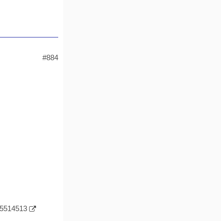
7%
#884
ng
d
-55514513