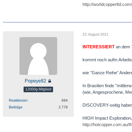
Escalones Project
http://worldcopperltd.co
- World Copper reports
total copper in the oxi
23. August 2021
- The 3.45 billion pou
recovery of 71%.
INTERESSIERT
an dem T
- Redefining the projec
kommt noch aufm Arbeitst
costs of capital and o
sulphide flotation proje
wie "Ganze Reihe" Anderes 
Popeye82
- The updated resourc
In Brasilien finde "mittler
there is significant po
12000g Mitglied
(wie, Angesprochene, Mer
project.
[Blockierte Grafik:
http
Reaktionen
684
DISCOVERY-seitig haben D
http://worldcopperltd.
Beiträge
2.778
redefined-escalones-pr
HIGH Impact Exploratio
http://hotcopper.com.au/