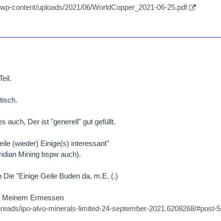
m/wp-content/uploads/2021/06/WorldCopper_2021-06-25.pdf
 an updated inferred resource estimate of 426 million tonnes at 0.36
dized zone at the Escalones project, Chile.
nds of copper should be amenable to heap leaching with an average
eil.
t as a copper oxide deposit significantly enhances its value by loweri
isch.
perating development options compared to the previously contemplate
ct.
auch, Der ist "generell" gut gefüllt.
e estimate advances the Escalones project toward development and
weile (wieder) Einige(s) interessant"
tential to expand the oxide resource as we continue to progress the
idian Mining bspw auch).
s://worldcopperltd.com/wp-…ds/2021/08/Untitled-1.jpg
]
ie "Einige Geile Buden da, m.E. (.)
com/world-copper-reports-426-million-tonne-oxide-copper-resource-at-
oject/
n, Meinem Ermessen
threads/ipo-alvo-minerals-limited-24-september-2021.6208268/#post