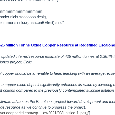
mmmmmmmmmmmmm,
der nicht sooooooo riesig,
ie immer sinnlos(chancenBEfreit) sind"
26 Million Tonne Oxide Copper Resource at Redefined Escalone
 updated inferred resource estimate of 426 million tonnes at 0.367% to
ones project, Chile.
 of copper should be amenable to heap leaching with an average reco
s a copper oxide deposit significantly enhances its value by lowering c
 options compared to the previously contemplated sulphide flotation 
timate advances the Escalones project toward development and there
ide resource as we continue to progress the project.
/worldcopperltd.com/wp-…ds/2021/08/Untitled-1.jpg
]