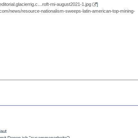
/editorial.glacierrig.c…roft-rni-august2021-1.jpg
]
.com/news/resource-nationalism-sweeps-latin-american-top-mining-
laut
 mit Denen ich "zusammenarbeite")