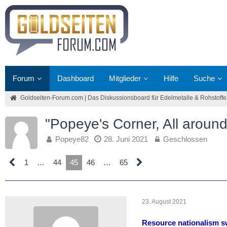
Forum
Dashboard
Mitglieder
Hilfe
Suche
Goldseiten-Forum.com | Das Diskussionsboard für Edelmetalle & Rohstoffe
"Popeye's Corner, All around
Popeye82
28. Juni 2021
Geschlossen
1
…
44
45
46
…
65
23. August 2021
Resource nationalism s