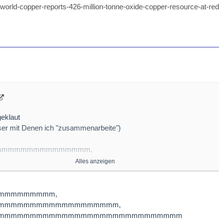
/world-copper-reports-426-million-tonne-oxide-copper-resource-at-re
geklaut
ser mit Denen ich "zusammenarbeite")
mmmmmmmmmmmmmmm,
Wonder nicht sooooooo riesig,
Alles anzeigen
s Die immer sinnlos(chancenBEfreit) sind"
mmmmmmmmm,
mmmmmmmmmmmmmmmmmmm,
s 426 Million Tonne Oxide Copper Resource at Redefined
mmmmmmmmmmmmmmmmmmmmmmmmmmmmm