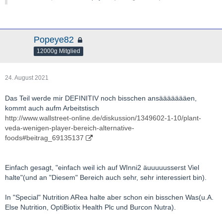
Popeye82
12000g Mitglied
24. August 2021
Das Teil werde mir DEFINITIV noch bisschen ansäääääääen,
kommt auch aufm Arbeitstisch
http://www.wallstreet-online.de/diskussion/1349602-1-10/plant-
veda-wenigen-player-bereich-alternative-
foods#beitrag_69135137
Einfach gesagt, "einfach weil ich auf WInni2 äuuuuusserst Viel
halte"(und an "Diesem" Bereich auch sehr, sehr interessiert bin).
In "Special" Nutrition ARea halte aber schon ein bisschen Was(u.A.
Else Nutrition, OptiBiotix Health Plc und Burcon Nutra).