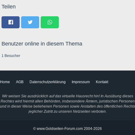
Teilen
Benutzer online in diesem Thema
1 Besucher
Home
AGB
Datenschutzerklärung
Impressum
Kontakt
Wir weisen Sie ausdrücklich auf das virtuelle Hausrecht hin! In Ausübung dieses
Rechtes wird hiermit allen Behörden, insbesondere Ämtern, juristischen Personen
und in dieser Weise beliehenen Personen sowie Anstalten des öffentlichen Rechts
jeglicher Zutritt zu unseren Netzseiten verboten.
© www.Goldseiten-Forum.com 2004-2026