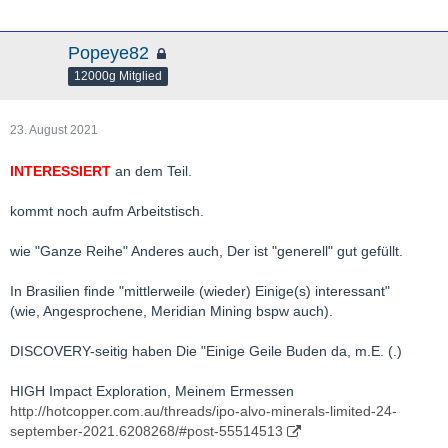
at the Escalones project, Chile.
- The 3.45 billion pounds of copper should be amenable to heap
Popeye82
leaching with an average recovery of 71%.
12000g Mitglied
- Redefining the project as a copper oxide deposit significantly
enhances its value by lowering costs of capital and operating
23. August 2021
development options compared to the previously contemplated
sulphide flotation project.
INTERESSIERT
an dem Teil.
- The updated resource estimate advances the Escalones
kommt noch aufm Arbeitstisch.
project toward development and there is significant potential to
expand the oxide resource as we continue to progress the
wie "Ganze Reihe" Anderes auch, Der ist "generell" gut gefüllt.
project.
[Blockierte Grafik:
https://worldcopperltd.com/wp-…
In Brasilien finde "mittlerweile (wieder) Einige(s) interessant"
ds/2021/08/Untitled-1.jpg
]
(wie, Angesprochene, Meridian Mining bspw auch).
http://worldcopperltd.com/world-copper-reports-426-million-
tonne-oxide-copper-resource-at-redefined-escalones-project/
DISCOVERY-seitig haben Die "Einige Geile Buden da, m.E. (.)
HIGH Impact Exploration, Meinem Ermessen
http://hotcopper.com.au/threads/ipo-alvo-minerals-limited-24-
september-2021.6208268/#post-55514513