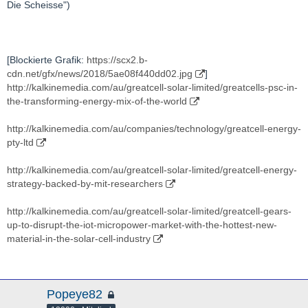
Die Scheisse")
[Blockierte Grafik:
https://scx2.b-
cdn.net/gfx/news/2018/5ae08f440dd02.jpg
]
http://kalkinemedia.com/au/greatcell-solar-limited/greatcells-psc-in-
the-transforming-energy-mix-of-the-world
http://kalkinemedia.com/au/companies/technology/greatcell-energy-
pty-ltd
http://kalkinemedia.com/au/greatcell-solar-limited/greatcell-energy-
strategy-backed-by-mit-researchers
http://kalkinemedia.com/au/greatcell-solar-limited/greatcell-gears-
up-to-disrupt-the-iot-micropower-market-with-the-hottest-new-
material-in-the-solar-cell-industry
Popeye82