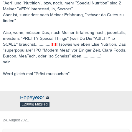
"Agri" und "Nutrition", bzw, noch, mehr "Special Nutrition" sind 2
Meiner "VERY interested, in, Sectors".
Aber ist, zumindest nach Meiner Erfahrung, "schwer da Gutes zu
finden".
Also, wenn, müssen Das, nach Meiner Erfahrung nach, jedenfalls,
meistens "PRETTY Special Things" (weil Du Die "ABILITY to
SCALE" brauchst.............
!!!!!
(sowas wie eben Else Nutrition, Das
"superpopuläre" IPO "Modern Meat" vor Einiger Zeit, Clara Foods,
Burcon, MeaTech, oder "so Scheiss" eben................)
sein....................................
Werd gleich mal "Präsi raussuchen"........................
Popeye82
12000g Mitglied
24. August 2021