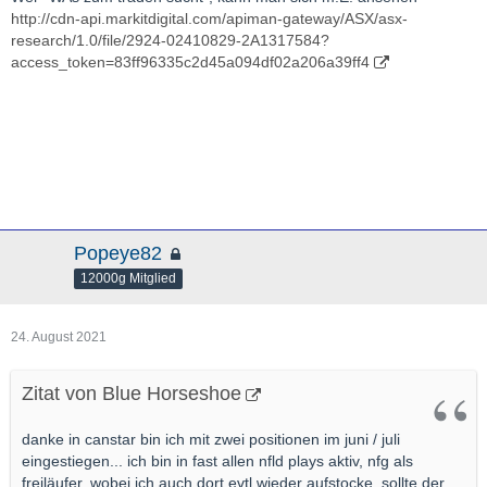
http://cdn-api.markitdigital.com/apiman-gateway/ASX/asx-
research/1.0/file/2924-02410829-2A1317584?
access_token=83ff96335c2d45a094df02a206a39ff4
Popeye82
12000g Mitglied
24. August 2021
Zitat von Blue Horseshoe
danke in canstar bin ich mit zwei positionen im juni / juli
eingestiegen... ich bin in fast allen nfld plays aktiv, nfg als
freiläufer. wobei ich auch dort evtl wieder aufstocke, sollte der