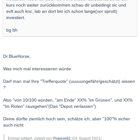
kurs noch weiter zurückkommen.schau dir unbedingt sic und
evlt auch knc, lab an dort bin ich schon lange(vor sprott)
investiert.
bg bh
Dr.BlueHorse,
Was mich mal interessieren würde:
Darf man mal Ihre "Trefferquote" (uuuuungefähr/geschätzt) wissen
?
Also "von 10/100 würden, "am Ende" XX% "im Grünen", und XX%
"Im Roten" rausgehen"(Das "Depot verlassen").
Deine dürfte ziemlich hoch sein, schätze ich, aber "100"% sicher
auch nicht.
Einmal editiert, zuletzt von
Popeye82
(
24. August 2021
)