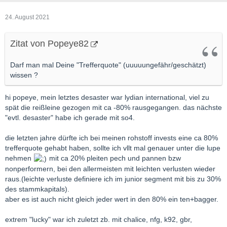
24. August 2021
Zitat von Popeye82
Darf man mal Deine "Trefferquote" (uuuuungefähr/geschätzt)
wissen ?
hi popeye, mein letztes desaster war lydian international, viel zu
spät die reißleine gezogen mit ca -80% rausgegangen. das nächste
"evtl. desaster" habe ich gerade mit so4.
die letzten jahre dürfte ich bei meinen rohstoff invests eine ca 80%
trefferquote gehabt haben, sollte ich vllt mal genauer unter die lupe
nehmen
mit ca 20% pleiten pech und pannen bzw
nonperformern, bei den allermeisten mit leichten verlusten wieder
raus.(leichte verluste definiere ich im junior segment mit bis zu 30%
des stammkapitals).
aber es ist auch nicht gleich jeder wert in den 80% ein ten+bagger.
extrem "lucky" war ich zuletzt zb. mit chalice, nfg, k92, gbr,