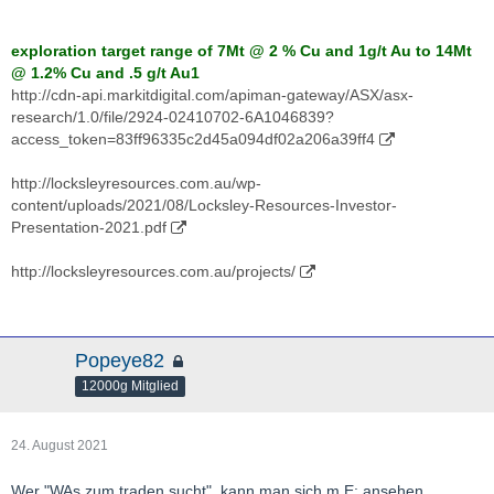
exploration target range of 7Mt @ 2 % Cu and 1g/t Au to 14Mt
@ 1.2% Cu and .5 g/t Au1
http://cdn-api.markitdigital.com/apiman-gateway/ASX/asx-
research/1.0/file/2924-02410702-6A1046839?
access_token=83ff96335c2d45a094df02a206a39ff4
http://locksleyresources.com.au/wp-
content/uploads/2021/08/Locksley-Resources-Investor-
Presentation-2021.pdf
http://locksleyresources.com.au/projects/
Popeye82
12000g Mitglied
24. August 2021
Wer "WAs zum traden sucht", kann man sich m.E: ansehen