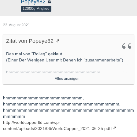
Popeye82
12000g Mitglied
23. August 2021
Zitat von Popeye82
Das mal von "Rolleg" geklaut
(Einer Der Wenigen User mit Denen ich "zusammenarbeite")
hmmmmmmmmmmmmmmmmmmmmmmmmm,
mag Diese Low-Grade-Wonder nicht sooooooo riesig,
Alles anzeigen
aber "heisst nicht dass Die immer sinnlos(chancenBEfreit) sind"
hmmmmmmmmmmmmmmmmmmmmm,
hmmmmmmmmmmmmmmmmmmmmmmmmmmmmmmm,
World Copper Reports 426 Million Tonne Oxide Copper
hmmmmmmmmmmmmmmmmmmmmmmmmmmmmmmmmmmm
Resource at Redefined Escalones Project
mmmmmm
http://worldcopperltd.com/wp-
- World Copper reports an updated inferred resource estimate
content/uploads/2021/06/WorldCopper_2021-06-25.pdf
of 426 million tonnes at 0.367% total copper in the oxidized zone