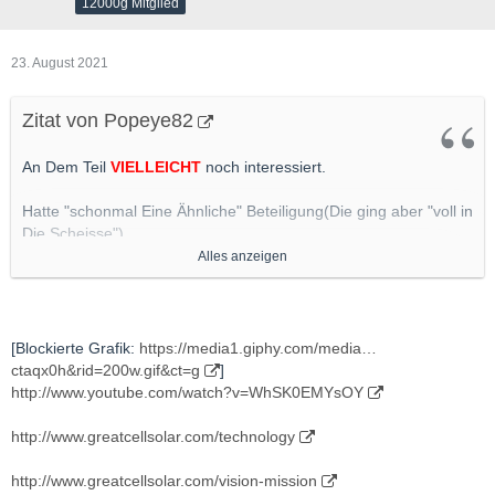
12000g Mitglied
23. August 2021
Zitat von Popeye82
An Dem Teil
VIELLEICHT
noch interessiert.
Hatte "schonmal Eine Ähnliche" Beteiligung(Die ging aber "voll in
Die Scheisse")
Alles anzeigen
[Blockierte Grafik:
https://scx2.b-
cdn.net/gfx/news/2018/5ae08f440dd02.jpg
]
[Blockierte Grafik:
https://media1.giphy.com/media…
http://kalkinemedia.com/au/greatcell-solar-limited/greatcells-psc-
ctaqx0h&rid=200w.gif&ct=g
]
in-the-transforming-energy-mix-of-the-world
http://www.youtube.com/watch?v=WhSK0EMYsOY
http://kalkinemedia.com/au/companies/technology/greatcell-
http://www.greatcellsolar.com/technology
energy-pty-ltd
http://www.greatcellsolar.com/vision-mission