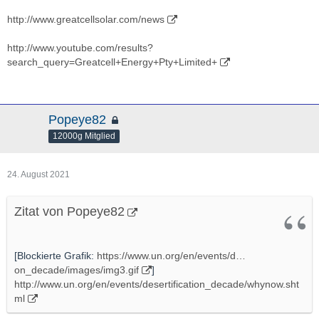
http://kalkinemedia.com/au/greatcell-solar-limited/greatcell-
energy-strategy-backed-by-mit-researchers
http://www.greatcellsolar.com/news
http://kalkinemedia.com/au/greatcell-solar-limited/greatcell-
http://www.youtube.com/results?
gears-up-to-disrupt-the-iot-micropower-market-with-the-hottest-
search_query=Greatcell+Energy+Pty+Limited+
new-material-in-the-solar-cell-industry
Popeye82
12000g Mitglied
24. August 2021
Zitat von Popeye82
[Blockierte Grafik:
https://www.un.org/en/events/d…
on_decade/images/img3.gif
]
http://www.un.org/en/events/desertification_decade/whynow.sht
ml