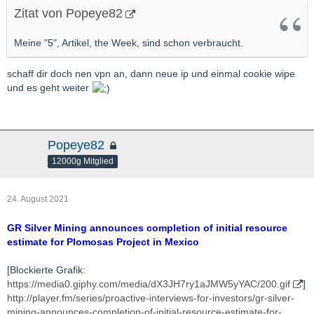
Zitat von Popeye82
Meine "5", Artikel, the Week, sind schon verbraucht.
schaff dir doch nen vpn an, dann neue ip und einmal cookie wipe
und es geht weiter
Popeye82
12000g Mitglied
24. August 2021
GR Silver Mining announces completion of initial resource
estimate for Plomosas Project in Mexico
[Blockierte Grafik:
https://media0.giphy.com/media/dX3JH7ry1aJMW5yYAC/200.gif
]
http://player.fm/series/proactive-interviews-for-investors/gr-silver-
mining-announces-completion-of-initial-resource-estimate-for-