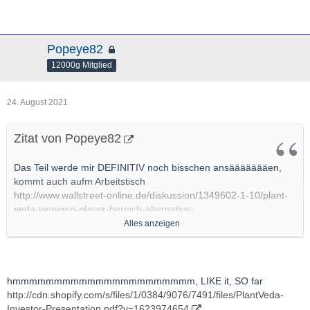
Popeye82
12000g Mitglied
24. August 2021
Zitat von Popeye82
Das Teil werde mir DEFINITIV noch bisschen ansäääääääen,
kommt auch aufm Arbeitstisch
http://www.wallstreet-online.de/diskussion/1349602-1-10/plant-
veda-wenigen-player-bereich-alternative-
foods#beitrag_69135137
Alles anzeigen
Einfach gesagt, "einfach weil ich auf WInni2 äuuuuusserst Viel
halte"(und an "Diesem" Bereich auch sehr, sehr interessiert bin).
hmmmmmmmmmmmmmmmmmmmmmm, LIKE it, SO far
http://cdn.shopify.com/s/files/1/0384/9076/7491/files/PlantVeda-
In "Special" Nutrition ARea halte aber schon ein bisschen
Investor-Presentation.pdf?v=1623974654