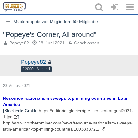
Musterdepots von Mitgliedern für Mitglieder
"Popeye's Corner, All around"
Popeye82
28. Juni 2021
Geschlossen
Popeye82
12000g Mitglied
23. August 2021
Resource nationalism sweeps top mining countries in Latin
America
[Blockierte Grafik:
https://editorial.glacierrig.c…roft-rni-august2021-
1.jpg
]
http://www.northernminer.com/news/resource-nationalism-sweeps-
latin-american-top-mining-countries/1003833721/