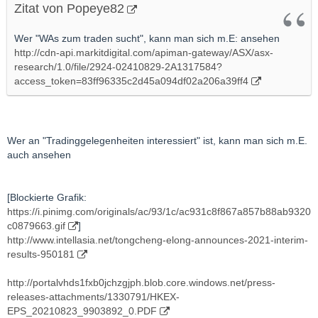
Zitat von Popeye82
Wer "WAs zum traden sucht", kann man sich m.E: ansehen
http://cdn-api.markitdigital.com/apiman-gateway/ASX/asx-
research/1.0/file/2924-02410829-2A1317584?
access_token=83ff96335c2d45a094df02a206a39ff4
Wer an "Tradinggelegenheiten interessiert" ist, kann man sich m.E.
auch ansehen
[Blockierte Grafik:
https://i.pinimg.com/originals/ac/93/1c/ac931c8f867a857b88ab9320
c0879663.gif
]
http://www.intellasia.net/tongcheng-elong-announces-2021-interim-
results-950181
http://portalvhds1fxb0jchzgjph.blob.core.windows.net/press-
releases-attachments/1330791/HKEX-
EPS_20210823_9903892_0.PDF