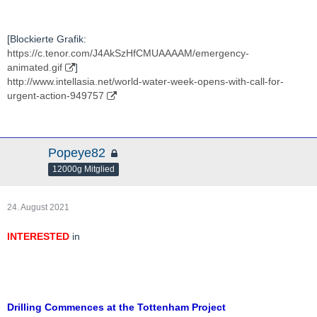
[Blockierte Grafik:
https://c.tenor.com/J4AkSzHfCMUAAAAM/emergency-
animated.gif
]
http://www.intellasia.net/world-water-week-opens-with-call-for-
urgent-action-949757
Popeye82
12000g Mitglied
24. August 2021
INTERESTED
in
Drilling Commences at the Tottenham Project