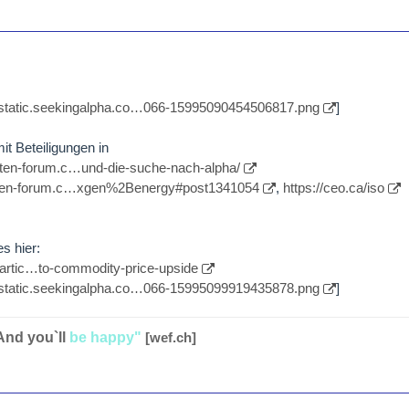
//static.seekingalpha.co…066-15995090454506817.png
]
it Beteiligungen in
iten-forum.c…und-die-suche-nach-alpha/
eiten-forum.c…xgen%2Benergy#post1341054
,
https://ceo.ca/iso
es hier:
/artic…to-commodity-price-upside
//static.seekingalpha.co…066-15995099919435878.png
]
And you`ll
be happy"
[wef.ch]