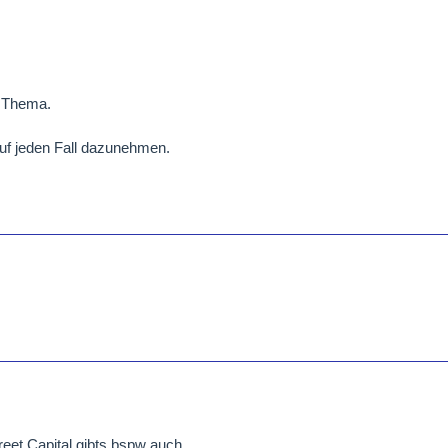
s Thema.
auf jeden Fall dazunehmen.
eet Capital gibts bspw auch.