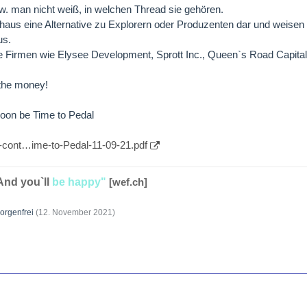
zw. man nicht weiß, in welchen Thread sie gehören.
chaus eine Alternative zu Explorern oder Produzenten dar und weise
us.
e Firmen wie Elysee Development, Sprott Inc., Queen`s Road Capital
 the money!
Soon be Time to Pedal
p-cont…ime-to-Pedal-11-09-21.pdf
And you`ll
be happy"
[wef.ch]
orgenfrei
(
12. November 2021
)