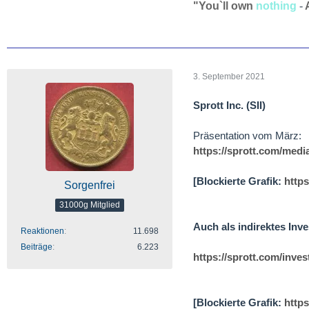
"You`ll own
nothing
-
3. September 2021
Sprott Inc. (SII)
Präsentation vom März:
https://sprott.com/med
[Blockierte Grafik:
https
Sorgenfrei
31000g Mitglied
Auch als indirektes Inv
Reaktionen
11.698
Beiträge
6.223
https://sprott.com/inve
[Blockierte Grafik:
http