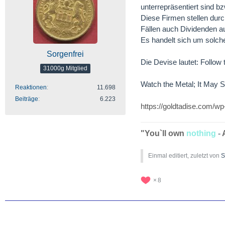
unterrepräsentiert sind b
Diese Firmen stellen dur
Fällen auch Dividenden a
Es handelt sich um solch
Sorgenfrei
Die Devise lautet: Follow
31000g Mitglied
Watch the Metal; It May 
Reaktionen
11.698
Beiträge
6.223
https://goldtadise.com/w
"You`ll own
nothing
-
Einmal editiert, zuletzt von
S
8