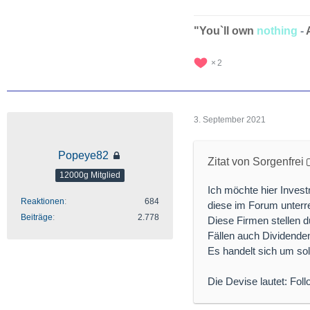
"You`ll own
nothing
-
2
3. September 2021
Popeye82
Zitat von Sorgenfrei
12000g Mitglied
Ich möchte hier Invest
Reaktionen
684
diese im Forum unterre
Beiträge
2.778
Diese Firmen stellen 
Fällen auch Dividende
Es handelt sich um so
Die Devise lautet: Fol