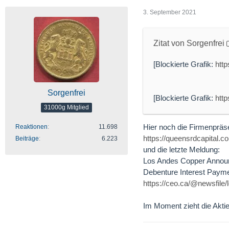
3. September 2021
Zitat von Sorgenfrei
[Blockierte Grafik:
htt
Sorgenfrei
[Blockierte Grafik:
htt
31000g Mitglied
Hier noch die Firmenpräse
Reaktionen
11.698
https://queensrdcapital.
Beiträge
6.223
und die letzte Meldung:
Los Andes Copper Announc
Debenture Interest Payme
https://ceo.ca/@newsfile
Im Moment zieht die Aktie