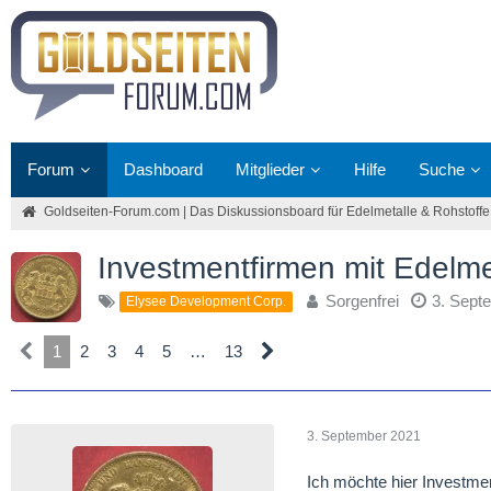
Forum
Dashboard
Mitglieder
Hilfe
Suche
Goldseiten-Forum.com | Das Diskussionsboard für Edelmetalle & Rohstoffe
Investmentfirmen mit Edelm
Sorgenfrei
3. Sept
Elysee Development Corp.
1
2
3
4
5
…
13
3. September 2021
Ich möchte hier Investmen