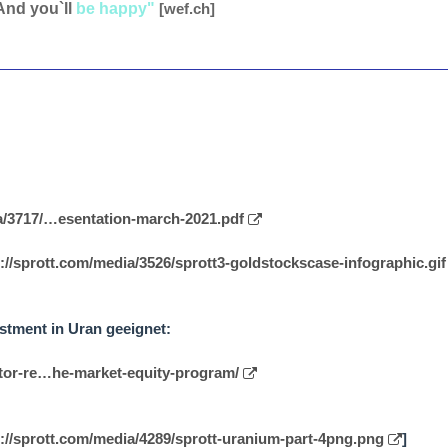
And you`ll
be happy"
[wef.ch]
ia/3717/…esentation-march-2021.pdf
://sprott.com/media/3526/sprott3-goldstockscase-infographic.gif
estment in Uran geeignet:
stor-re…he-market-equity-program/
s://sprott.com/media/4289/sprott-uranium-part-4png.png
]