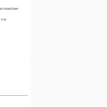
n in manchen
 u.a.