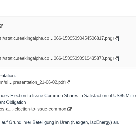
ps://static.seekingalpha.co…066-15995090454506817.png
]
ps://static.seekingalpha.co…066-15995099919435878.png
]
ntation:
com/si…presentation_21-06-02.pdf
es Election to Issue Common Shares in Satisfaction of US$5 Millio
nt Obligation
/los-a…-election-to-issue-common
 auf Grund ihrer Beteiligung in Uran (Nexgen, IsoEnergy) an.