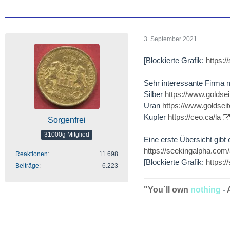
3. September 2021
[Blockierte Grafik:
https:
Sehr interessante Firma m
Silber
https://www.goldse
Uran
https://www.golds
Kupfer
https://ceo.ca/la
Sorgenfrei
31000g Mitglied
Eine erste Übersicht gibt 
https://seekingalpha.com
Reaktionen
11.698
[Blockierte Grafik:
https:
Beiträge
6.223
"You`ll own
nothing
-