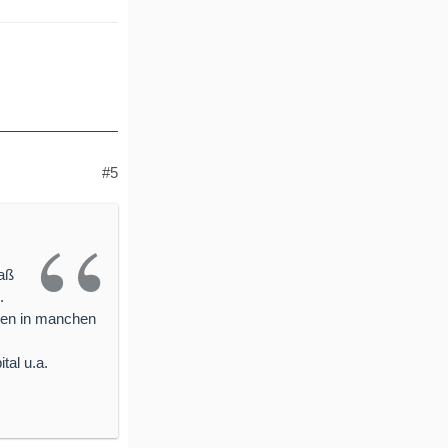
#5
daß
.
isen in manchen
tal u.a.