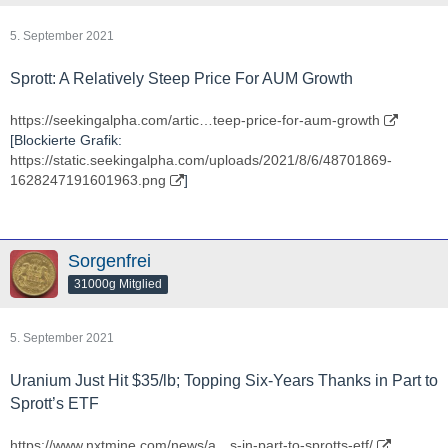
5. September 2021
Sprott: A Relatively Steep Price For AUM Growth
https://seekingalpha.com/artic…teep-price-for-aum-growth
[Blockierte Grafik:
https://static.seekingalpha.com/uploads/2021/8/6/48701869-
1628247191601963.png
]
Sorgenfrei
31000g Mitglied
5. September 2021
Uranium Just Hit $35/lb; Topping Six-Years Thanks in Part to
Sprott’s ETF
https://www.nxtmine.com/news/a…s-in-part-to-sprotts-etf/