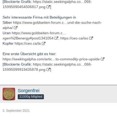
[Blockierte Grafik:
https://static.seekingalpha.co…066-
15995090454506817.png
]
Sehr interessante Firma mit Beteiligungen in
Silber
https://www.goldseiten-forum.c…und-die-suche-nach-
alpha/
Uran
https://www.goldseiten-forum.c…
xgen%2Benergy#post1341054
,
https://ceo.ca/iso
Kupfer
https://ceo.ca/la
Eine erste Übersicht gibt es hier:
https://seekingalpha.com/artic…to-commodity-price-upside
[Blockierte Grafik:
https://static.seekingalpha.co…066-
15995099919435878.png
]
Sorgenfrei
31000g Mitglied
3. September 2021