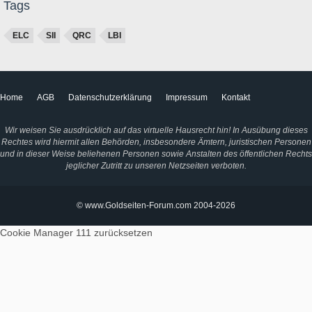
Tags
ELC
SII
QRC
LBI
Home
AGB
Datenschutzerklärung
Impressum
Kontakt
Wir weisen Sie ausdrücklich auf das virtuelle Hausrecht hin! In Ausübung dieses
Rechtes wird hiermit allen Behörden, insbesondere Ämtern, juristischen Personen
und in dieser Weise beliehenen Personen sowie Anstalten des öffentlichen Rechts
jeglicher Zutritt zu unseren Netzseiten verboten.
© www.Goldseiten-Forum.com 2004-2026
Cookie Manager 111
zurücksetzen