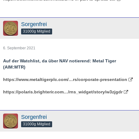
Sorgenfrei
31000g Mitglied
6. September 2021
Auf der Watchlist, da über NAV notierend: Metal Tiger
(AIM:MTR)
https://www.metaltigerplc.com/…rs/corporate-presentation
https://polaris.brighterir.com…/rns_widget/story/w3zjgdr
Sorgenfrei
31000g Mitglied