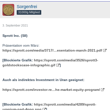
Sorgenfrei
31000g Mitglied
3. September 2021
Sprott Inc. (SII)
Präsentation vom März:
https://sprott.com/media/3717/…esentation-march-2021.pdf
[Blockierte Grafik:
https://sprott.com/media/3526/sprott3-
goldstockscase-infographic.gif
]
Auch als indirektes Investment in Uran geeignet:
https://sprott.com/investor-re…he-market-equity-program/
[Blockierte Grafik:
https://sprott.com/media/4289/sprott-
uranium-part-4png.png
]