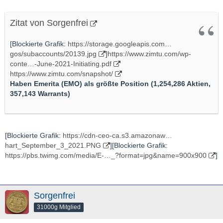
Zitat von Sorgenfrei
[Blockierte Grafik:
https://storage.googleapis.com…
gos/subaccounts/20139.jpg
]
https://www.zimtu.com/wp-
conte…-June-2021-Initiating.pdf
https://www.zimtu.com/snapshot/
Haben Emerita (EMO) als größte Position (1,254,286 Aktien,
357,143 Warrants)
[Blockierte Grafik:
https://cdn-ceo-ca.s3.amazonaw…
hart_September_3_2021.PNG
][Blockierte Grafik:
https://pbs.twimg.com/media/E-…_?format=jpg&name=900x900
]
Sorgenfrei
31000g Mitglied