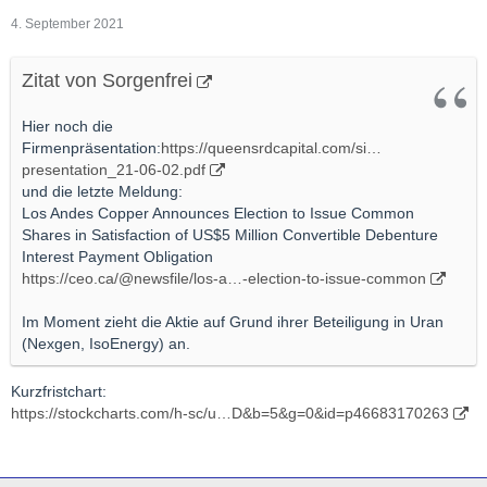
4. September 2021
Zitat von Sorgenfrei
Hier noch die
Firmenpräsentation:
https://queensrdcapital.com/si…
presentation_21-06-02.pdf
und die letzte Meldung:
Los Andes Copper Announces Election to Issue Common
Shares in Satisfaction of US$5 Million Convertible Debenture
Interest Payment Obligation
https://ceo.ca/@newsfile/los-a…-election-to-issue-common
Im Moment zieht die Aktie auf Grund ihrer Beteiligung in Uran
(Nexgen, IsoEnergy) an.
Kurzfristchart:
https://stockcharts.com/h-sc/u…D&b=5&g=0&id=p46683170263