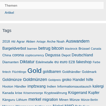
Themen
Artikel
Tags
Auswandern
2018
Agrar
Aktien
Arche Noah
Afd
Anlage
betrug
bitcoin
Bargeldverbot
barren
Brüssel
blackrock
Canada
corona
Degussa
Deutschland
China
Depot
cryptocurrency
Diktatur
eu
euro
fakeshop
Diamanten
Edelmetalle
EZB
Farbe
Gold
goldbarren
Goldhändler
Goldmark
fintech
Flüchtlinge
Goldmünzen
Goldmünze
groko
Handel
hilfe
Goldpreis
impfzwang
kalergi
Hooton
Händler
Indien
Informationsaustausch
Krügerrand
Kupfer
Kanada
krise
Kryptowährung
Krisenvorsorge
merkel
migration
Känguru
Lithium
Minen
Münze
Münze Berlin