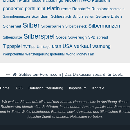
Nickel
NWO
Münzen
Münzmesse
ngo
Palladium
NatGas
Platin
pandemie
perth mint
rente
Rohstoffe
Russland
sammeln
Scandium
Seltene Erden
Sammlermünzen
Schliessfach
Schulz
selten
Silber
Silbermünzen
Sicherheit
Silberbarren
Silberbesteck
Silberspiel
Soros
Sovereign
Silberpunze
SPD
spread
verkauf
Tippspiel
uran
USA
warnung
TV-Tipp
Umfrage
Wertpotential
Wertsteigerungspotential
World Money Fair
Goldseiten-Forum.com | Das Diskussionsboard für Edelmetalle & Rohstoffe
Home
AGB
Datenschutzerklärung
Impressum
Kontakt
Wir weisen Sie ausdrücklich auf das virtuelle Hausrecht hin! In Ausübung dieses
Rechtes wird hiermit allen Behörden, insbesondere Ämtern, juristischen Personen
und in dieser Weise beliehenen Personen sowie Anstalten des öffentlichen Rechts
jeglicher Zutritt zu unseren Netzseiten verboten.