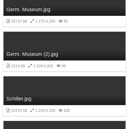
Germ. Museum.jpg
327,57 kB
1.175×1.200
66
Germ. Museum (2).jpg
313,6 kB
1.218×1.200
58
Schiller.jpg
324,57 kB
1.224×1.200
100