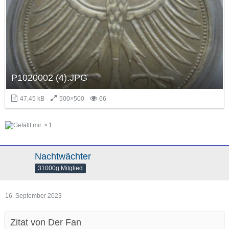
P1020002 (4).JPG
47,45 kB
500×500
66
1
Nachtwächter
31000g Mitglied
16. September 2023
Zitat von Der Fan