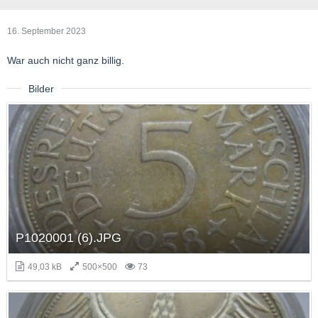
16. September 2023
War auch nicht ganz billig.
Bilder
P1020001 (6).JPG
49,03 kB
500×500
73