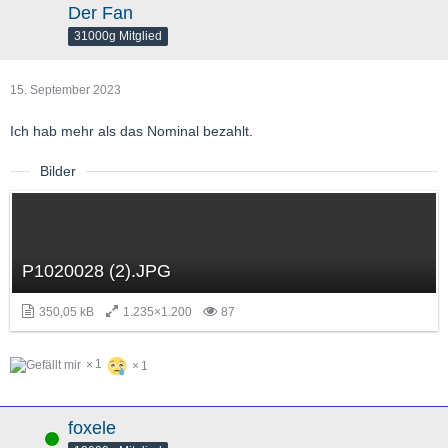
Der Fan
31000g Mitglied
15. September 2023
Ich hab mehr als das Nominal bezahlt.
Bilder
P1020028 (2).JPG
350,05 kB
1.235×1.200
87
1
1
foxele
Online