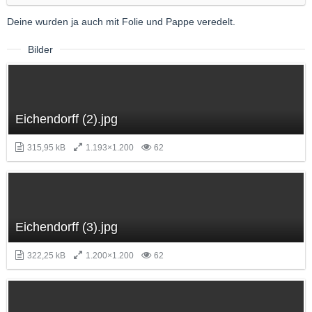
Deine wurden ja auch mit Folie und Pappe veredelt.
Bilder
Eichendorff (2).jpg
315,95 kB
1.193×1.200
62
Eichendorff (3).jpg
322,25 kB
1.200×1.200
62