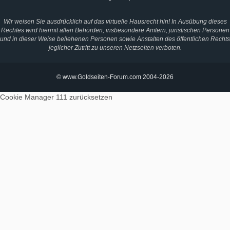
Wir weisen Sie ausdrücklich auf das virtuelle Hausrecht hin! In Ausübung dieses
Rechtes wird hiermit allen Behörden, insbesondere Ämtern, juristischen Personen
und in dieser Weise beliehenen Personen sowie Anstalten des öffentlichen Rechts
jeglicher Zutritt zu unseren Netzseiten verboten.
© www.Goldseiten-Forum.com 2004-2026
Cookie Manager 111
zurücksetzen