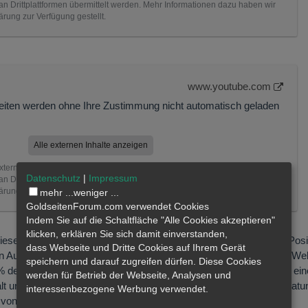
 Drittplattformen übermittelt werden. Mehr Informationen dazu haben wir
ärung zur Verfügung gestellt.
www.youtube.com
Seiten werden ohne Ihre Zustimmung nicht automatisch geladen
Alle externen Inhalte anzeigen
xternen Inhalte erklären Sie sich damit einverstanden, dass
Datenschutz
|
Impressum
 Drittplattformen übermittelt werden. Mehr Informationen dazu haben wir
ärung zur Verfügung gestellt.
mehr ...
weniger ...
GoldseitenForum.com verwendet Cookies
Indem Sie auf die Schaltfläche "Alle Cookies akzeptieren"
klicken, erklären Sie sich damit einverstanden,
eses Metall zu spielen, eine für meine Verhältnisse recht große, Posi
dass
Webseite
und Dritte Cookies auf Ihrem Gerät
en Aussagen Zugang zu einem der größten Bismutressourcen der Wel
speichern und darauf zugreifen dürfen. Diese Cookies
% der globalen bekannten Bismut Reserven. Dazu haben sie über ei
werden für Betrieb der Webseite, Analysen und
alt und etwas Kupfer. Alle Angaben ohne Gewähr!
Keine Anlageberatu
interessenbezogene Werbung verwendet.
on Forenaktivitäten unter Gleichgesinnten, ich bin investiert.