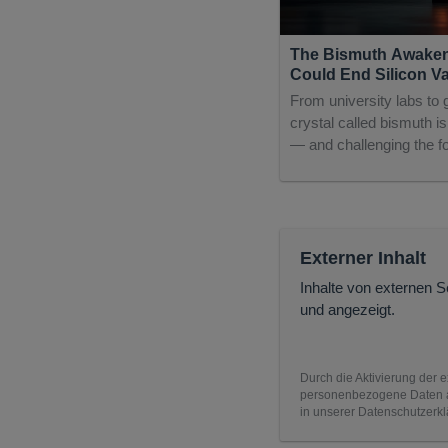
The Bismuth Awaken
Could End Silicon Va
From university labs to
crystal called bismuth is
— and challenging the f
Externer Inhalt
Inhalte von externen 
und angezeigt.
Durch die Aktivierung der e
personenbezogene Daten an
in unserer Datenschutzerkl