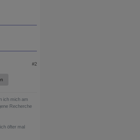
#2
en
nen ich mich am
igene Recherche
ch öfter mal