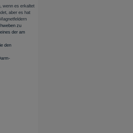
, wenn es erkaltet
det, aber es hat
 Magnetfeldern
Schweben zu
 eines der am
ie den
-Darm-