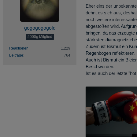
Eher eins der unbekannten
dehnt es sich aus, deshal
noch weitere interessant
abgestoßen wird
.
Aufgrun
gogogogogold
bringen, da das erzeugte
5000g Mitglied
stärksten diamagnetischen
Zudem ist Bismut ein Küns
Reaktionen
1.229
Regenbogen reflektieren.
Beiträge
764
Auch ist Bismut ein Blei
Beschwerden.
Ist es auch der letzte "hot