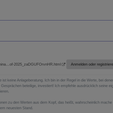
n-china…of-2025_zaDGUFOrvnHR.html
Anmelden oder registrier
e ist keine Anlageberatung. Ich bin in der Regel in die Werte, bei de
esprächen beteilige, investiert! Ich empfehle ausdrücklich seine e
ieren.
ionen zu den Werten aus dem Kopf, das heißt, wahrscheinlich mache i
 dem neuesten Stand.