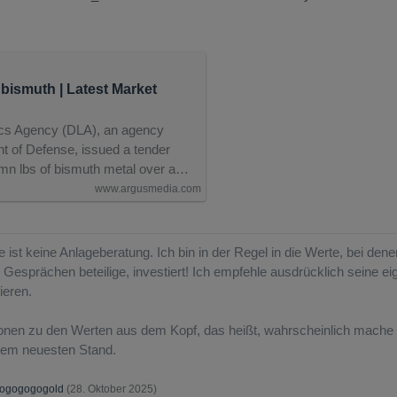
 bismuth | Latest Market
cs Agency (DLA), an agency
t of Defense, issued a tender
2mn lbs of bismuth metal over a…
www.argusmedia.com
e ist keine Anlageberatung. Ich bin in der Regel in die Werte, bei de
esprächen beteilige, investiert! Ich empfehle ausdrücklich seine e
ieren.
ionen zu den Werten aus dem Kopf, das heißt, wahrscheinlich mache i
 dem neuesten Stand.
ogogogogold
(
28. Oktober 2025
)