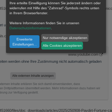
Ihre erteilte Einwilligung können Sie jederzeit ändern oder
widerrufen mit Hilfe des "Zahnrad"-Symbols rechts unten
51660/files/doc_presentations/2024/07/240701-fortune-minerals-nico
in Ihrem Browserfenster.
Weitere Informationen finden Sie in unseren
ltet und die Website ein abschreckendes Beispiel
Datenschutzinformationen
.
als.com/news/press-releases/default.aspx
Nur notwendige akzeptieren
Erweiterte
Einstellungen
...
Alle Cookies akzeptieren
www.youtube.com
Seiten werden ohne Ihre Zustimmung nicht automatisch geladen
Alle externen Inhalte anzeigen
xternen Inhalte erklären Sie sich damit einverstanden, dass
 Drittplattformen übermittelt werden. Mehr Informationen dazu haben wir
ärung zur Verfügung gestellt.
451660/files/doc_downloads/articles/2025/250908-Paydirt-Fortune-cap