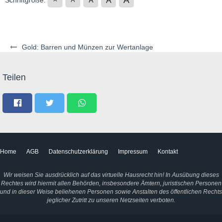
A
A
Schriftgröße:
A
A
Gold: Barren und Münzen zur Wertanlage
Teilen
Home
AGB
Datenschutzerklärung
Impressum
Kontakt
Wir weisen Sie ausdrücklich auf das virtuelle Hausrecht hin! In Ausübung dieses
Rechtes wird hiermit allen Behörden, insbesondere Ämtern, juristischen Personen
und in dieser Weise beliehenen Personen sowie Anstalten des öffentlichen Rechts
jeglicher Zutritt zu unseren Netzseiten verboten.