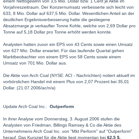
einem Nettogewinn von 3,5 Mio. Dollar bzw. 1 Cent je Aktie im
Vorjahreszeitraum. Der Konzernumsatz verbesserte sich leicht von
633, 8 Mio. Dollar auf 637,5 Mio. Dollar. Wesentlichen Anteil an der
deutlichen Ergebnisverbesserung hatte die gestiegene
Absatzmarge je verkaufter Tonne Kohle, welche von 2,69 Dollar pro
Tonne auf 5,18 Dollar pro Tonne erhöht werden konnte.
Analysten hatten zuvor ein EPS von 43 Cents sowie einen Umsatz
von 627 Mio. Dollar erwartet. Für das laufende Quartal gehen
Marktbeobachter von einem EPS von 58 Cents sowie einem
Umsatz von 701 Mio. Dollar aus.
Die Aktie von Arch Coal (NYSE: ACI - Nachrichten) notiert aktuell im
vorbörslichen Handel mit einem Plus von 2,07 Prozent bei 35,01
Dollar. (21.07.2006/ac/n/a)
Update Arch Coal Inc.:
Outperform
In ihrer Analyse vom Donnerstag, 3. August 2006 stufen die
Analysten von Friedman, Billings Ramsey & Co die Aktie des
Unternehmens Arch Coal Inc. von "Mkt Perform" auf "Outperform"
herauf. Das Kursziel für die Aktie liegt momentan bei
62.5 $.