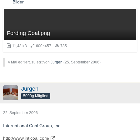
Bilder
Fording Coal.png
11,48 kB
600×457
785
4 Mal editiert, zuletzt von
Jürgen
(
25. September 2006
)
Jürgen
5000g Mitglied
22. September 2006
International Coal Group, Inc.
http://www.intlcoal.com/