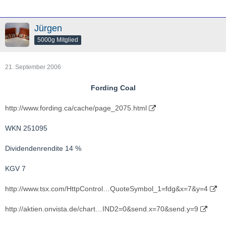
Jürgen
5000g Mitglied
21. September 2006
Fording Coal
http://www.fording.ca/cache/page_2075.html
WKN 251095
Dividendenrendite 14 %
KGV 7
http://www.tsx.com/HttpControl…QuoteSymbol_1=fdg&x=7&y=4
http://aktien.onvista.de/chart…IND2=0&send.x=70&send.y=9