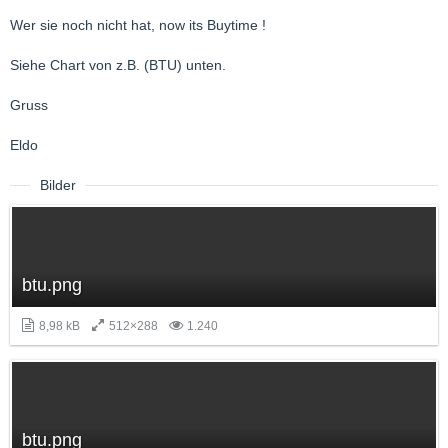
Wer sie noch nicht hat, now its Buytime !
Siehe Chart von z.B. (BTU) unten.
Gruss
Eldo
Bilder
btu.png
8,98 kB
512×288
1.240
btu.png