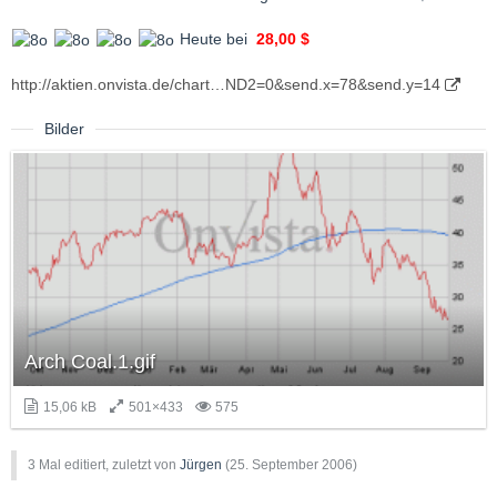
Heute bei
28,00 $
http://aktien.onvista.de/chart…ND2=0&send.x=78&send.y=14
Bilder
Arch Coal.1.gif
15,06 kB
501×433
575
3 Mal editiert, zuletzt von
Jürgen
(
25. September 2006
)