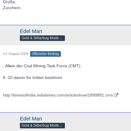
Grüße,
Zucchero
Edel Man
Gold & Silberbug Moderator
14. August 2006
Offizieller Beitrag
..Allein der Coal Mining Task Force (CMT).
8 -10 davon für Indien bestimmt .
http://timesofindia.indiatimes.com/articleshow/1890891.cms
Edel Man
Gold & Silberbug Moderator