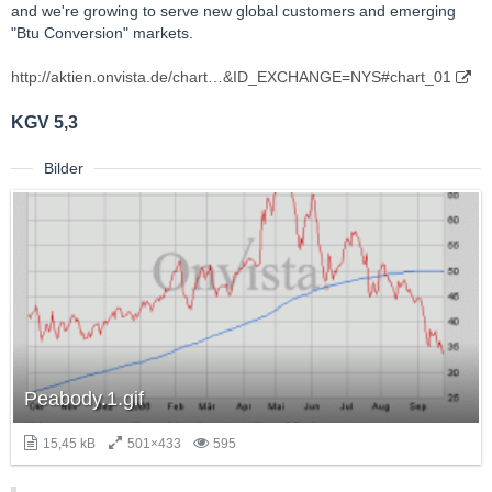
and we're growing to serve new global customers and emerging
"Btu Conversion" markets.
http://aktien.onvista.de/chart…&ID_EXCHANGE=NYS#chart_01
KGV 5,3
Bilder
Peabody.1.gif
15,45 kB
501×433
595