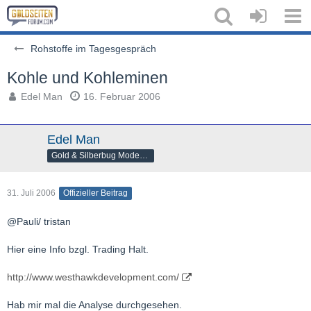
Rohstoffe im Tagesgespräch
Kohle und Kohleminen
Edel Man
16. Februar 2006
Edel Man
Gold & Silberbug Moderator
31. Juli 2006
Offizieller Beitrag
@Pauli/ tristan
Hier eine Info bzgl. Trading Halt.
http://www.westhawkdevelopment.com/
Hab mir mal die Analyse durchgesehen.