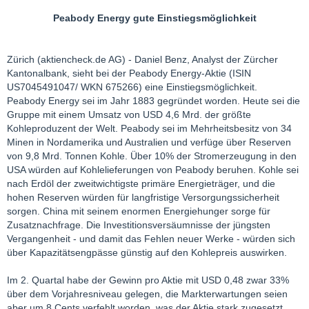
Peabody Energy gute Einstiegsmöglichkeit
Zürich (aktiencheck.de AG) - Daniel Benz, Analyst der Zürcher
Kantonalbank, sieht bei der Peabody Energy-Aktie (ISIN
US7045491047/ WKN 675266) eine Einstiegsmöglichkeit.
Peabody Energy sei im Jahr 1883 gegründet worden. Heute sei die
Gruppe mit einem Umsatz von USD 4,6 Mrd. der größte
Kohleproduzent der Welt. Peabody sei im Mehrheitsbesitz von 34
Minen in Nordamerika und Australien und verfüge über Reserven
von 9,8 Mrd. Tonnen Kohle. Über 10% der Stromerzeugung in den
USA würden auf Kohlelieferungen von Peabody beruhen. Kohle sei
nach Erdöl der zweitwichtigste primäre Energieträger, und die
hohen Reserven würden für langfristige Versorgungssicherheit
sorgen. China mit seinem enormen Energiehunger sorge für
Zusatznachfrage. Die Investitionsversäumnisse der jüngsten
Vergangenheit - und damit das Fehlen neuer Werke - würden sich
über Kapazitätsengpässe günstig auf den Kohlepreis auswirken.
Im 2. Quartal habe der Gewinn pro Aktie mit USD 0,48 zwar 33%
über dem Vorjahresniveau gelegen, die Markterwartungen seien
aber um 8 Cents verfehlt worden, was der Aktie stark zugesetzt