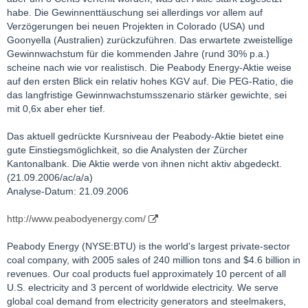
habe. Die Gewinnenttäuschung sei allerdings vor allem auf
Verzögerungen bei neuen Projekten in Colorado (USA) und
Goonyella (Australien) zurückzuführen. Das erwartete zweistellige
Gewinnwachstum für die kommenden Jahre (rund 30% p.a.)
scheine nach wie vor realistisch. Die Peabody Energy-Aktie weise
auf den ersten Blick ein relativ hohes KGV auf. Die PEG-Ratio, die
das langfristige Gewinnwachstumsszenario stärker gewichte, sei
mit 0,6x aber eher tief.
Das aktuell gedrückte Kursniveau der Peabody-Aktie bietet eine
gute Einstiegsmöglichkeit, so die Analysten der Zürcher
Kantonalbank. Die Aktie werde von ihnen nicht aktiv abgedeckt.
(21.09.2006/ac/a/a)
Analyse-Datum: 21.09.2006
http://www.peabodyenergy.com/
Peabody Energy (NYSE:BTU) is the world's largest private-sector
coal company, with 2005 sales of 240 million tons and $4.6 billion in
revenues. Our coal products fuel approximately 10 percent of all
U.S. electricity and 3 percent of worldwide electricity. We serve
global coal demand from electricity generators and steelmakers,