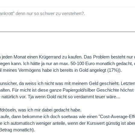
ankrott" denn nur so schwer zu verstehen?.
n jeden Monat einen Krügerrand zu kaufen. Das Problem besteht nur d
e legen kann. Ich hätte ja nur an max. 50-100 Euro monatlich gedach
eil meines Vermögens habe ich bereits in Gold angelegt (17%)).
u unsicher, da weiss ich nicht was mit meinem Geld geschieht. Letzt
lten. Für micht ist diese ganze Papiergold/silber Geschichte höchst 
e natürlich vor. Tja wenn Gold nicht so verdammt teuer wäre…
fdröseln, was ich mir dabei gedacht habe.
kaufe, dann bekomme ich doch soetwas wie einen "Cost-Average-Eff
e ich automatisch weniger anteile, wenn der Kurswert günstig ist aber
 Betrag monatlich).