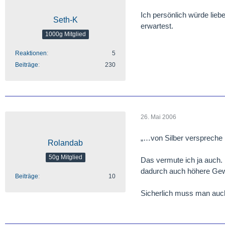
Ich persönlich würde lieb
Seth-K
erwartest.
1000g Mitglied
Reaktionen
5
Beiträge
230
26. Mai 2006
„…von Silber verspreche 
Rolandab
50g Mitglied
Das vermute ich ja auch. 
dadurch auch höhere Gewi
Beiträge
10
Sicherlich muss man auc