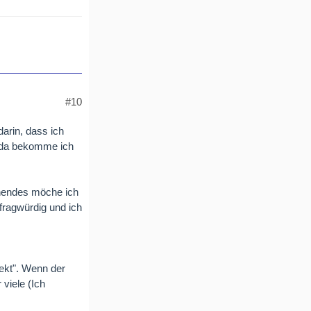
#10
arin, dass ich
t, da bekomme ich
enendes möche ich
fragwürdig und ich
ekt". Wenn der
 viele (Ich