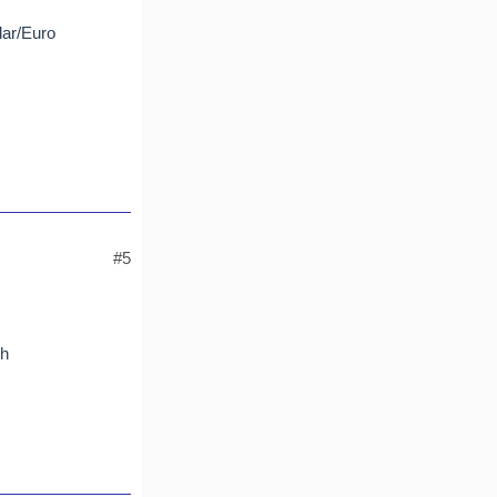
lar/Euro
#5
ch