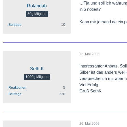
…Tja und soll ich währung
Rolandab
in $ notiert?
50g Mitglied
Kann mir jemand da ein p
Beiträge
10
26. Mai 2006
Interessanter Ansatz. Soll
Seth-K
Silber ist das anders weil
1000g Mitglied
verspreche ich mir aber 
Viel Erfolg
Reaktionen
5
Gruß SethK
Beiträge
230
26. Mai 2006