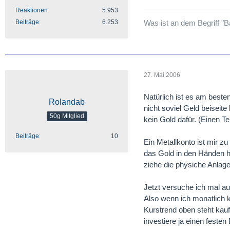
Reaktionen
5.953
Beiträge
6.253
Was ist an dem Begriff "B
27. Mai 2006
Natürlich ist es am beste
Rolandab
nicht soviel Geld beiseit
50g Mitglied
kein Gold dafür. (Einen T
Beiträge
10
Ein Metallkonto ist mir z
das Gold in den Händen ha
ziehe die physiche Anlag
Jetzt versuche ich mal au
Also wenn ich monatlich 
Kurstrend oben steht kauf
investiere ja einen festen