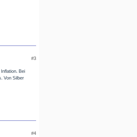
#3
nflation. Bei
s. Von Silber
#4