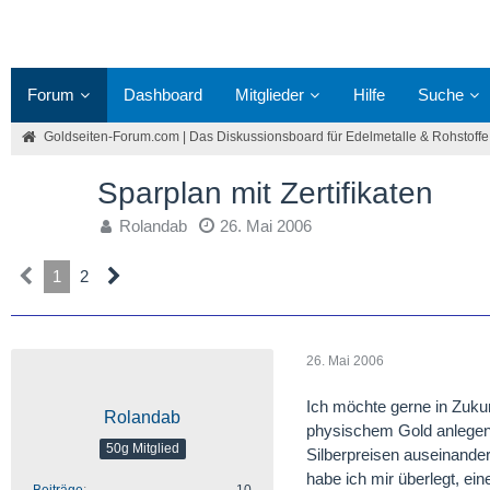
Forum
Dashboard
Mitglieder
Hilfe
Suche
Goldseiten-Forum.com | Das Diskussionsboard für Edelmetalle & Rohstoffe
Sparplan mit Zertifikaten
Rolandab
26. Mai 2006
1
2
26. Mai 2006
Ich möchte gerne in Zuku
Rolandab
physischem Gold anlegen.
50g Mitglied
Silberpreisen auseinander
habe ich mir überlegt, ein