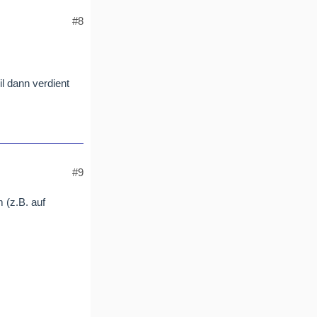
#8
l dann verdient
#9
 (z.B. auf