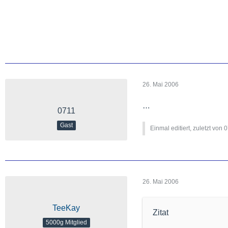
26. Mai 2006
…
0711
Gast
Einmal editiert, zuletzt von 
26. Mai 2006
TeeKay
Zitat
5000g Mitglied