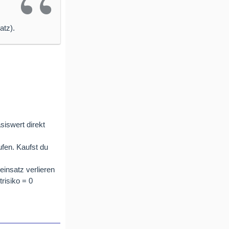
atz).
iswert direkt
fen. Kaufst du
insatz verlieren
risiko = 0