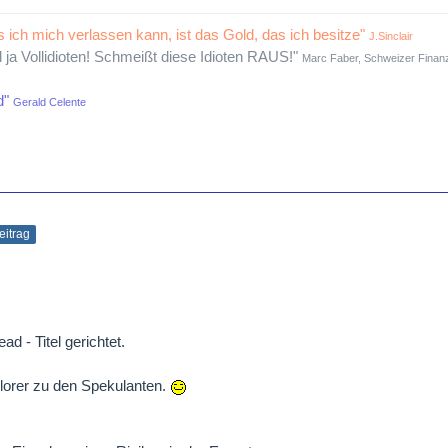
s ich mich verlassen kann, ist das Gold, das ich besitze"
J.Sinclair
d ja Vollidioten! Schmeißt diese Idioten RAUS!"
Marc Faber, Schweizer Finanz
d"
Gerald Celente
Beitrag
d - Titel gerichtet.
plorer zu den Spekulanten.