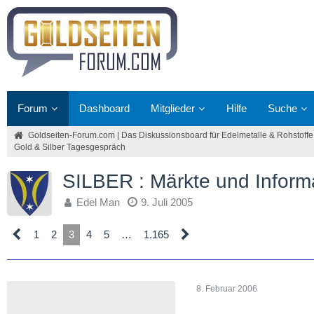
Forum
Dashboard
Mitglieder
Hilfe
Suche
Goldseiten-Forum.com | Das Diskussionsboard für Edelmetalle & Rohstoffe
Gold & Silber Tagesgespräch
SILBER : Märkte und Inform
Edel Man
9. Juli 2005
1
2
3
4
5
…
1.165
8. Februar 2006