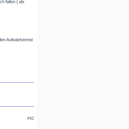
 fallen ( als
den Aufwärtstrend
#42