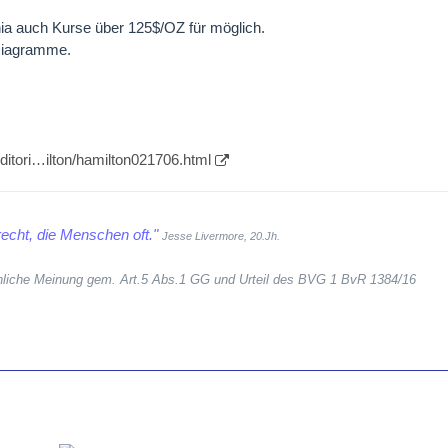
nia auch Kurse über 125$/OZ für möglich.
Diagramme.
ditori…ilton/hamilton021706.html
echt, die Menschen oft."
Jesse Livermore, 20.Jh.
sönliche Meinung gem. Art.5 Abs.1 GG und Urteil des BVG 1 BvR 1384/16