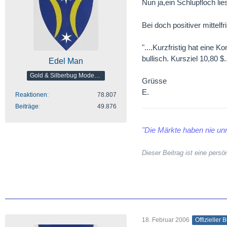
Nun ja,ein Schlupfloch li
Bei doch positiver mittelfri
"....Kurzfristig hat eine 
bullisch. Kursziel 10,80 $..
Edel Man
Gold & Silberbug Moderator
Grüsse
E.
Reaktionen
78.807
Beiträge
49.876
"Die Märkte haben nie unr
Dieser Beitrag ist eine per
18. Februar 2006
Offizieller 