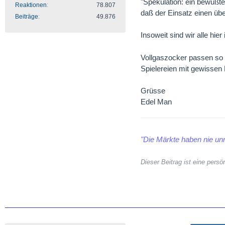
"Spekulation: ein bewußte
Reaktionen
78.807
daß der Einsatz einen überd
Beiträge
49.876
Insoweit sind wir alle hi
Vollgaszocker passen so 
Spielereien mit gewissen 
Grüsse
Edel Man
"Die Märkte haben nie unr
Dieser Beitrag ist eine per