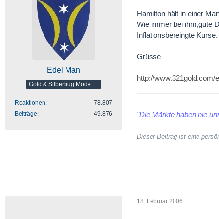
Hamilton hält in einer Ma
Wie immer bei ihm,gute 
Inflationsbereingte Kurse.
Grüsse
Edel Man
http://www.321gold.com/e
Gold & Silberbug Moderator
Reaktionen
78.807
Beiträge
49.876
"Die Märkte haben nie unr
Dieser Beitrag ist eine per
18. Februar 2006