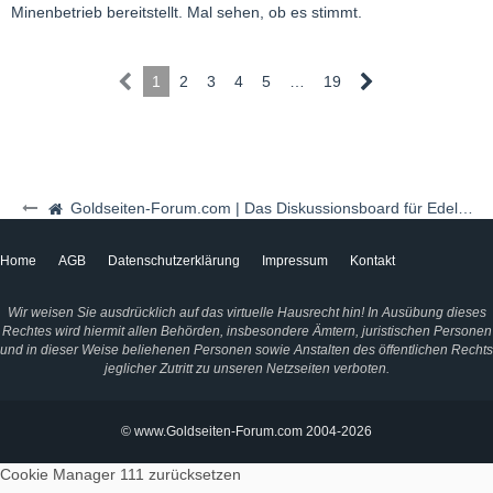
Minenbetrieb bereitstellt. Mal sehen, ob es stimmt.
1
2
3
4
5
…
19
Goldseiten-Forum.com | Das Diskussionsboard für Edelmetalle & Rohstoffe
Home
AGB
Datenschutzerklärung
Impressum
Kontakt
Wir weisen Sie ausdrücklich auf das virtuelle Hausrecht hin! In Ausübung dieses
Rechtes wird hiermit allen Behörden, insbesondere Ämtern, juristischen Personen
und in dieser Weise beliehenen Personen sowie Anstalten des öffentlichen Rechts
jeglicher Zutritt zu unseren Netzseiten verboten.
© www.Goldseiten-Forum.com 2004-2026
Cookie Manager 111
zurücksetzen