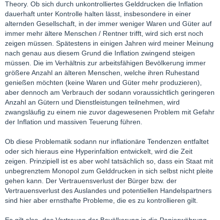
Theory. Ob sich durch unkontrolliertes Gelddrucken die Inflation
dauerhaft unter Kontrolle halten lässt, insbesondere in einer
alternden Gesellschaft, in der immer weniger Waren und Güter auf
immer mehr ältere Menschen / Rentner trifft, wird sich erst noch
zeigen müssen. Spätestens in einigen Jahren wird meiner Meinung
nach genau aus diesem Grund die Inflation zwingend steigen
müssen. Die im Verhältnis zur arbeitsfähigen Bevölkerung immer
größere Anzahl an älteren Menschen, welche ihren Ruhestand
genießen möchten (keine Waren und Güter mehr produzieren),
aber dennoch am Verbrauch der sodann voraussichtlich geringeren
Anzahl an Gütern und Dienstleistungen teilnehmen, wird
zwangsläufig zu einem nie zuvor dagewesenen Problem mit Gefahr
der Inflation und massiven Teuerung führen.
Ob diese Problematik sodann nur inflationäre Tendenzen entfaltet
oder sich hieraus eine Hyperinfaltion entwickelt, wird die Zeit
zeigen. Prinzipiell ist es aber wohl tatsächlich so, dass ein Staat mit
unbegrenztem Monopol zum Gelddrucken in sich selbst nicht pleite
gehen kann. Der Vertrauensverlust der Bürger bzw. der
Vertrauensverlust des Auslandes und potentiellen Handelspartners
sind hier aber ernsthafte Probleme, die es zu kontrollieren gilt.
Es gilt also, das Vertrauen der Bevölkerung in die Papierwährung