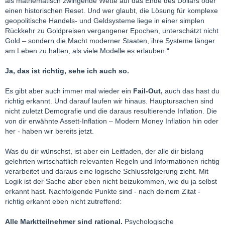
als mathematisch zwingende Wette auf das Ende des Dollars oder
Handelsregister: Amtsgericht Mannheim • HRB 220689
einen historischen Reset. Und wer glaubt, die Lösung für komplexe
Umsatzsteueridentifikationsnummer: DE 194 442 137
geopolitische Handels‑ und Geldsysteme liege in einer simplen
Rückkehr zu Goldpreisen vergangener Epochen, unterschätzt nicht
Könnte eine Gelegenheit sein. Da es ein Angebot ist, stelle ich
Gold – sondern die Macht moderner Staaten, ihre Systeme länger
es hier ein.
am Leben zu halten, als viele Modelle es erlauben.“
Gruß! Fritz
Ja, das ist richtig, sehe ich auch so.
[Blockierte Grafik: https://s-
Es gibt aber auch immer mal wieder ein
Fail-Out,
auch das hast du
install.avcdn.net/ipm/preview/icons/icon-
Virenfrei.
www.avg.com
richtig erkannt. Und darauf laufen wir hinaus. Hauptursachen sind
envelope-tick-green-avg-v1.png]
nicht zuletzt Demografie und die daraus resultierende Inflation. Die
von dir erwähnte Assett-Inflation – Modern Money Inflation hin oder
her - haben wir bereits jetzt.
Was du dir wünschst, ist aber ein Leitfaden, der alle dir bislang
gelehrten wirtschaftlich relevanten Regeln und Informationen richtig
verarbeitet und daraus eine logische Schlussfolgerung zieht. Mit
Logik ist der Sache aber eben nicht beizukommen, wie du ja selbst
erkannt hast. Nachfolgende Punkte sind - nach deinem Zitat -
richtig erkannt eben nicht zutreffend:
Alle Marktteilnehmer sind rational.
Psychologische