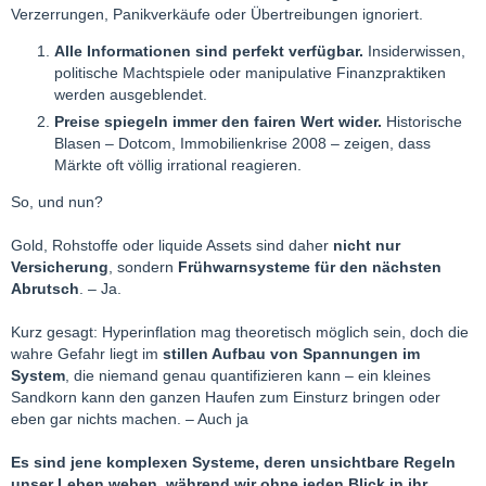
Verzerrungen, Panikverkäufe oder Übertreibungen ignoriert.
Alle Informationen sind perfekt verfügbar.
Insiderwissen,
politische Machtspiele oder manipulative Finanzpraktiken
werden ausgeblendet.
Preise spiegeln immer den fairen Wert wider.
Historische
Blasen – Dotcom, Immobilienkrise 2008 – zeigen, dass
Märkte oft völlig irrational reagieren.
So, und nun?
Gold, Rohstoffe oder liquide Assets sind daher
nicht nur
Versicherung
, sondern
Frühwarnsysteme für den nächsten
Abrutsch
. – Ja.
Kurz gesagt: Hyperinflation mag theoretisch möglich sein, doch die
wahre Gefahr liegt im
stillen Aufbau von Spannungen im
System
, die niemand genau quantifizieren kann – ein kleines
Sandkorn kann den ganzen Haufen zum Einsturz bringen oder
eben gar nichts machen. – Auch ja
Es sind jene komplexen Systeme, deren unsichtbare Regeln
unser Leben weben, während wir ohne jeden Blick in ihr