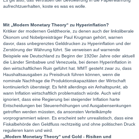
aufrechtzuerhalten, koste es was es wolle.
Mit „Modern Monetary Theory“ zu Hyperinflation?
Kritiker der modernen Geldtheorie, zu denen auch der linksliberale
Ökonom und Nobelpreisträger Paul Krugman gehört, warnen
davor, dass unbegrenztes Gelddrucken zu Hyperinflation und der
Zerstörung der Währung führt. Sie verweisen auf warnende
Beispiele wie Deutschland zu Beginn der 1920er Jahre oder aktuell
die Länder Simbabwe und Venezuela, bei denen Hyperinflation in
den wirtschaftlichen Ruin geführt hat. MMT gesteht zwar zu, dass
Haushaltsausgaben zu Preisdruck führen können, wenn die
nominale Nachfrage die Produktionskapazitäten der Wirtschaft
kontinuierlich übersteigt. Es fehlt allerdings ein Anhaltspunkt, ab
wann Inflation wirtschaftlich problematisch würde. Auch wird
ignoriert, dass eine Regierung bei steigender Inflation harte
Entscheidungen bei Steuererhöhungen und Ausgabensenkungen
getroffen werden müssten, da ansonsten Verteilkämpfe
vorprogrammiert wären. Es erscheint sehr unrealistisch, dass eine
Fiskalbehörde den Geldfluss rechtzeitig und ohne politischen Druck
regulieren kann und wird.
„Modern Monetary Theory“ und Gold - Risiken und