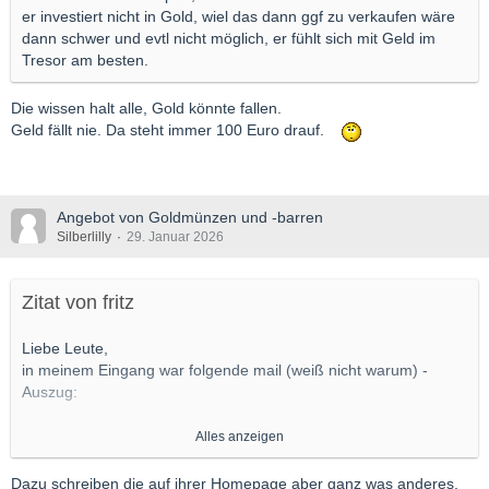
er investiert nicht in Gold, wiel das dann ggf zu verkaufen wäre
dann schwer und evtl nicht möglich, er fühlt sich mit Geld im
Tresor am besten.
Die wissen halt alle, Gold könnte fallen.
Geld fällt nie. Da steht immer 100 Euro drauf.
Angebot von Goldmünzen und -barren
Silberlilly
29. Januar 2026
Zitat von fritz
Liebe Leute,
in meinem Eingang war folgende mail (weiß nicht warum) -
Auszug:
Schultze & Braun Rechtsanwaltsgesellschaft für
Alles anzeigen
Insolvenzverwaltung mbH
Eisenbahnstraße 19-23 | 77855 Achern
Dazu schreiben die auf ihrer Homepage aber ganz was anderes.