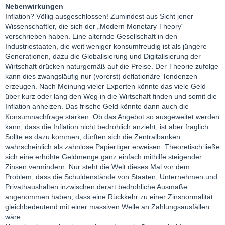
Nebenwirkungen
Inflation? Völlig ausgeschlossen! Zumindest aus Sicht jener
Wissenschaftler, die sich der „Modern Monetary Theory“
verschrieben haben. Eine alternde Gesellschaft in den
Industriestaaten, die weit weniger konsumfreudig ist als jüngere
Generationen, dazu die Globalisierung und Digitalisierung der
Wirtschaft drücken naturgemäß auf die Preise. Der Theorie zufolge
kann dies zwangsläufig nur (vorerst) deflationäre Tendenzen
erzeugen. Nach Meinung vieler Experten könnte das viele Geld
über kurz oder lang den Weg in die Wirtschaft finden und somit die
Inflation anheizen. Das frische Geld könnte dann auch die
Konsumnachfrage stärken. Ob das Angebot so ausgeweitet werden
kann, dass die Inflation nicht bedrohlich anzieht, ist aber fraglich.
Sollte es dazu kommen, dürften sich die Zentralbanken
wahrscheinlich als zahnlose Papiertiger erweisen. Theoretisch ließe
sich eine erhöhte Geldmenge ganz einfach mithilfe steigender
Zinsen vermindern. Nur steht die Welt dieses Mal vor dem
Problem, dass die Schuldenstände von Staaten, Unternehmen und
Privathaushalten inzwischen derart bedrohliche Ausmaße
angenommen haben, dass eine Rückkehr zu einer Zinsnormalität
gleichbedeutend mit einer massiven Welle an Zahlungsausfällen
wäre.