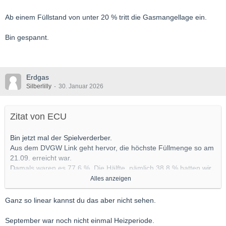
Ab einem Füllstand von unter 20 % tritt die Gasmangellage ein.
Bin gespannt.
Erdgas
Silberlilly
30. Januar 2026
Zitat von ECU
Bin jetzt mal der Spielverderber.
Aus dem DVGW Link geht hervor, die höchste Füllmenge so am
21.09. erreicht war.
Damals waren es 77,6 %. Die Hälfte, nämlich 38,8 % hatten wir
am 22.01. erreicht.
Alles anzeigen
Das sind 124 Tage.
In nochmal 124 Tagen ab diesem Datum ist der 26.05.
Ganz so linear kannst du das aber nicht sehen.
Der Tiefpunkt der Speicherstände war im vergangenen jahr um
den 03.04. erreicht.
September war noch nicht einmal Heizperiode.