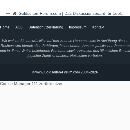
Goldseiten-Forum.com | Das Diskussionsboard für Edelmetalle & Rohstoffe
Home
AGB
Datenschutzerklärung
Impressum
Kontakt
Wir weisen Sie ausdrücklich auf das virtuelle Hausrecht hin! In Ausübung dieses
Rechtes wird hiermit allen Behörden, insbesondere Ämtern, juristischen Personen
und in dieser Weise beliehenen Personen sowie Anstalten des öffentlichen Rechts
jeglicher Zutritt zu unseren Netzseiten verboten.
© www.Goldseiten-Forum.com 2004-2026
Cookie Manager 111
zurücksetzen