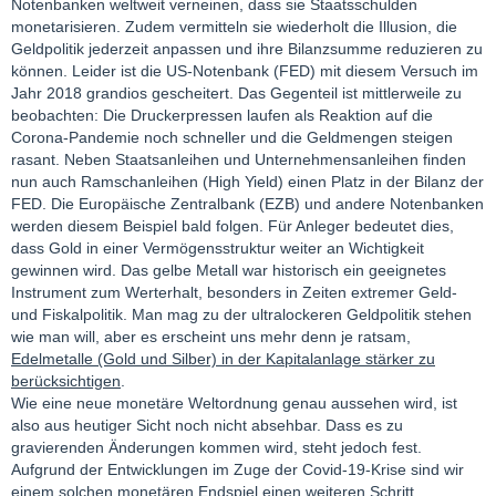
Notenbanken weltweit verneinen, dass sie Staatsschulden
monetarisieren. Zudem vermitteln sie wiederholt die Illusion, die
Geldpolitik jederzeit anpassen und ihre Bilanzsumme reduzieren zu
können. Leider ist die US-Notenbank (FED) mit diesem Versuch im
Jahr 2018 grandios gescheitert. Das Gegenteil ist mittlerweile zu
beobachten: Die Druckerpressen laufen als Reaktion auf die
Corona-Pandemie noch schneller und die Geldmengen steigen
rasant. Neben Staatsanleihen und Unternehmensanleihen finden
nun auch Ramschanleihen (High Yield) einen Platz in der Bilanz der
FED. Die Europäische Zentralbank (EZB) und andere Notenbanken
werden diesem Beispiel bald folgen. Für Anleger bedeutet dies,
dass Gold in einer Vermögensstruktur weiter an Wichtigkeit
gewinnen wird. Das gelbe Metall war historisch ein geeignetes
Instrument zum Werterhalt, besonders in Zeiten extremer Geld-
und Fiskalpolitik. Man mag zu der ultralockeren Geldpolitik stehen
wie man will, aber es erscheint uns mehr denn je ratsam,
Edelmetalle (Gold und Silber)
in der Kapitalanlage stärker zu
berücksichtigen
.
Wie eine neue monetäre Weltordnung genau aussehen wird, ist
also aus heutiger Sicht noch nicht absehbar. Dass es zu
gravierenden Änderungen kommen wird, steht jedoch fest.
Aufgrund der Entwicklungen im Zuge der Covid-19-Krise sind wir
einem solchen monetären Endspiel einen weiteren Schritt