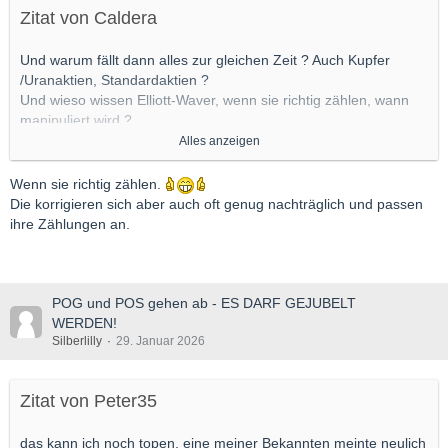
Zitat von Caldera
Und warum fällt dann alles zur gleichen Zeit ? Auch Kupfer
/Uranaktien, Standardaktien ?
Und wieso wissen Elliott-Waver, wenn sie richtig zählen, wann
manipuliert wird ?
Alles anzeigen
Nachtrag : Das nachgeholfen wird ist unbestritten ! Aber alles
mit Manipulation zu erklären, ist nicht
Wenn sie richtig zählen.
zielführend, denn dann wären wir dem machtlos ausgeliefert.
Die korrigieren sich aber auch oft genug nachträglich und passen
Wenn Kurse fallen, dann kommen mehrere Dinge zusammen.....
ihre Zählungen an.
POG und POS gehen ab - ES DARF GEJUBELT
WERDEN!
Silberlilly
29. Januar 2026
Zitat von Peter35
das kann ich noch topen, eine meiner Bekannten meinte neulich