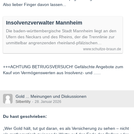
Also lieber Finger davon lassen...
Betr.: Verwertung von beweglichem Anlagevermögen aus
Insolvenz- und Restrukturierungsverfahren
...
Insolvenzverwalter Mannheim
Das aktuelle Verzeichnis umfasst Positionen aus folgenden
Die baden-württembergische Stadt Mannheim liegt an den
Kategorien:
Ufern des Neckars und des Rheins, der die Trennlinie zur
...
unmittelbar angrenzenden rheinland-pfälzischen…
Edelmetalle & Rohstoffe:
(
Anlagegoldbarren Heraeus
,
www.schultze-braun.de
Industriekupfer)
...
Für Rückfragen zum Verfahrensstand, zur Besichtigung der
+++ACHTUNG BETRUGSVERSUCH! Gefälschte Angebote zum
Exponate oder zur Kaufabwicklung steht Ihnen unser
Kauf von Vermögenswerten aus Insolvenz- und ......
zuständiger Sachbearbeiter zur Verfügung:
Dr. Thomas Dithmar
Telefon: +49 341 33975815
Wir sehen Ihrer Rückmeldung entgegen.
Gold ... Meinungen und Diskussionen
Mit freundlichen Grüßen
Silberlilly
28. Januar 2026
Rechtsanwalt Dr. Thomas Dithmar
Schultze & Braun GmbH
Du hast geschrieben:
Schultze & Braun Rechtsanwaltsgesellschaft für
Insolvenzverwaltung mbH
„Wer Gold hält, tut gut daran, es als Versicherung zu sehen – nicht
Geschäftsführer: RA Holger Blümle