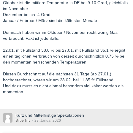
Ab da wurde mehr eingespeichert als verbraucht.
Oktober ist die mittlere Temperatur in DE bei 9-10 Grad, gleichfalls
Da bleiben bis zu NULL 52 Tage Reserve für extreme
im November.
Ereignisse.
Dezember bei ca. 4 Grad.
Es reicht, komfortabel ist anders !
Januar / Februar / März sind die kältesten Monate.
Demnach haben wir im Oktober / November recht wenig Gas
verbraucht. Fakt ist jedenfalls:
22.01. mit Füllstand 38,8 % bis 27.01. mit Füllstand 35,1 % ergibt
einen täglichen Verbrauch von derzeit durchschnittlich 0,75 % bei
den momentan herrschenden Temperaturen.
Diesen Durchschnitt auf die nächsten 31 Tage (ab 27.01.)
hochgerechnet, wären wir am 28.02. bei 11,85 % Füllstand.
Und dazu muss es nicht einmal besonders viel kälter werden als
momentan.
Kurz und Mittelfristige Spekulationen
Silberlilly
29. Januar 2026