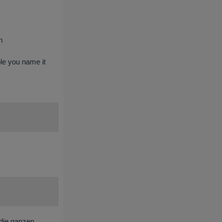
n
le you name it
 die ganzen