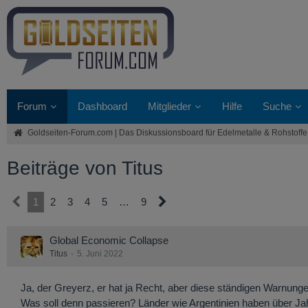
Forum
Dashboard
Mitglieder
Hilfe
Suche
Goldseiten-Forum.com | Das Diskussionsboard für Edelmetalle & Rohstoffe
Beiträge von Titus
1
2
3
4
5
…
9
Global Economic Collapse
Titus
5. Juni 2022
Ja, der Greyerz, er hat ja Recht, aber diese ständigen Warnun
Was soll denn passieren? Länder wie Argentinien haben über Jahr