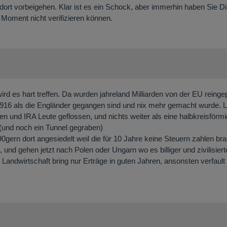
dort vorbeigehen. Klar ist es ein Schock, aber immerhin haben Sie Dir
m Moment nicht verifizieren können.
wird es hart treffen. Da wurden jahreland Milliarden von der EU rein
1916 als die Engländer gegangen sind und nix mehr gemacht wurde. Le
n und IRA Leute geflossen, und nichts weiter als eine halbkreisförm
n. (und noch ein Tunnel gegraben)
ern dort angesiedelt weil die für 10 Jahre keine Steuern zahlen br
und gehen jetzt nach Polen oder Ungarn wo es billiger und zivilisiert
 Landwirtschaft bring nur Erträge in guten Jahren, ansonsten verfault 