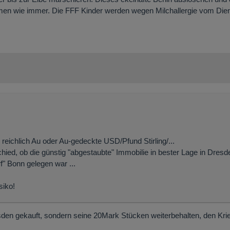
en wie immer. Die FFF Kinder werden wegen Milchallergie vom Dienst
eichlich Au oder Au-gedeckte USD/Pfund Stirling/...
hied, ob die günstig "abgestaubte" Immobilie in bester Lage in Dresd
" Bonn gelegen war ...
siko!
resden gekauft, sondern seine 20Mark Stücken weiterbehalten, den Kri