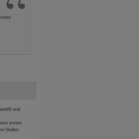
t mehr
hweißt und
iese ersten
en Stellen