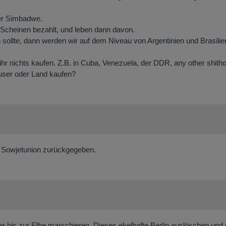
der Simbadwe.
 Scheinen bezahlt, und leben dann davon.
 sollte, dann werden wir auf dem Niveau von Argentinien und Brasilie
hr nichts kaufen. Z.B. in Cuba, Venezuela, der DDR, any other shitho
 Häuser oder Land kaufen?
er Sowjetunion zurückgegeben.
r bis zur Elbe marschieren. Dieses ekelhafte Berlin auslöschen und