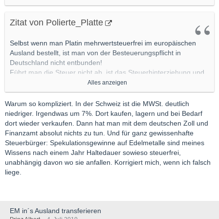
Zitat von Polierte_Platte
Selbst wenn man Platin mehrwertsteuerfrei im europäischen
Ausland bestellt, ist man von der Besteuerungspflicht in
Deutschland nicht entbunden!
Führt man die Steuer nicht ab, ist das Steuerhinterziehung und
kann noch sehr lange verfolgt und bestraft werden.
Alles anzeigen
Mir stellt sich in diesem Zusammenhang auch die Frage, wie
Warum so kompliziert. In der Schweiz ist die MWSt. deutlich
bzw. wo man Platinmünzen zu guten Preisen wieder verkaufen
niedriger. Irgendwas um 7%. Dort kaufen, lagern und bei Bedarf
kann und ob man beim Verkauf dann mittels Rechnung
dort wieder verkaufen. Dann hat man mit dem deutschen Zoll und
nachweisen muss, dass man das Platin selbst gekauft hat, es
Finanzamt absolut nichts zu tun. Und für ganz gewissenhafte
sich also nicht um Hehlerware handelt.
Steuerbürger: Spekulationsgewinne auf Edelmetalle sind meines
Wissens nach einem Jahr Haltedauer sowieso steuerfrei,
Beim Auslandskauf müsste dann eigentlich zusätzlich auch noch
unabhängig davon wo sie anfallen. Korrigiert mich, wenn ich falsch
ein Nachweis darüber verlangt und erbracht werden, dass man
liege.
das Platin bei der Einfuhr nach Deutschland rechtmäßig
zollamtlich abgefertigt hat, und es sich hierbei nicht um
Schmuggelware handelt.
EM in´s Ausland transferieren
Hat jemand Erfahrungen mit dem Verkauf von Platinmünzen und