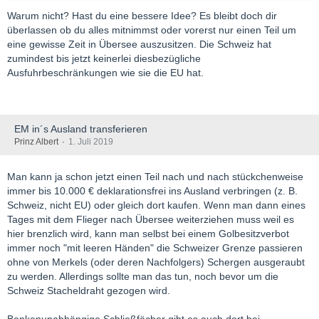
Warum nicht? Hast du eine bessere Idee? Es bleibt doch dir
überlassen ob du alles mitnimmst oder vorerst nur einen Teil um
eine gewisse Zeit in Übersee auszusitzen. Die Schweiz hat
zumindest bis jetzt keinerlei diesbezügliche
Ausfuhrbeschränkungen wie sie die EU hat.
EM in´s Ausland transferieren
Prinz Albert
1. Juli 2019
Man kann ja schon jetzt einen Teil nach und nach stückchenweise
immer bis 10.000 € deklarationsfrei ins Ausland verbringen (z. B.
Schweiz, nicht EU) oder gleich dort kaufen. Wenn man dann eines
Tages mit dem Flieger nach Übersee weiterziehen muss weil es
hier brenzlich wird, kann man selbst bei einem Golbesitzverbot
immer noch "mit leeren Händen" die Schweizer Grenze passieren
ohne von Merkels (oder deren Nachfolgers) Schergen ausgeraubt
zu werden. Allerdings sollte man das tun, noch bevor um die
Schweiz Stacheldraht gezogen wird.
Bankenunabhängige Schließfächer gibt es auch dort bei