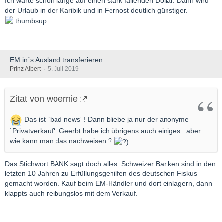
Ich warte schon lange auf einen stark fallenden Dollar. Dann wird
der Urlaub in der Karibik und in Fernost deutlich günstiger.
EM in´s Ausland transferieren
Prinz Albert
5. Juli 2019
Zitat von woernie
Das ist ˋbad news‘ ! Dann bliebe ja nur der anonyme
ˋPrivatverkauf‘. Geerbt habe ich übrigens auch einiges...aber
wie kann man das nachweisen ?
Das Stichwort BANK sagt doch alles. Schweizer Banken sind in den
letzten 10 Jahren zu Erfüllungsgehilfen des deutschen Fiskus
gemacht worden. Kauf beim EM-Händler und dort einlagern, dann
klappts auch reibungslos mit dem Verkauf.