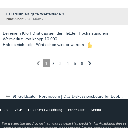
Palladium als gute Wertanlage?!
Prinz Albert
28. März 2019
Bei einem Kilo PD ist das seit dem letzten Höchststand ein
Wertverlust von knapp 10.000
Hab es nicht eilig. Wird schon wieder werden.
1
2
3
4
5
6
Goldseiten-Forum.com | Das Diskussionsboard für Edelmetalle & Rohstoffe
Home
AGB
Datenschutzerklärung
Impressum
Kontakt
Wir weisen Sie ausdrücklich auf das virtuelle Hausrecht hin! In Ausübung dieses