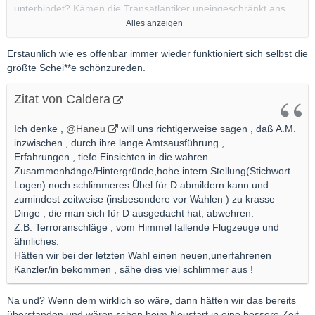
unterbindet? Kämen die Transatlantiker uneingeschränkt ans
Ruder, dann wäre Deutschland wohl bereits heute vollkommen
Alles anzeigen
am Ende und hätte keine Zukunft mehr.
Erstaunlich wie es offenbar immer wieder funktioniert sich selbst die
Konkret:
größte Schei**e schönzureden.
Schauen wir uns mal den Herrn Manfred Weber (CSU) an. Der
gute Mann fällt bereits dadurch auf, daß er anscheinend lieber
Zitat von Caldera
Englisch als Deutsch spricht. Jetzt ist er Spitzenkandidat bei der
EU-Wahl. Darüber regen sich manche Leute auf. Aber vielleicht
Ich denke ,
@Haneu
will uns richtigerweise sagen , daß A.M.
sollte man es mal aus diesem Blickwinkel betrachten: Wer mag
inzwischen , durch ihre lange Amtsausführung ,
noch die EU? Das Wahlvolk erkennt doch mehr und mehr, daß
Erfahrungen , tiefe Einsichten in die wahren
die EU i.w. Schäden anrichtet. Ich behaupte mal, daß die Tage
Zusammenhänge/Hintergründe,hohe intern.Stellung(Stichwort
der EU gezählt sind. Ihr Ende ist absehbar. Ergo: Herr Weber
Logen) noch schlimmeres Übel für D abmildern kann und
wird jetzt einfach verbrannt - gut so, denn einer für Deutschland
zumindest zeitweise (insbesondere vor Wahlen ) zu krasse
guten Politik würde er im Wege stehen, und wenn er jetzt in der
Dinge , die man sich für D ausgedacht hat, abwehren.
EU verbrannt wird und sein Name anschließend runiniert ist,
Z.B. Terroranschläge , vom Himmel fallende Flugzeuge und
wird er wohl kaum noch gewählt.
ähnliches.
Hätten wir bei der letzten Wahl einen neuen,unerfahrenen
Ähnliches denke ich zu Frau von der Leyen: Sie wurde zur
Kanzler/in bekommen , sähe dies viel schlimmer aus !
Verteidigungsministerin gekürt, obwohl sie dafür kaum geeignet
schien. Warum wohl? ===> Sie ist Transatlantikerin. Also wurde
Na und? Wenn dem wirklich so wäre, dann hätten wir das bereits
sie auf diesen Schleudersitz gesetzt, um sich ihren Namen zu
überstanden und wären schon beim Neustart in eine bessere Zeit.